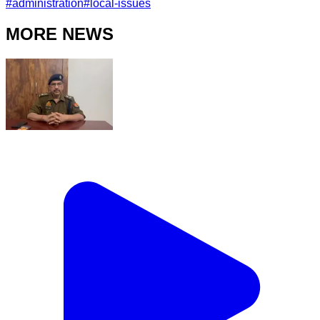
#
administration
#
local-issues
MORE NEWS