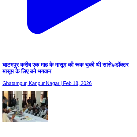
घाटमपुर करीब एक माह के मासूम की रूक चुकी थी सांसें#डॉक्टर
मासूम के लिए बने भगवान
Ghatampur, Kanpur Nagar | Feb 18, 2026