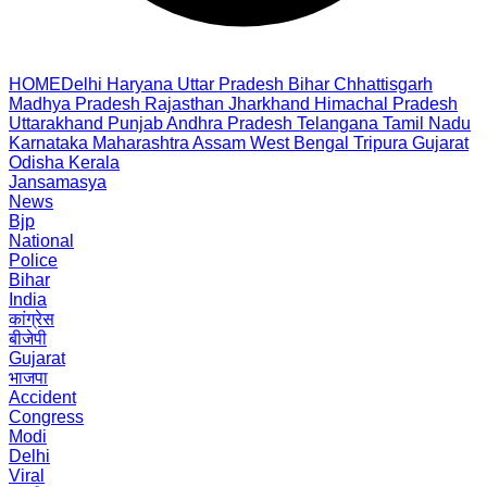
HOME
Delhi
Haryana
Uttar Pradesh
Bihar
Chhattisgarh
Madhya Pradesh
Rajasthan
Jharkhand
Himachal Pradesh
Uttarakhand
Punjab
Andhra Pradesh
Telangana
Tamil Nadu
Karnataka
Maharashtra
Assam
West Bengal
Tripura
Gujarat
Odisha
Kerala
Jansamasya
News
Bjp
National
Police
Bihar
India
कांग्रेस
बीजेपी
Gujarat
भाजपा
Accident
Congress
Modi
Delhi
Viral