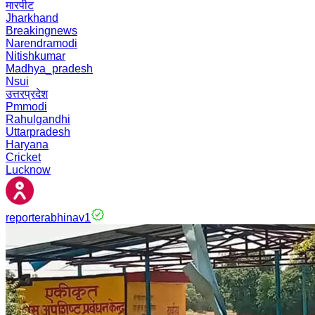
मारपीट
Jharkhand
Breakingnews
Narendramodi
Nitishkumar
Madhya_pradesh
Nsui
उत्तरप्रदेश
Pmmodi
Rahulgandhi
Uttarpradesh
Haryana
Cricket
Lucknow
reporterabhinav1