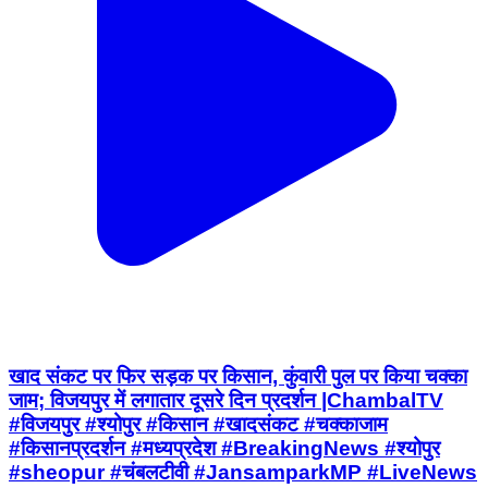
खाद संकट पर फिर सड़क पर किसान, कुंवारी पुल पर किया चक्का
जाम; विजयपुर में लगातार दूसरे दिन प्रदर्शन |ChambalTV
#विजयपुर #श्योपुर #किसान #खादसंकट #चक्काजाम
#किसानप्रदर्शन #मध्यप्रदेश #BreakingNews #श्योपुर
#sheopur #चंबलटीवी #JansamparkMP #LiveNews