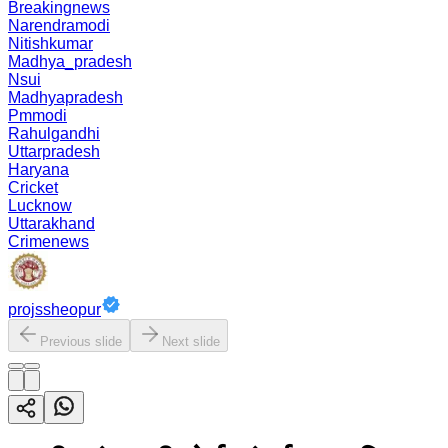
Breakingnews
Narendramodi
Nitishkumar
Madhya_pradesh
Nsui
Madhyapradesh
Pmmodi
Rahulgandhi
Uttarpradesh
Haryana
Cricket
Lucknow
Uttarakhand
Crimenews
projssheopur
Previous slide
Next slide