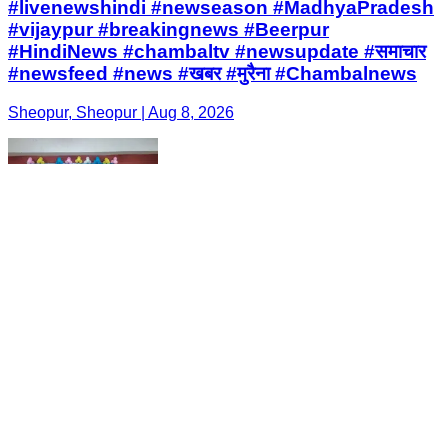
#livenewshindi #newseason #MadhyaPradesh
#vijaypur #breakingnews #Beerpur
#HindiNews #chambaltv #newsupdate #समाचार
#newsfeed #news #खबर #मुरैना #Chambalnews
Sheopur, Sheopur | Aug 8, 2026