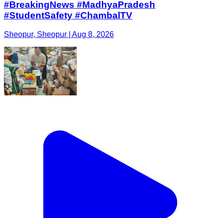
#BreakingNews #MadhyaPradesh
#StudentSafety #ChambalTV
Sheopur, Sheopur | Aug 8, 2026