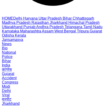
HOME
Delhi
Haryana
Uttar Pradesh
Bihar
Chhattisgarh
Madhya Pradesh
Rajasthan
Jharkhand
Himachal Pradesh
Uttarakhand
Punjab
Andhra Pradesh
Telangana
Tamil Nadu
Karnataka
Maharashtra
Assam
West Bengal
Tripura
Gujarat
Odisha
Kerala
Jansamasya
News
Bjp
National
Police
Bihar
India
कांग्रेस
Gujarat
Accident
Congress
Modi
Delhi
Viral
मारपीट
Jharkhand