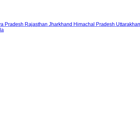
a Pradesh
Rajasthan
Jharkhand
Himachal Pradesh
Uttarakha
la