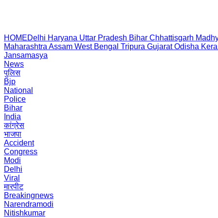
HOME
Delhi
Haryana
Uttar Pradesh
Bihar
Chhattisgarh
Madhy
Maharashtra
Assam
West Bengal
Tripura
Gujarat
Odisha
Kera
Jansamasya
News
पुलिस
Bjp
National
Police
Bihar
India
कांग्रेस
भाजपा
Accident
Congress
Modi
Delhi
Viral
मारपीट
Breakingnews
Narendramodi
Nitishkumar