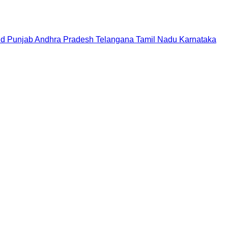
nd
Punjab
Andhra Pradesh
Telangana
Tamil Nadu
Karnataka