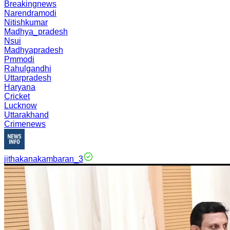
Breakingnews
Narendramodi
Nitishkumar
Madhya_pradesh
Nsui
Madhyapradesh
Pmmodi
Rahulgandhi
Uttarpradesh
Haryana
Cricket
Lucknow
Uttarakhand
Crimenews
jithakanakambaran_3