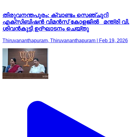
തിരുവനന്തപുരം: ക്വാണ്ടം സെഞ്ചുറി
എക്സിബിഷൻ വിമൻസ് കോളജിൽ മന്ത്രി വി.
ശിവൻകുട്ടി ഉദ്ഘാടനം ചെയ്തു
Thiruvananthapuram, Thiruvananthapuram | Feb 19, 2026