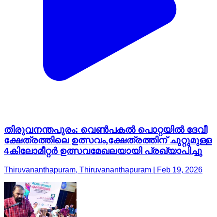
തിരുവനന്തപുരം: വെണ്‍പകല്‍ പൊറ്റയില്‍ ദേവീ
ക്ഷേത്രത്തിലെ ഉത്സവം,ക്ഷേത്രത്തിന് ചുറ്റുമുള്ള
4കിലോമീറ്റര്‍ ഉത്സവമേഖലയായി പ്രഖ്യാപിച്ചു
Thiruvananthapuram, Thiruvananthapuram | Feb 19, 2026