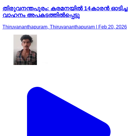
തിരുവനന്തപുരം: കരമനയില്‍ 14കാരൻ ഓടിച്ച
വാഹനം അപകടത്തില്‍പ്പെട്ടു
Thiruvananthapuram, Thiruvananthapuram | Feb 20, 2026