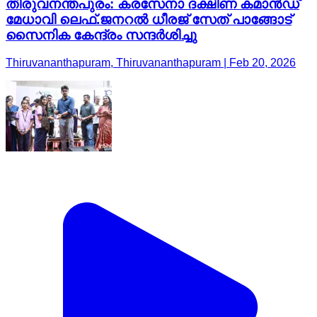
തിരുവനന്തപുരം: കരസേനാ ദക്ഷിണ കമാൻഡ്
മേധാവി ലെഫ്.ജനറൽ ധീരജ് സേത് പാങ്ങോട്
സൈനിക കേന്ദ്രം സന്ദർശിച്ചു
Thiruvananthapuram, Thiruvananthapuram | Feb 20, 2026