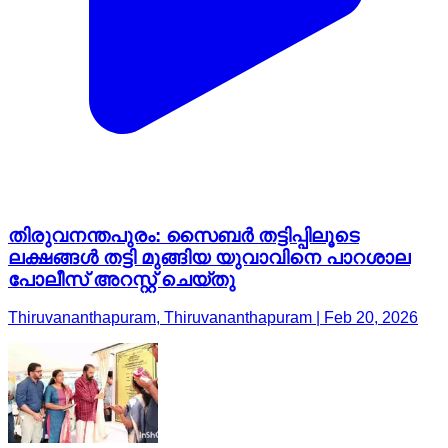
തിരുവനന്തപുരം: സൈബർ തട്ടിപ്പിലൂടെ
ലക്ഷങ്ങൾ തട്ടി മുങ്ങിയ യുവാവിനെ പാറശാല
പോലീസ് അറസ്റ്റ് ചെയ്തു
Thiruvananthapuram, Thiruvananthapuram | Feb 20, 2026