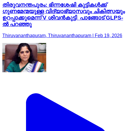
തിരുവനന്തപുരം: ഭിന്നശേഷി കുട്ടികൾക്ക്
ഗുണമേന്മയുള്ള വിദ്യാഭ്യാസവും ചികിത്സയും
ഉറപ്പാക്കുമെന്ന് V ശിവൻകുട്ടി പാങ്ങോട് GLPS-
ൽ പറഞ്ഞു
Thiruvananthapuram, Thiruvananthapuram | Feb 19, 2026