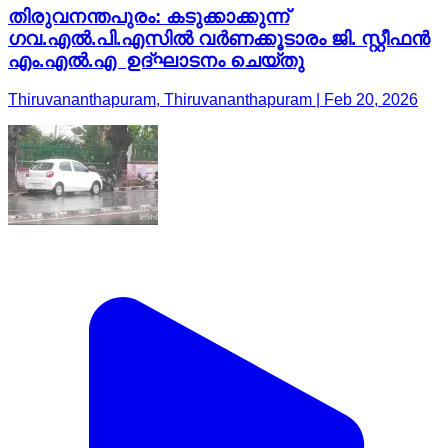
തിരുവനന്തപുരം: കടുക്കാക്കുന്ന്
ഗവ.എല്‍.പി.എസില്‍ വര്‍ണക്കൂടാരം ജി. സ്റ്റീഫന്‍
എം.എല്‍.എ ഉദ്ഘാടനം ചെയ്തു
Thiruvananthapuram, Thiruvananthapuram | Feb 20, 2026