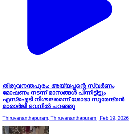
തിരുവനന്തപുരം: അയ്യപ്പന്റെ സ്വർണം
മോഷണം നടന്ന് മാസങ്ങൾ പിന്നിട്ടിട്ടും
എസ്ഐടി നിശ്ചലമെന്ന് ശോഭാ സുരേന്ദ്രൻ
മാരാർജി ഭവനിൽ പറഞ്ഞു
Thiruvananthapuram, Thiruvananthapuram | Feb 19, 2026