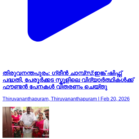
തിരുവനന്തപുരം: ഗ്രീന്‍ ചാമ്പ്സ്:ഇങ്ക് ഷിഫ്റ്റ്
പദ്ധതി, പേരൂർക്കട സ്കൂളിലെ വിദ്യാർത്ഥികൾക്ക്
ഫൗണ്ടന്‍ പേനകൾ വിതരണം ചെയ്തു
Thiruvananthapuram, Thiruvananthapuram | Feb 20, 2026