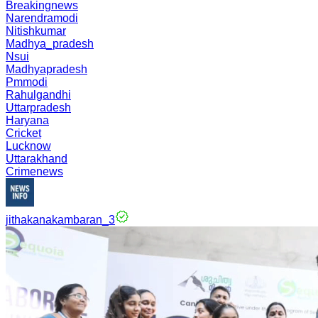
Breakingnews
Narendramodi
Nitishkumar
Madhya_pradesh
Nsui
Madhyapradesh
Pmmodi
Rahulgandhi
Uttarpradesh
Haryana
Cricket
Lucknow
Uttarakhand
Crimenews
jithakanakambaran_3