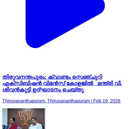
തിരുവനന്തപുരം: ക്വാണ്ടം സെഞ്ചുറി
എക്സിബിഷൻ വിമൻസ് കോളജിൽ മന്ത്രി വി.
ശിവൻകുട്ടി ഉദ്ഘാടനം ചെയ്തു
Thiruvananthapuram, Thiruvananthapuram | Feb 19, 2026