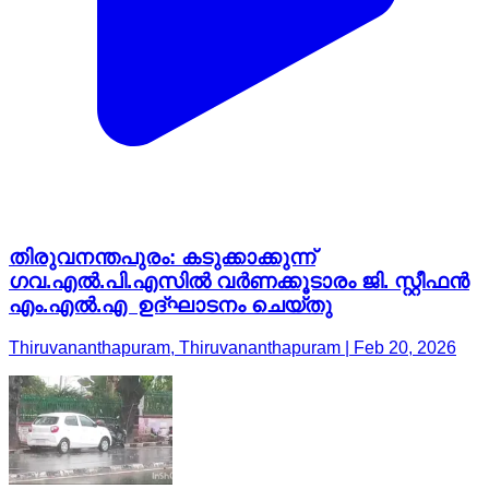
തിരുവനന്തപുരം: കടുക്കാക്കുന്ന്
ഗവ.എല്‍.പി.എസില്‍ വര്‍ണക്കൂടാരം ജി. സ്റ്റീഫന്‍
എം.എല്‍.എ ഉദ്ഘാടനം ചെയ്തു
Thiruvananthapuram, Thiruvananthapuram | Feb 20, 2026