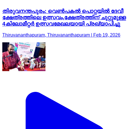
തിരുവനന്തപുരം: വെണ്‍പകല്‍ പൊറ്റയില്‍ ദേവീ
ക്ഷേത്രത്തിലെ ഉത്സവം,ക്ഷേത്രത്തിന് ചുറ്റുമുള്ള
4കിലോമീറ്റര്‍ ഉത്സവമേഖലയായി പ്രഖ്യാപിച്ചു
Thiruvananthapuram, Thiruvananthapuram | Feb 19, 2026