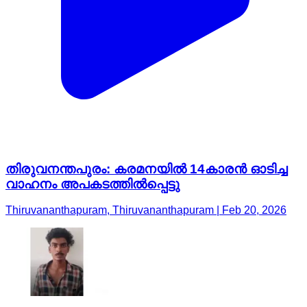
തിരുവനന്തപുരം: കരമനയില്‍ 14കാരൻ ഓടിച്ച
വാഹനം അപകടത്തില്‍പ്പെട്ടു
Thiruvananthapuram, Thiruvananthapuram | Feb 20, 2026