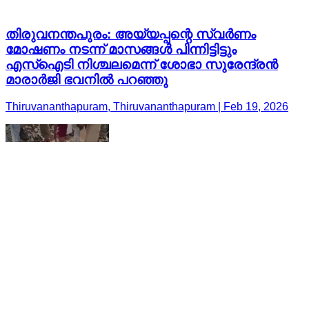
തിരുവനന്തപുരം: അയ്യപ്പന്റെ സ്വർണം
മോഷണം നടന്ന് മാസങ്ങൾ പിന്നിട്ടിട്ടും
എസ്ഐടി നിശ്ചലമെന്ന് ശോഭാ സുരേന്ദ്രൻ
മാരാർജി ഭവനിൽ പറഞ്ഞു
Thiruvananthapuram, Thiruvananthapuram | Feb 19, 2026