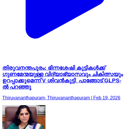
തിരുവനന്തപുരം: ഭിന്നശേഷി കുട്ടികൾക്ക്
ഗുണമേന്മയുള്ള വിദ്യാഭ്യാസവും ചികിത്സയും
ഉറപ്പാക്കുമെന്ന് V ശിവൻകുട്ടി പാങ്ങോട് GLPS-
ൽ പറഞ്ഞു
Thiruvananthapuram, Thiruvananthapuram | Feb 19, 2026