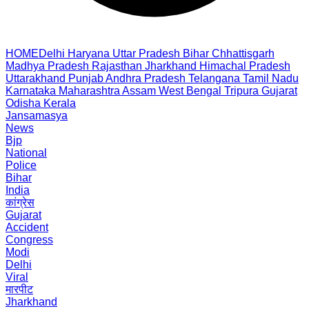
HOME
Delhi
Haryana
Uttar Pradesh
Bihar
Chhattisgarh
Madhya Pradesh
Rajasthan
Jharkhand
Himachal Pradesh
Uttarakhand
Punjab
Andhra Pradesh
Telangana
Tamil Nadu
Karnataka
Maharashtra
Assam
West Bengal
Tripura
Gujarat
Odisha
Kerala
Jansamasya
News
Bjp
National
Police
Bihar
India
कांग्रेस
Gujarat
Accident
Congress
Modi
Delhi
Viral
मारपीट
Jharkhand