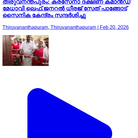
തിരുവനന്തപുരം: കരസേനാ ദക്ഷിണ കമാൻഡ്
മേധാവി ലെഫ്.ജനറൽ ധീരജ് സേത് പാങ്ങോട്
സൈനിക കേന്ദ്രം സന്ദർശിച്ചു
Thiruvananthapuram, Thiruvananthapuram | Feb 20, 2026