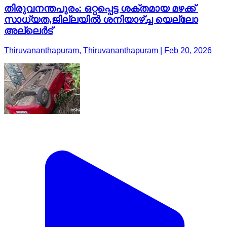
തിരുവനന്തപുരം: ഒറ്റപ്പെട്ട ശക്തമായ മഴക്ക്
സാധ്യത,ജില്ലയിൽ ശനിയാഴ്ച്ച യെല്ലോ
അല്ലെർട്
Thiruvananthapuram, Thiruvananthapuram | Feb 20, 2026