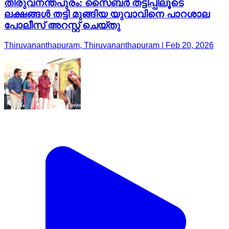
തിരുവനന്തപുരം: സൈബർ തട്ടിപ്പിലൂടെ
ലക്ഷങ്ങൾ തട്ടി മുങ്ങിയ യുവാവിനെ പാറശാല
പോലീസ് അറസ്റ്റ് ചെയ്തു
Thiruvananthapuram, Thiruvananthapuram | Feb 20, 2026