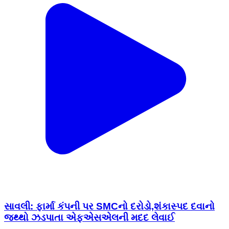
સાવલી: ફાર્મા કંપની પર SMCનો દરોડો,શંકાસ્પદ દવાનો
જથ્થો ઝડપાતા એફએસએલની મદદ લેવાઈ