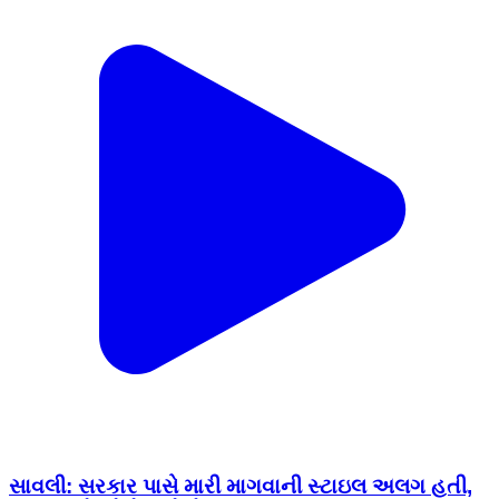
સાવલી: સરકાર પાસે મારી માગવાની સ્ટાઇલ અલગ હતી,