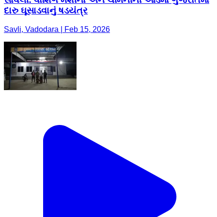
દારુ ઘૂસાડવાનું ષડયંત્ર
Savli, Vadodara | Feb 15, 2026