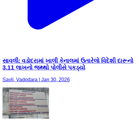
સાવલી: વડોદરામાં ખાલી કેનાલમાં ઉતારેલો વિદેશી દારૂનો
3.11 લાખનો જથ્થો પોલીસે પકડ્યો
Savli, Vadodara | Jan 30, 2026