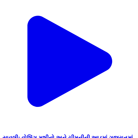
સાવલી: વોશિંગ મશીનો અને ચીમનીની આડમાં ગુજરાતમાં