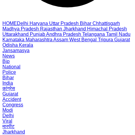
HOME
Delhi
Haryana
Uttar Pradesh
Bihar
Chhattisgarh
Madhya Pradesh
Rajasthan
Jharkhand
Himachal Pradesh
Uttarakhand
Punjab
Andhra Pradesh
Telangana
Tamil Nadu
Karnataka
Maharashtra
Assam
West Bengal
Tripura
Gujarat
Odisha
Kerala
Jansamasya
News
Bjp
National
Police
Bihar
India
कांग्रेस
Gujarat
Accident
Congress
Modi
Delhi
Viral
मारपीट
Jharkhand