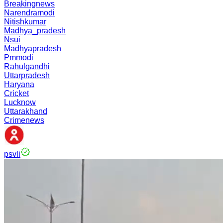
Breakingnews
Narendramodi
Nitishkumar
Madhya_pradesh
Nsui
Madhyapradesh
Pmmodi
Rahulgandhi
Uttarpradesh
Haryana
Cricket
Lucknow
Uttarakhand
Crimenews
psvli