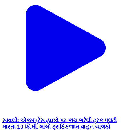
સાવલી: એક્સપ્રેસ હાઇવે પર કાચ ભરેલી ટ્રક પલટી
મારતા 10 કિ.મી. લાંબો ટ્રાફિકજામ,વાહન ચાલકો