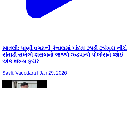
સાવલી: પાણી વગરની કેનાલમાં પાંદડા ઝાડી ઝાંખરા નીચે
સંતાડી રાખેલો શરાબનો જથ્થો ઝડપાયો,પોલીસને જોઈ
એક શખ્સ ફરાર
Savli, Vadodara | Jan 29, 2026