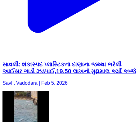
સાવલી: શંકાસ્પદ પ્લાસ્ટિકના દાણાના જથ્થા ભરેલી
આઈસર ગાડી ઝડપાઈ,19.50 લાખનો મુદ્દામાલ કર્યો કબ્જે
Savli, Vadodara | Feb 5, 2026