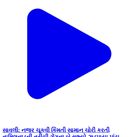
સાવલી: નજર ચૂકવી કિંમતી સામાન ચોરી કરતી
તામિલનાડુની ત્રીચી ગેંગના બે સભ્યો ઝડપાયા,પાંચ