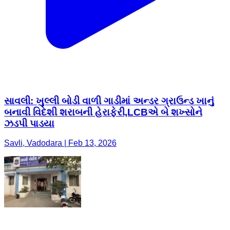
સાવલી: ખુલ્લી બોડી વાળી ગાડીમાં અન્ડર ગ્રાઉન્ડ ખાનું
બનાવી વિદેશી શરાબની હેરાફેરી,LCBએ બે શખ્સોને
ઝડપી પાડયા
Savli, Vadodara | Feb 13, 2026