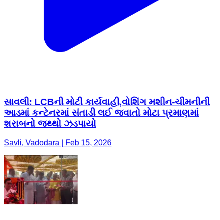
સાવલી: LCBની મોટી કાર્યવાહી,વોશિંગ મશીન-ચીમનીની
આડમાં કન્ટેનરમાં સંતાડી લઈ જવાતો મોટા પ્રમાણમાં
શરાબનો જથ્થો ઝડપાયો
Savli, Vadodara | Feb 15, 2026