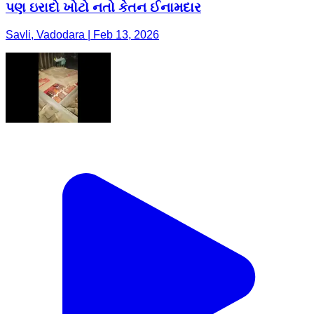
પણ ઇરાદો ખોટો નતો કેતન ઈનામદાર
Savli, Vadodara | Feb 13, 2026