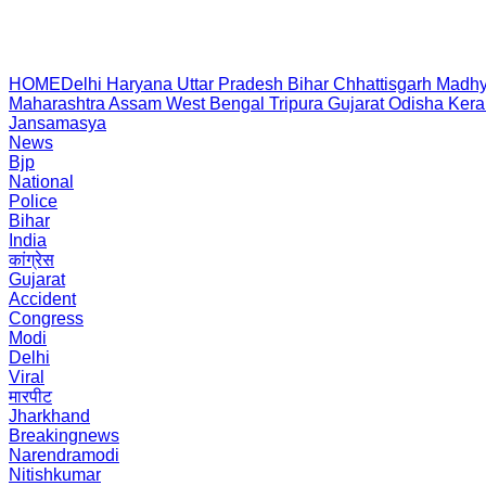
HOME
Delhi
Haryana
Uttar Pradesh
Bihar
Chhattisgarh
Madhy
Maharashtra
Assam
West Bengal
Tripura
Gujarat
Odisha
Kera
Jansamasya
News
Bjp
National
Police
Bihar
India
कांग्रेस
Gujarat
Accident
Congress
Modi
Delhi
Viral
मारपीट
Jharkhand
Breakingnews
Narendramodi
Nitishkumar