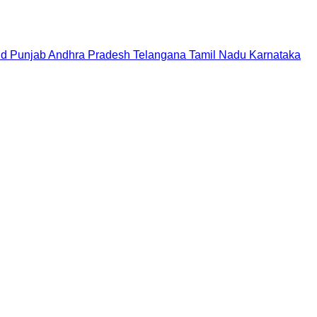
nd
Punjab
Andhra Pradesh
Telangana
Tamil Nadu
Karnataka