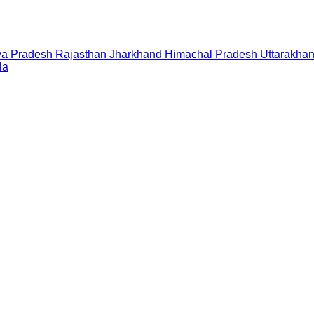
a Pradesh
Rajasthan
Jharkhand
Himachal Pradesh
Uttarakha
la