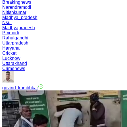
Breakingnews
Narendramodi
Nitishkumar
Madhya_pradesh
Nsui
Madhyapradesh
Pmmodi
Rahulgandhi
Uttarpradesh
Haryana
Cricket
Lucknow
Uttarakhand
Crimenews
govind..kumbhkar