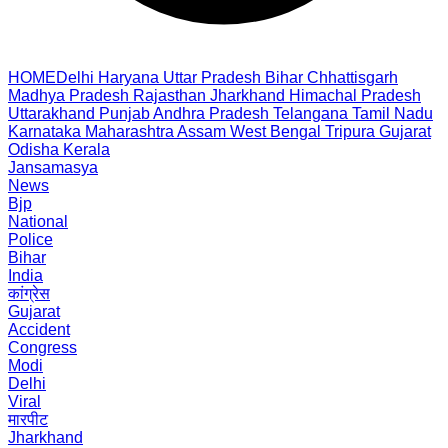
HOME
Delhi
Haryana
Uttar Pradesh
Bihar
Chhattisgarh
Madhya Pradesh
Rajasthan
Jharkhand
Himachal Pradesh
Uttarakhand
Punjab
Andhra Pradesh
Telangana
Tamil Nadu
Karnataka
Maharashtra
Assam
West Bengal
Tripura
Gujarat
Odisha
Kerala
Jansamasya
News
Bjp
National
Police
Bihar
India
कांग्रेस
Gujarat
Accident
Congress
Modi
Delhi
Viral
मारपीट
Jharkhand