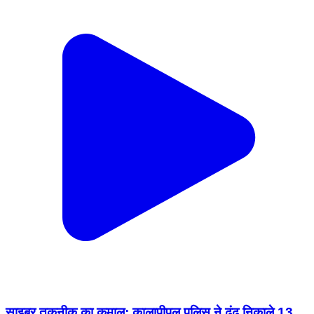
साइबर तकनीक का कमाल: कालापीपल पुलिस ने ढूंढ निकाले 13