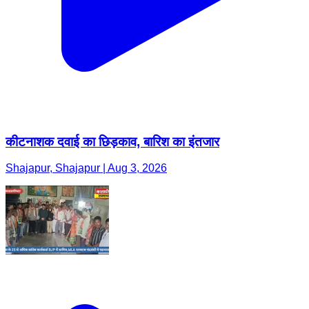
कीटनाशक दवाई का छिड़काव, बारिश का इंतजार
Shajapur, Shajapur | Aug 3, 2026