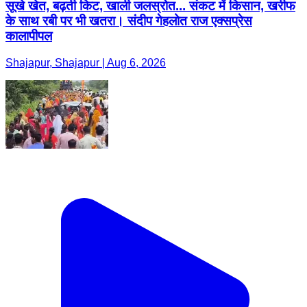
सूखे खेत, बढ़ती किट, खाली जलस्रोत... संकट में किसान, खरीफ
के साथ रबी पर भी खतरा। संदीप गेहलोत राज एक्सप्रेस
कालापीपल
Shajapur, Shajapur | Aug 6, 2026