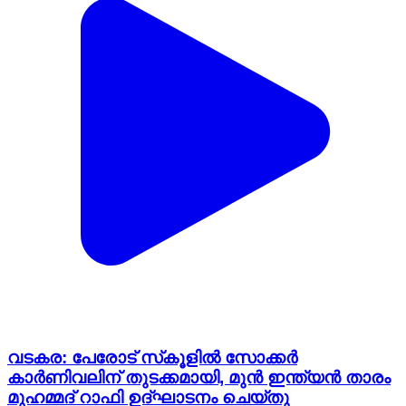
വടകര: പേരോട് സ്‌കൂളിൽ സോക്കർ
കാർണിവലിന് തുടക്കമായി, മുൻ ഇന്ത്യൻ താരം
മുഹമ്മദ് റാഫി ഉദ്ഘാടനം ചെയ്തു