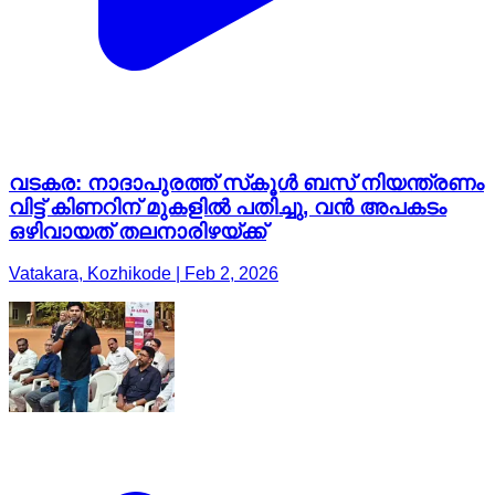
വടകര: നാദാപുരത്ത് സ്‌കൂൾ ബസ് നിയന്ത്രണം
വിട്ട് കിണറിന് മുകളിൽ പതിച്ചു, വൻ അപകടം
ഒഴിവായത് തലനാരിഴയ്ക്ക്
Vatakara, Kozhikode | Feb 2, 2026