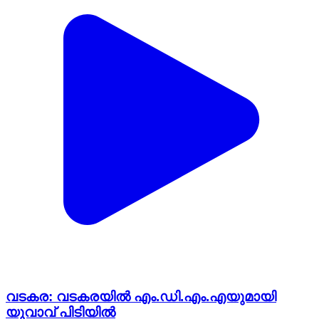
വടകര: വടകരയിൽ എം.ഡി.എം.എയുമായി
യുവാവ് പിടിയിൽ