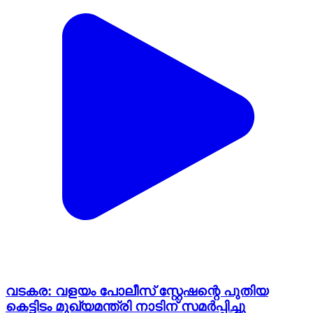
വടകര: വളയം പോലീസ് സ്റ്റേഷന്റെ പുതിയ
കെട്ടിടം മുഖ്യമന്ത്രി നാടിന് സമർപ്പിച്ചു