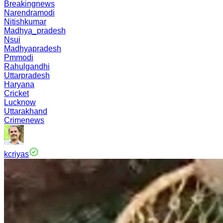
Breakingnews
Narendramodi
Nitishkumar
Madhya_pradesh
Nsui
Madhyapradesh
Pmmodi
Rahulgandhi
Uttarpradesh
Haryana
Cricket
Lucknow
Uttarakhand
Crimenews
kcriyas