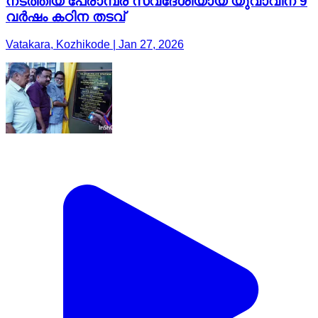
നടത്തിയ പേരാമ്പ്ര സ്വദേശിയായ യുവാവിന് 9
വർഷം കഠിന തടവ്
Vatakara, Kozhikode | Jan 27, 2026