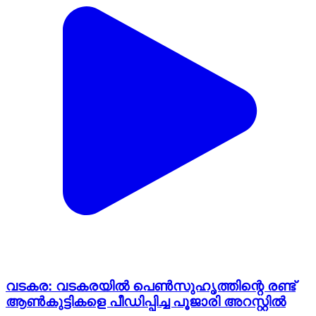
വടകര: വടകരയിൽ പെൺസുഹൃത്തിന്റെ രണ്ട്
ആൺകുട്ടികളെ പീഡിപ്പിച്ച പൂജാരി അറസ്റ്റിൽ