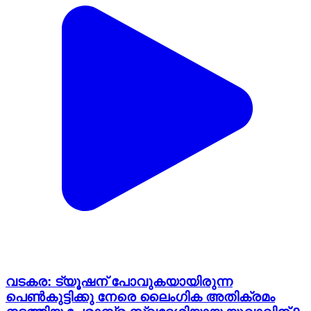
വടകര: ട്യൂഷന് പോവുകയായിരുന്ന
പെൺകുട്ടിക്കു നേരെ ലൈംഗിക അതിക്രമം