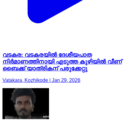
വടകര: വടകരയിൽ ദേശീയപാത
നിർമാണത്തിനായി എടുത്ത കുഴിയിൽ വീണ്
ബൈക്ക് യാത്രികന് പരുക്കേറ്റു
Vatakara, Kozhikode | Jan 29, 2026