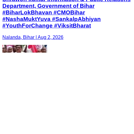
Department, Government of Bihar
#BiharLokBhavan #CMOBihar
#NashaMuktYuva #SankalpAbhiyan
#YouthForChange #ViksitBharat
Nalanda, Bihar | Aug 2, 2026