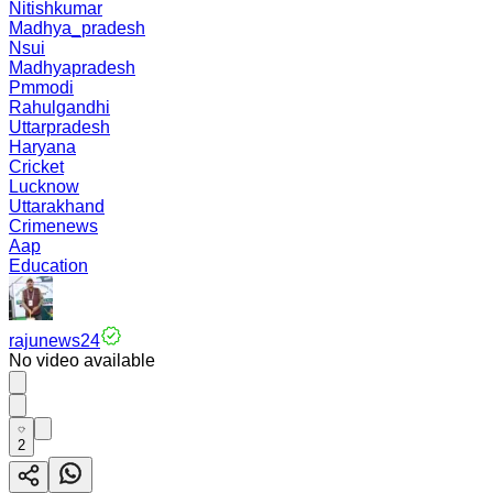
Nitishkumar
Madhya_pradesh
Nsui
Madhyapradesh
Pmmodi
Rahulgandhi
Uttarpradesh
Haryana
Cricket
Lucknow
Uttarakhand
Crimenews
Aap
Education
rajunews24
No video available
2