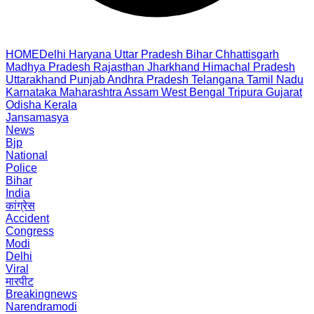
HOME
Delhi
Haryana
Uttar Pradesh
Bihar
Chhattisgarh
Madhya Pradesh
Rajasthan
Jharkhand
Himachal Pradesh
Uttarakhand
Punjab
Andhra Pradesh
Telangana
Tamil Nadu
Karnataka
Maharashtra
Assam
West Bengal
Tripura
Gujarat
Odisha
Kerala
Jansamasya
News
Bjp
National
Police
Bihar
India
कांग्रेस
Accident
Congress
Modi
Delhi
Viral
मारपीट
Breakingnews
Narendramodi