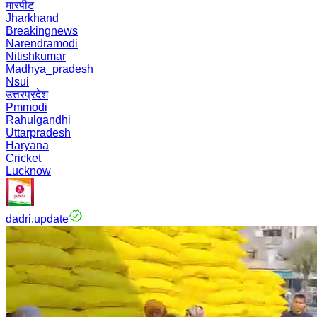
मारपीट
Jharkhand
Breakingnews
Narendramodi
Nitishkumar
Madhya_pradesh
Nsui
उत्तरप्रदेश
Pmmodi
Rahulgandhi
Uttarpradesh
Haryana
Cricket
Lucknow
dadri.update