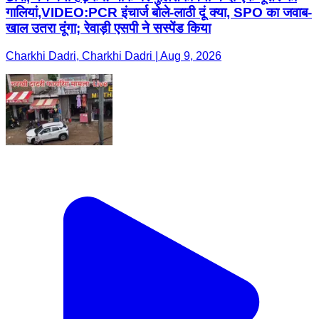
गालियां,VIDEO:PCR इंचार्ज बोले-लाठी दूं क्या, SPO का जवाब-
खाल उतरा दूंगा; रेवाड़ी एसपी ने सस्पेंड किया
Charkhi Dadri, Charkhi Dadri | Aug 9, 2026