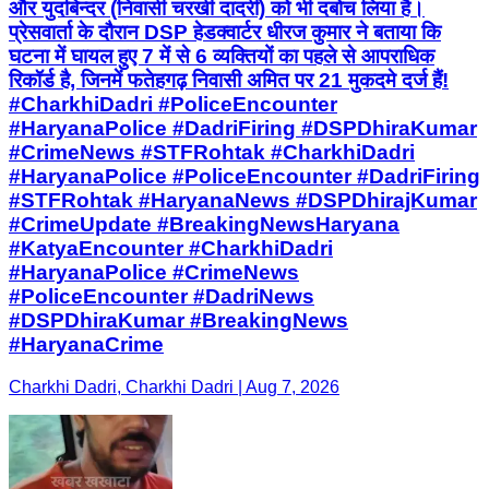
और युदबिन्दर (निवासी चरखी दादरी) को भी दबोच लिया है।
प्रेसवार्ता के दौरान DSP हेडक्वार्टर धीरज कुमार ने बताया कि
घटना में घायल हुए 7 में से 6 व्यक्तियों का पहले से आपराधिक
रिकॉर्ड है, जिनमें फतेहगढ़ निवासी अमित पर 21 मुकदमे दर्ज हैं!
#CharkhiDadri #PoliceEncounter
#HaryanaPolice #DadriFiring #DSPDhiraKumar
#CrimeNews #STFRohtak #CharkhiDadri
#HaryanaPolice #PoliceEncounter #DadriFiring
#STFRohtak #HaryanaNews #DSPDhirajKumar
#CrimeUpdate #BreakingNewsHaryana
#KatyaEncounter #CharkhiDadri
#HaryanaPolice #CrimeNews
#PoliceEncounter #DadriNews
#DSPDhiraKumar #BreakingNews
#HaryanaCrime
Charkhi Dadri, Charkhi Dadri | Aug 7, 2026