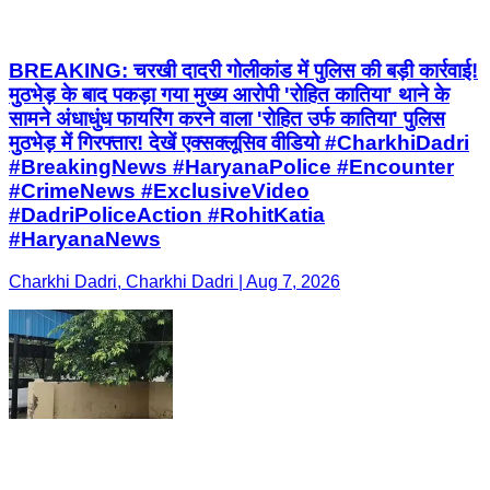
BREAKING: चरखी दादरी गोलीकांड में पुलिस की बड़ी कार्रवाई!
मुठभेड़ के बाद पकड़ा गया मुख्य आरोपी 'रोहित कातिया' थाने के
सामने अंधाधुंध फायरिंग करने वाला 'रोहित उर्फ कातिया' पुलिस
मुठभेड़ में गिरफ्तार! देखें एक्सक्लूसिव वीडियो #CharkhiDadri
#BreakingNews #HaryanaPolice #Encounter
#CrimeNews #ExclusiveVideo
#DadriPoliceAction #RohitKatia
#HaryanaNews
Charkhi Dadri, Charkhi Dadri | Aug 7, 2026