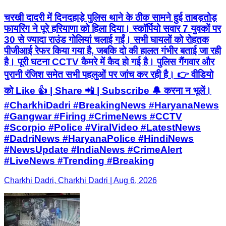
चरखी दादरी में दिनदहाड़े पुलिस थाने के ठीक सामने हुई ताबड़तोड़
फायरिंग ने पूरे हरियाणा को हिला दिया। स्कॉर्पियो सवार 7 युवकों पर
30 से ज्यादा राउंड गोलियां चलाई गईं। सभी घायलों को रोहतक
पीजीआई रेफर किया गया है, जबकि दो की हालत गंभीर बताई जा रही
है। पूरी घटना CCTV कैमरे में कैद हो गई है। पुलिस गैंगवार और
पुरानी रंजिश समेत सभी पहलुओं पर जांच कर रही है। 👉 वीडियो
को Like 👍 | Share 📲 | Subscribe 🔔 करना न भूलें।
#CharkhiDadri #BreakingNews #HaryanaNews
#Gangwar #Firing #CrimeNews #CCTV
#Scorpio #Police #ViralVideo #LatestNews
#DadriNews #HaryanaPolice #HindiNews
#NewsUpdate #IndiaNews #CrimeAlert
#LiveNews #Trending #Breaking
Charkhi Dadri, Charkhi Dadri | Aug 6, 2026