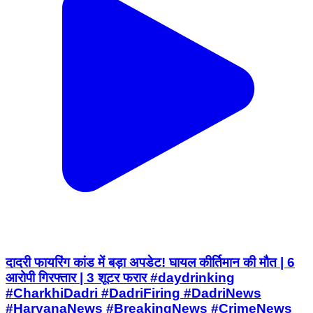
दादरी फायरिंग कांड में बड़ा अपडेट! घायल कीर्तिमान की मौत | 6
आरोपी गिरफ्तार | 3 शूटर फरार #daydrinking
#CharkhiDadri #DadriFiring #DadriNews
#HaryanaNews #BreakingNews #CrimeNews