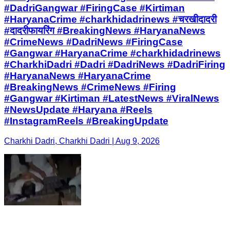
#DadriGangwar #FiringCase #Kirtiman
#HaryanaCrime #charkhidadrinews #चरखीदादरी
#दादरीफायरिंग #BreakingNews #HaryanaNews
#CrimeNews #DadriNews #FiringCase
#Gangwar #HaryanaCrime #charkhidadrinews
#CharkhiDadri #Dadri #DadriNews #DadriFiring
#HaryanaNews #HaryanaCrime
#BreakingNews #CrimeNews #Firing
#Gangwar #Kirtiman #LatestNews #ViralNews
#NewsUpdate #Haryana #Reels
#InstagramReels #BreakingUpdate
Charkhi Dadri, Charkhi Dadri | Aug 9, 2026