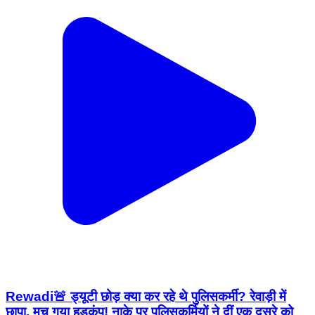
Rewadi🚨 ड्यूटी छोड़ क्या कर रहे थे पुलिसकर्मी? रेवाड़ी में
छापा, मच गया हड़कंप! नाके पर पुलिसकर्मियों ने दीं एक दूसरे को