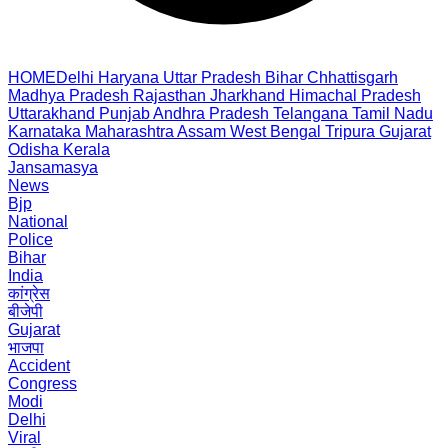
HOME
Delhi
Haryana
Uttar Pradesh
Bihar
Chhattisgarh
Madhya Pradesh
Rajasthan
Jharkhand
Himachal Pradesh
Uttarakhand
Punjab
Andhra Pradesh
Telangana
Tamil Nadu
Karnataka
Maharashtra
Assam
West Bengal
Tripura
Gujarat
Odisha
Kerala
Jansamasya
News
Bjp
National
Police
Bihar
India
कांग्रेस
बीजेपी
Gujarat
भाजपा
Accident
Congress
Modi
Delhi
Viral