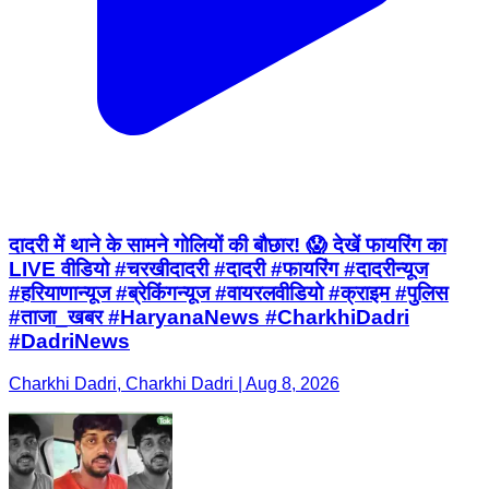
दादरी में थाने के सामने गोलियों की बौछार! 😱 देखें फायरिंग का
LIVE वीडियो #चरखीदादरी #दादरी #फायरिंग #दादरीन्यूज
#हरियाणान्यूज #ब्रेकिंगन्यूज #वायरलवीडियो #क्राइम #पुलिस
#ताजा_खबर #HaryanaNews #CharkhiDadri
#DadriNews
Charkhi Dadri, Charkhi Dadri | Aug 8, 2026