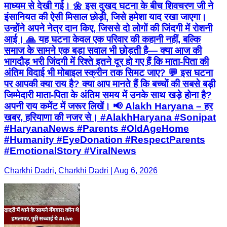
माध्यम से देखी गई। 🌼 इस दुखद घटना के बीच शिवचरण जी ने
इंसानियत की ऐसी मिसाल छोड़ी, जिसे हमेशा याद रखा जाएगा।
उन्होंने अपने नेत्र दान किए, जिससे दो लोगों की जिंदगी में रोशनी
आई। 🙏 यह घटना केवल एक परिवार की कहानी नहीं, बल्कि
समाज के सामने एक बड़ा सवाल भी छोड़ती है— क्या आज की
भागदौड़ भरी जिंदगी में रिश्ते इतने दूर हो गए हैं कि माता-पिता की
अंतिम विदाई भी मोबाइल स्क्रीन तक सिमट जाए? 💬 इस घटना
पर आपकी क्या राय है? क्या आप मानते हैं कि बच्चों की सबसे बड़ी
जिम्मेदारी माता-पिता के अंतिम समय में उनके साथ खड़े होना है?
अपनी राय कमेंट में जरूर लिखें। 📢 Alakh Haryana – हर
खबर, हरियाणा की नजर से। #AlakhHaryana #Sonipat
#HaryanaNews #Parents #OldAgeHome
#Humanity #EyeDonation #RespectParents
#EmotionalStory #ViralNews
Charkhi Dadri, Charkhi Dadri | Aug 6, 2026