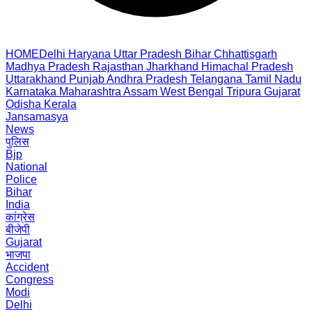
HOME
Delhi
Haryana
Uttar Pradesh
Bihar
Chhattisgarh
Madhya Pradesh
Rajasthan
Jharkhand
Himachal Pradesh
Uttarakhand
Punjab
Andhra Pradesh
Telangana
Tamil Nadu
Karnataka
Maharashtra
Assam
West Bengal
Tripura
Gujarat
Odisha
Kerala
Jansamasya
News
पुलिस
Bjp
National
Police
Bihar
India
कांग्रेस
बीजेपी
Gujarat
भाजपा
Accident
Congress
Modi
Delhi