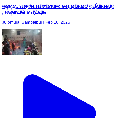
ଜୁଜୁମୁରା: ଅଷ୍ଟମ ପଡିଆବାହାଲ କପ୍ କ୍ରିକେଟ ଟୁର୍ଣ୍ଣାମେଣ୍ଟ
, ନକ୍ସାପାଲି ଚମ୍ପିୟାନ
Jujomura, Sambalpur | Feb 18, 2026