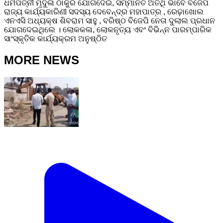
ଧର୍ମପତ୍ନୀ ମୃଦୁଳା ଠାକୁର ଯୋଗଦେଇ, ସମ୍ମାନିତ ଅତିଥି ଭାବେ ବିଜେପି
ରାଜ୍ୟ କାର୍ଯ୍ୟକାରିଣୀ ସଦସ୍ୟ ଦେବେନ୍ଦ୍ର ମହାପାତ୍ର , ରେଢ଼ାଖୋଲ
ଏନ‌ଏସି ଅଧ୍ୟକ୍ଷ ଶିବରାମ ସାହୁ , ବରିଷ୍ଠ ବିଜେପି ନେତା ଦୁଲାଲ ପ୍ରଧାନ
ଯୋଗଦେଇଥିଲେ ।‌ ଲୋକକଳା, ଲୋକନୃତ୍ୟ ଏବଂ ବିଭିନ୍ନ ପାରମ୍ପାରିକ
ସାଂସ୍କୃତିକ କାର୍ଯ୍ୟକ୍ରମ ଅନୁଷ୍ଠିତ
MORE NEWS