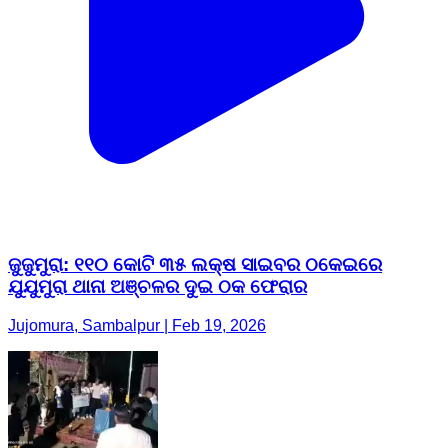
ଜୁଜୁମୁରା: ୧୧୦ କୋଟି ୩୫ ଲକ୍ଷ ସାଇବର ଠକେଇରେ
ଯୁଯୁମୁରା ଥାନା ଅଞ୍ଚଳର ଦୁଇ ଠକ ଫେରାର
Jujomura, Sambalpur | Feb 19, 2026