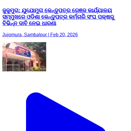
ଜୁଜୁମୁରା: ଯୁଯୋମୁରା କେନ୍ଦୁପତ୍ର ରେଞ୍ଜ କାର୍ଯ୍ୟାଳୟ
ସମ୍ମୁଖରେ ଓଡିଶା କେନ୍ଦୁପତ୍ର କର୍ମଚାରି ସଂଘ ପକ୍ଷରୁ
ବିଭିନ୍ନ ଦାବି ନେଇ ଧାରଣା
Jujomura, Sambalpur | Feb 20, 2026