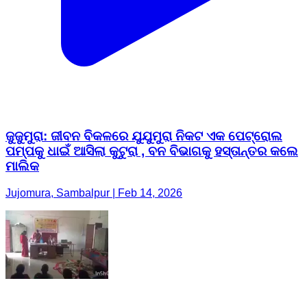
ଜୁଜୁମୁରା: ଜୀବନ ବିକଳରେ ଯୁଯୁମୁରା ନିକଟ ଏକ ପେଟ୍ରୋଲ
ପମ୍ପକୁ ଧାଇଁ ଆସିଲା କୁଟୁରା , ବନ ବିଭାଗକୁ ହସ୍ତାନ୍ତର କଲେ
ମାଲିକ
Jujomura, Sambalpur | Feb 14, 2026