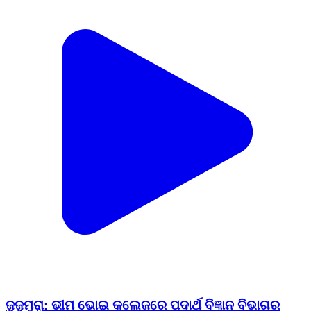
ଜୁଜୁମୁରା: ଭୀମ ଭୋଇ କଲେଜରେ ପଦାର୍ଥ ବିଜ୍ଞାନ ବିଭାଗର