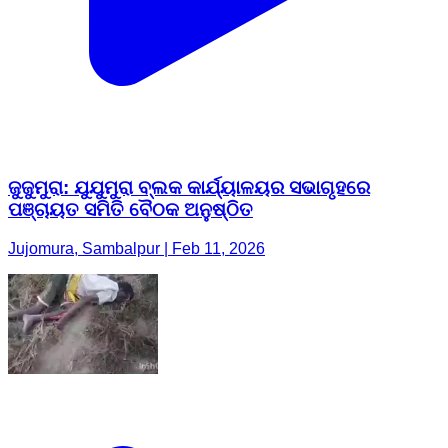
ଜୁଜୁମୁରା: ଯୁଯୁମୁରା ବ୍ଲକ କାର୍ଯ୍ୟାଳୟର ସଭାଗୃହରେ
ପଞ୍ଚାୟତ ସମିତି ବୈଠକ ଅନୁଷ୍ଠିତ
Jujomura, Sambalpur | Feb 11, 2026