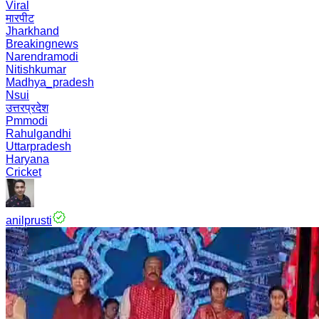
Viral
मारपीट
Jharkhand
Breakingnews
Narendramodi
Nitishkumar
Madhya_pradesh
Nsui
उत्तरप्रदेश
Pmmodi
Rahulgandhi
Uttarpradesh
Haryana
Cricket
anilprusti