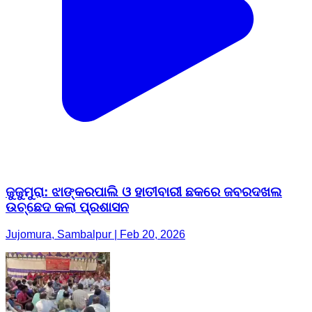
ଜୁଜୁମୁରା: ଝାଙ୍କରପାଲି ଓ ହାତୀବାରୀ ଛକରେ ଜବରଦଖଲ
ଉଚ୍ଛେଦ କଲା ପ୍ରଶାସନ
Jujomura, Sambalpur | Feb 20, 2026