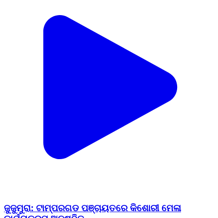
ଜୁଜୁମୁରା: ଟାମ୍ପରଗଡ ପଞ୍ଚାୟତରେ କିଶୋରୀ ମେଳା