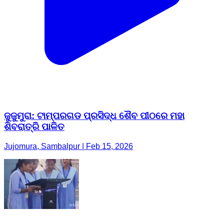
ଜୁଜୁମୁରା: ଟାମ୍ପରଗଡ ପ୍ରସିଦ୍ଧ ଶୈବ ପୀଠରେ ମହା
ଶିବରାତ୍ରି ପାଳିତ
Jujomura, Sambalpur | Feb 15, 2026