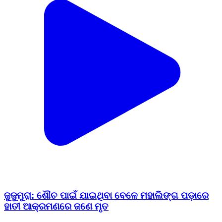
ଜୁଜୁମୁରା: ଶୌଚ ପାଇଁ ଯାଇଥିବା ବେଳେ ମହାଲିଙ୍ଗ ପଡ଼ାରେ
ହାତୀ ଆକ୍ରମଣରେ ଜଣେ ମୃତ