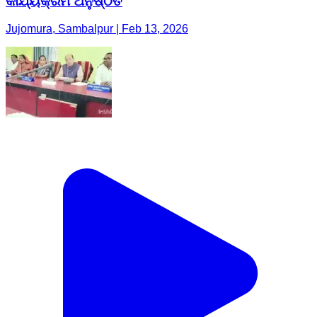
କାର୍ଯ୍ୟକ୍ରମ ଅନୁଷ୍ଠିତ
Jujomura, Sambalpur | Feb 13, 2026