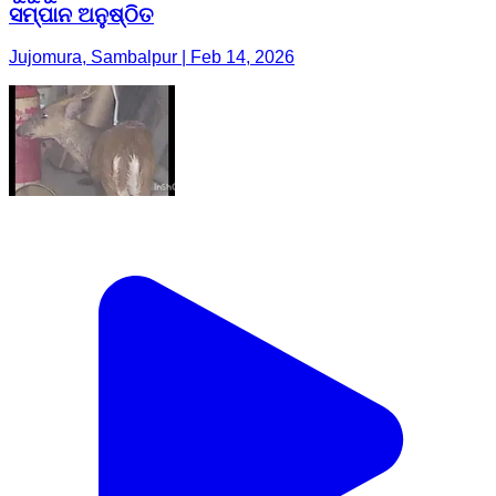
ସମ୍ପାନ ଅନୁଷ୍ଠିତ
Jujomura, Sambalpur | Feb 14, 2026