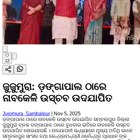
12
ଜୁଜୁମୁରା: ଡ଼ଙ୍ଗାପାଲ ଠାରେ
ନାବକେଳି ଉସ୍ଚବ ଉଦଯାପିତ
Jujomura, Sambalpur
|
Nov 5, 2025
ଡ଼ଙ୍ଗାପାଲ ଠାରେ ନାବକେଳି ଉସ୍ଚବ ଉଦଯାପିତ ସମ୍ବଲପୁର ଜିଲ୍ଲା
ଜୁଜୁମୁରା ବ୍ଳକ ଡଙ୍ଗାପାଳ ଠାରେ ବୁଧବାର ରାତିରେ ନାବକେଳି ଉସ୍ଚବ
ଉଦଯାପିତ ହୋଇଯାଇଛି । ଉଦଯାପନୀ ସନ୍ଧ୍ୟାରେ ମୁଖ୍ୟ ଅତିଥି ଭାବେ
ସମ୍ବଲପୁର ସାଂସଦ ତଥା କେନ୍ଦ୍ରମନ୍ତ୍ରୀ ଧର୍ମେନ୍ଦ୍ର ପ୍ରଧାନ ଙ୍କ