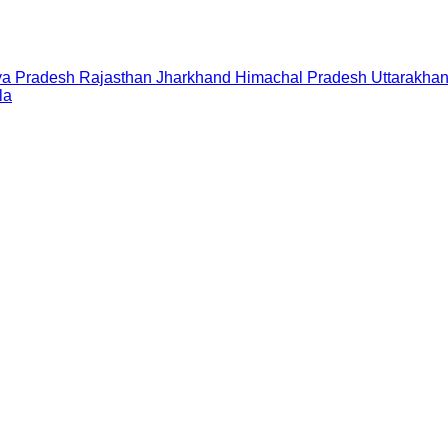
a Pradesh
Rajasthan
Jharkhand
Himachal Pradesh
Uttarakha
la