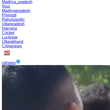
Madhya_pradesh
Nsui
Madhyapradesh
Pmmodi
Rahulgandhi
Uttarpradesh
Haryana
Cricket
Lucknow
Uttarakhand
Crimenews
ndnews