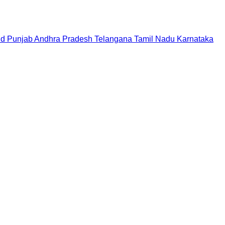
nd
Punjab
Andhra Pradesh
Telangana
Tamil Nadu
Karnataka