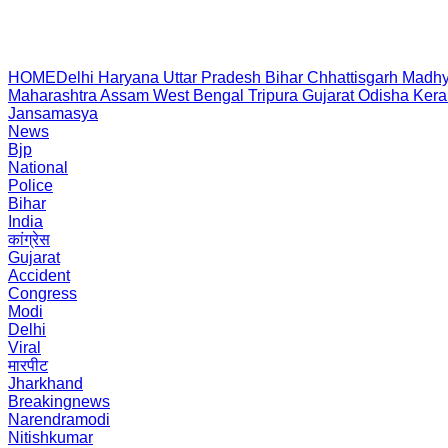
HOME
Delhi
Haryana
Uttar Pradesh
Bihar
Chhattisgarh
Madhy
Maharashtra
Assam
West Bengal
Tripura
Gujarat
Odisha
Kera
Jansamasya
News
Bjp
National
Police
Bihar
India
कांग्रेस
Gujarat
Accident
Congress
Modi
Delhi
Viral
मारपीट
Jharkhand
Breakingnews
Narendramodi
Nitishkumar