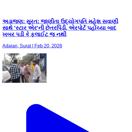
અડાજણ: ​સુરત: જાણીતા ઉદ્યોગપતિ મહેશ સવાણી
સાથે 'સ્ટાર એર'ની છેતરપિંડી, એરપોર્ટ પહોંચ્યા બાદ
ખબર પડી કે ફ્લાઈટ જ નથી
Adajan, Surat | Feb 20, 2026