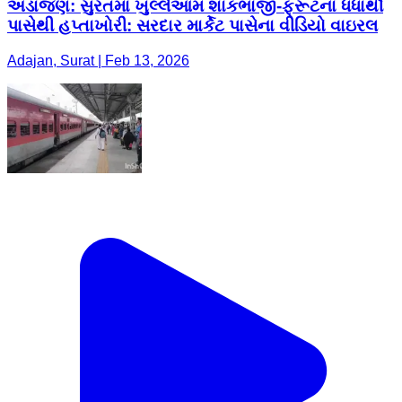
અડાજણ: સુરતમાં ખુલ્લેઆમ શાકભાજી-ફ્રૂટના ધંધાર્થી
પાસેથી હપ્તાખોરી: સરદાર માર્કેટ પાસેના વીડિયો વાઇરલ
Adajan, Surat | Feb 13, 2026