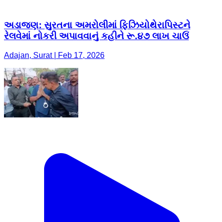
અડાજણ: સુરતના અમરોલીમાં ફિઝિયોથેરાપિસ્ટને
રેલવેમાં નોકરી અપાવવાનું કહીને રૂ.૪૭ લાખ ચાઉં
Adajan, Surat | Feb 17, 2026