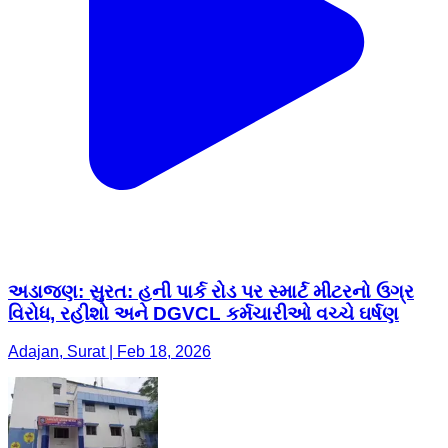
અડાજણ: ​સુરત: હની પાર્ક રોડ પર સ્માર્ટ મીટરનો ઉગ્ર
વિરોધ, રહીશો અને DGVCL કર્મચારીઓ વચ્ચે ઘર્ષણ
Adajan, Surat | Feb 18, 2026