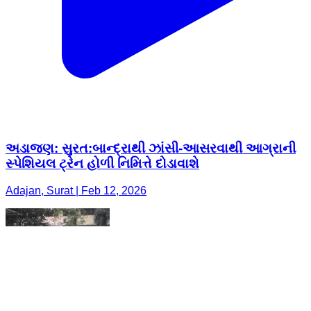
અડાજણ: સુરત:બાન્દ્રાથી ઝાંસી-આસરવાથી આગ્રાની
સ્પેશિયલ ટ્રેન હોળી નિમિત્તે દોડાવાશે
Adajan, Surat | Feb 12, 2026