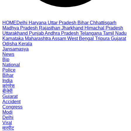
HOME
Delhi
Haryana
Uttar Pradesh
Bihar
Chhattisgarh
Madhya Pradesh
Rajasthan
Jharkhand
Himachal Pradesh
Uttarakhand
Punjab
Andhra Pradesh
Telangana
Tamil Nadu
Karnataka
Maharashtra
Assam
West Bengal
Tripura
Gujarat
Odisha
Kerala
Jansamasya
News
Bjp
National
Police
Bihar
India
कांग्रेस
बीजेपी
Gujarat
Accident
Congress
Modi
Delhi
Viral
मारपीट