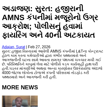
અડાજણ: ​સુરત: હજીરાની
AMNS કંપનીમાં મજૂરોનો ઉગ્ર
આક્રોશ; પોલીસનું હવામાં
ફાયરિંગ અને 40ની અટકાયત
Adajan, Surat
|
Feb 27, 2026
​સુરત: હજીરા વિસ્તારમાં આવેલી AMNS કંપનીમાં L&Tના કોન્ટ્રાક્ટ
હેઠળ કામ કરતા કર્મચારીઓ દ્વારા ગંભીર પથ્થરમારો અને
આગજનીની ઘટના સામે આવતા સમગ્ર પંથકમાં ચકચાર મચી ગઈ
છે. પરિસ્થિતિને કાબુમાં લેવા માટે પોલીસે કડક કાર્યવાહી હાથ ધરી
હતી.પડતર માંગણીઓ અથવા અન્ય કારણોસર ઉશ્કેરાયેલા અંદાજે
4000 જેટલા લોકોના ટોળાએ કંપની પરિસરમાં તોડફોડ કરી
પથ્થરમારો અને આગજની કરી હતી.
MORE NEWS