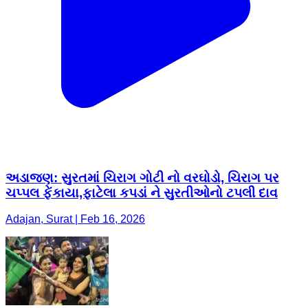
અડાજણ: સુરતમાં ચિરાગ ગોટી નો વરઘોડો, ચિરાગ પર
ચપ્પલ ફેંકાયા,ફાટેલા કપડાં ને સુરતીઓનો ટપલી દાવ
Adajan, Surat | Feb 16, 2026