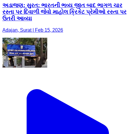
અડાજણ: ​સુરત: ભારતની ભવ્ય જીત બાદ ભાગળ ચાર
રસ્તા પર દિવાળી જેવો માહોલ ક્રિકેટ પ્રેમીઓ રસ્તા પર
ઉતરી આવ્યા
Adajan, Surat | Feb 15, 2026