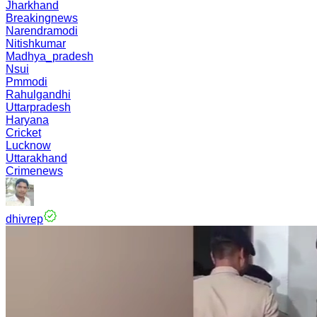
Jharkhand
Breakingnews
Narendramodi
Nitishkumar
Madhya_pradesh
Nsui
Pmmodi
Rahulgandhi
Uttarpradesh
Haryana
Cricket
Lucknow
Uttarakhand
Crimenews
dhivrep