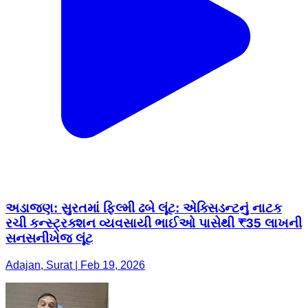
અડાજણ: ​સુરતમાં ફિલ્મી ઢબે લૂંટ: એક્સિડન્ટનું નાટક
રચી કન્સ્ટ્રક્શન વ્યવસાયી ભાઈઓ પાસેથી ₹35 લાખની
સનસનીખેજ લૂંટ
Adajan, Surat | Feb 19, 2026