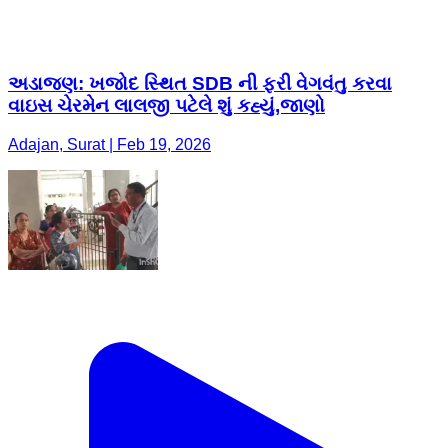
અડાજણ: ખજોદ સ્થિત SDB ની ફરી વેગવંતુ કરવા
વાઇસ ચેરમેન લાલજી પટેલે શું કહ્યું,જાણો
Adajan, Surat | Feb 19, 2026