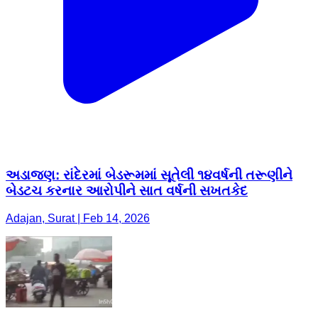
અડાજણ: રાંદેરમાં બેડરૂમમાં સૂતેલી ૧૪વર્ષની તરૂણીને
બેડટચ કરનાર આરોપીને સાત વર્ષની સખતકેદ
Adajan, Surat | Feb 14, 2026