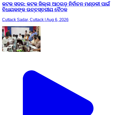
କଟକ ସଦର: କଟକ ଜିଲ୍ଲା ଆଠଗଡ଼ ନିର୍ବାଚନ ମଣ୍ଡଳୀ ପାଇଁ
ବିଧାୟକଙ୍କ ଉଚ୍ଚସ୍ତରୀୟ ବୈଠକ
Cuttack Sadar, Cuttack | Aug 6, 2026