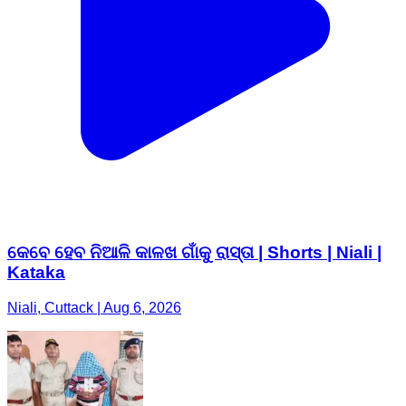
କେବେ ହେବ ନିଆଳି କାଳଖ ଗାଁକୁ ରାସ୍ତା | Shorts | Niali |
Kataka
Niali, Cuttack | Aug 6, 2026