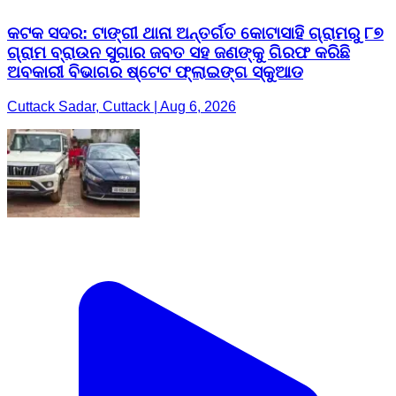
କଟକ ସଦର: ଟାଙ୍ଗୀ ଥାନା ଅନ୍ତର୍ଗତ କୋଟାସାହି ଗ୍ରାମରୁ ୮୭
ଗ୍ରାମ ବ୍ରାଉନ ସୁଗାର ଜବତ ସହ ଜଣଙ୍କୁ ଗିରଫ କରିଛି
ଅବକାରୀ ବିଭାଗର ଷ୍ଟେଟ ଫ୍ଲାଇଙ୍ଗ ସ୍କୁଆଡ
Cuttack Sadar, Cuttack | Aug 6, 2026