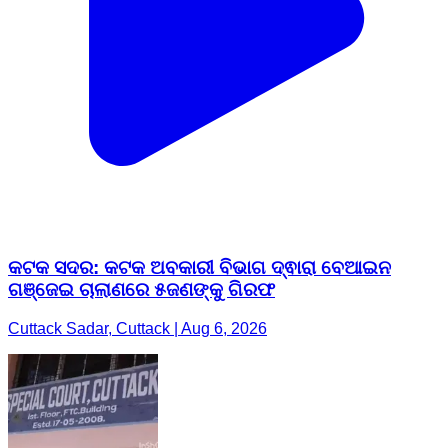
କଟକ ସଦର: କଟକ ଅବକାରୀ ବିଭାଗ ଦ୍ଵାରା ବେଆଇନ
ଗଞ୍ଜେଇ ଚାଲାଣରେ ୫ଜଣଙ୍କୁ ଗିରଫ
Cuttack Sadar, Cuttack | Aug 6, 2026