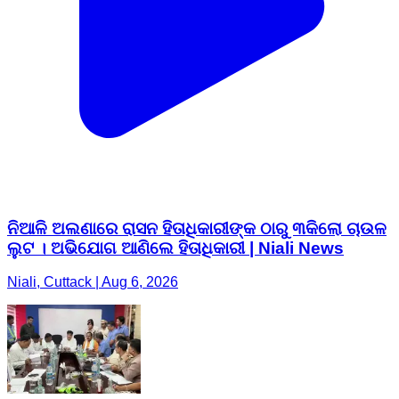
ନିଆଳି ଅଲଣାରେ ରାସନ ହିତାଧିକାରୀଙ୍କ ଠାରୁ ୩କିଲୋ ଚାଉଳ
ଲୁଟ । ଅଭିଯୋଗ ଆଣିଲେ ହିତାଧିକାରୀ | Niali News
Niali, Cuttack | Aug 6, 2026