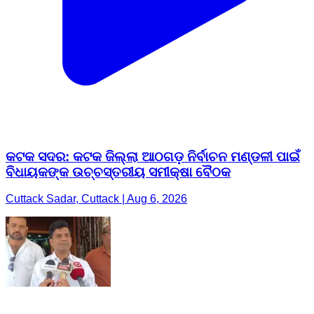
କଟକ ସଦର: କଟକ ଜିଲ୍ଲା ଆଠଗଡ଼ ନିର୍ବାଚନ ମଣ୍ଡଳୀ ପାଇଁ
ବିଧାୟକଙ୍କ ଉଚ୍ଚସ୍ତରୀୟ ସମୀକ୍ଷା ବୈଠକ
Cuttack Sadar, Cuttack | Aug 6, 2026