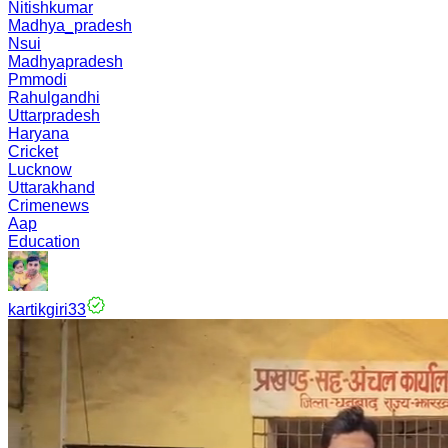
Nitishkumar
Madhya_pradesh
Nsui
Madhyapradesh
Pmmodi
Rahulgandhi
Uttarpradesh
Haryana
Cricket
Lucknow
Uttarakhand
Crimenews
Aap
Education
kartikgiri33