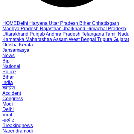
HOME
Delhi
Haryana
Uttar Pradesh
Bihar
Chhattisgarh
Madhya Pradesh
Rajasthan
Jharkhand
Himachal Pradesh
Uttarakhand
Punjab
Andhra Pradesh
Telangana
Tamil Nadu
Karnataka
Maharashtra
Assam
West Bengal
Tripura
Gujarat
Odisha
Kerala
Jansamasya
News
Bjp
National
Police
Bihar
India
कांग्रेस
Accident
Congress
Modi
Delhi
Viral
मारपीट
Breakingnews
Narendramodi