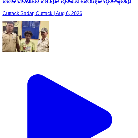
ବିବାଦ ଘଟଣାରେ ବିଧାୟକ ପ୍ରକାଶ ସେଠୀଙ୍କ ପ୍ରତିକ୍ରିୟା
Cuttack Sadar, Cuttack | Aug 6, 2026