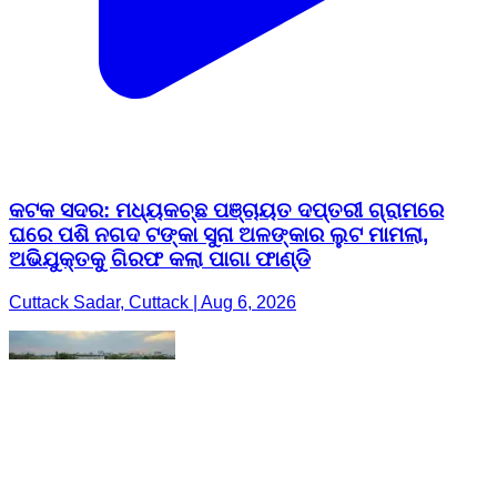
କଟକ ସଦର: ମଧ୍ୟକଚ୍ଛ ପଞ୍ଚାୟତ ଦପ୍ତରୀ ଗ୍ରାମରେ
ଘରେ ପଶି ନଗଦ ଟଙ୍କା ସୁନା ଅଳଙ୍କାର ଲୁଟ ମାମଲା,
ଅଭିଯୁକ୍ତକୁ ଗିରଫ କଲା ପାଗା ଫାଣ୍ଡି
Cuttack Sadar, Cuttack | Aug 6, 2026