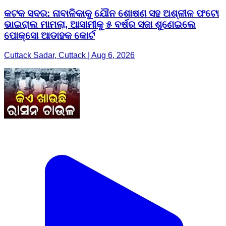
କଟକ ସଦର: ନାବାଳିକାକୁ ଯୌନ ଶୋଷଣ ସହ ଅଶ୍ଳୀଳ ଫଟୋ
ଭାଇରାଲ ମାମଲା, ଆସାମୀକୁ ୫ ବର୍ଷର ସଜା ଶୁଣେଇଲେ
ପୋକ୍ସୋ ଆଡାହକ କୋର୍ଟ
Cuttack Sadar, Cuttack | Aug 6, 2026