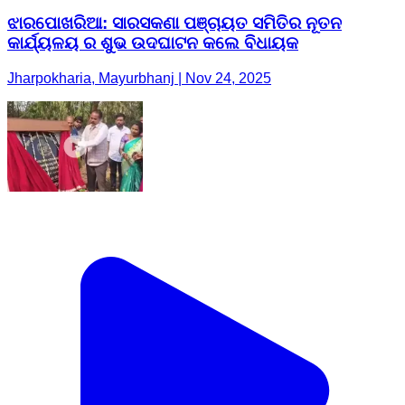
ଝାରପୋଖରିଆ: ସାରସକଣା ପଞ୍ଚାୟତ ସମିତିର ନୂତନ
କାର୍ଯ୍ୟଳୟ ର ଶୁଭ ଉଦଘାଟନ କଲେ ବିଧାୟକ
Jharpokharia, Mayurbhanj | Nov 24, 2025