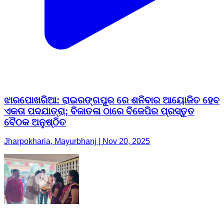
ଝାରପୋଖରିଆ: ରାଇରଙ୍ଗପୁର ରେ ଶନିବାର ଆୟୋଜିତ ହେବ
ଏକତା ପଦଯାତ୍ରା; ବିଜାତଳା ଠାରେ ବିଜେପିର ପ୍ରସ୍ତୁତ
ବୈଠକ ଅନୁଷ୍ଠିତ
Jharpokharia, Mayurbhanj | Nov 20, 2025