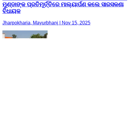
ମୁଣ୍ଡାଙ୍କ ପ୍ରତିମୂର୍ତ୍ତିରେ ମାଲ୍ୟାର୍ପଣ କଲେ ସାରସକଣା
ବିଧାୟକ
Jharpokharia, Mayurbhanj | Nov 15, 2025