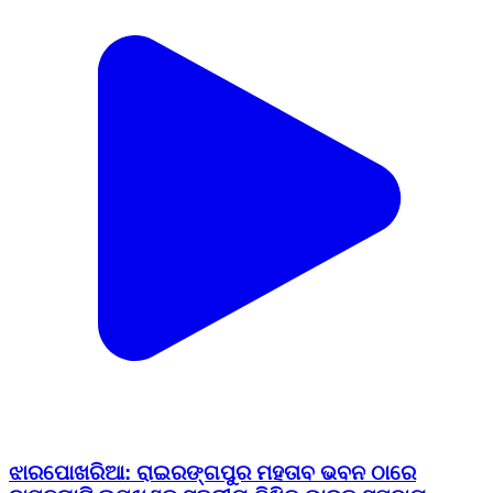
ଝାରପୋଖରିଆ: ରାଇରଙ୍ଗପୁର ମହତାବ ଭବନ ଠାରେ