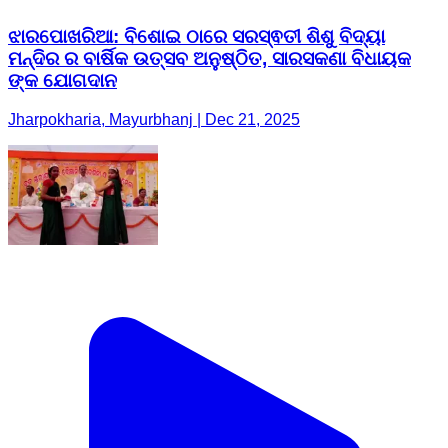
ଝାରପୋଖରିଆ: ବିଶୋଇ ଠାରେ ସରସ୍ଵତୀ ଶିଶୁ ବିଦ୍ୟା
ମନ୍ଦିର ର ବାର୍ଷିକ ଉତ୍ସବ ଅନୁଷ୍ଠିତ, ସାରସକଣା ବିଧାୟକ
ଙ୍କ ଯୋଗଦାନ
Jharpokharia, Mayurbhanj | Dec 21, 2025