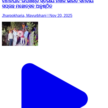
ବାମନଘାଟି ଉପଖଣ୍ଡ ସ୍ତରୀୟ ନିଖିଳ ଭାରତ ସମବାୟ
ସପ୍ତାହ ମହୋତ୍ସବ ଅନୁଷ୍ଠିତ
Jharpokharia, Mayurbhanj | Nov 20, 2025