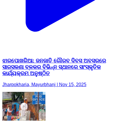
ଝାରପୋଖରିଆ: ଜନଜାତି ଗୌରବ ଦିବସ ଅବସରରେ
ସାରସକଣା ବ୍ଳକର ବିଭିନ୍ନ ସ୍ଥାନରେ ସାଂସ୍କୃତିକ
କାର୍ଯ୍ୟକ୍ରମ ଅନୁଷ୍ଠିତ
Jharpokharia, Mayurbhanj | Nov 15, 2025