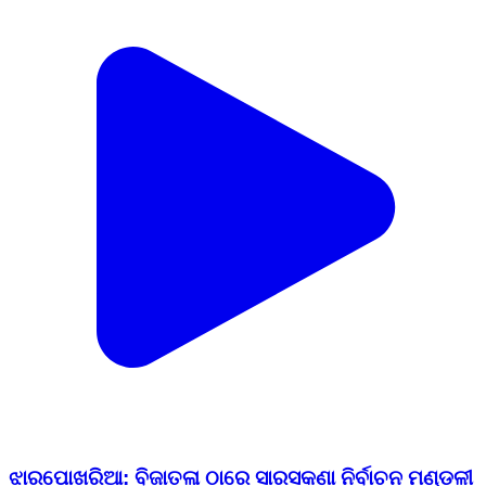
ଝାରପୋଖରିଆ: ବିଜାତଳା ଠାରେ ସାରସକଣା ନିର୍ବାଚନ ମଣ୍ଡଳୀ