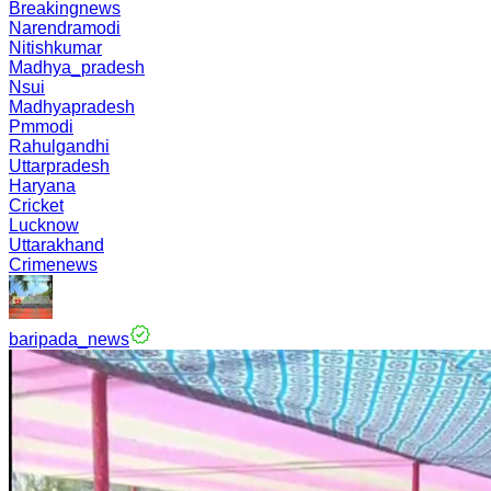
Breakingnews
Narendramodi
Nitishkumar
Madhya_pradesh
Nsui
Madhyapradesh
Pmmodi
Rahulgandhi
Uttarpradesh
Haryana
Cricket
Lucknow
Uttarakhand
Crimenews
baripada_news