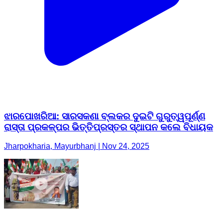
ଝାରପୋଖରିଆ: ସାରସକଣା ବ୍ଲକର ଦୁଇଟି ଗୁରୁତ୍ୱପୂର୍ଣ୍ଣ
ରାସ୍ତା ପ୍ରକଳ୍ପର ଭିତ୍ତିପ୍ରସ୍ତର ସ୍ଥାପନ କଲେ ବିଧାୟକ
Jharpokharia, Mayurbhanj | Nov 24, 2025