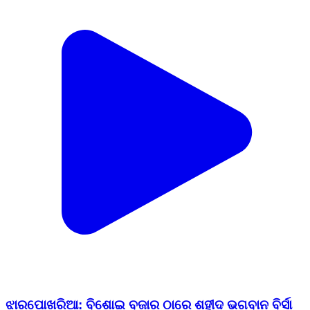
ଝାରପୋଖରିଆ: ବିଶୋଇ ବଜାର ଠାରେ ଶହୀଦ ଭଗବାନ ବିର୍ସା