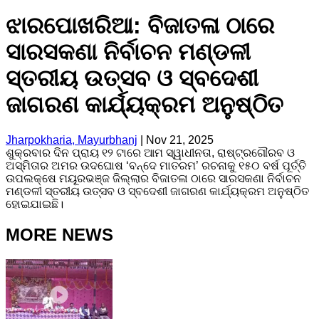
ଝାରପୋଖରିଆ: ବିଜାତଳା ଠାରେ
ସାରସକଣା ନିର୍ବାଚନ ମଣ୍ଡଳୀ
ସ୍ତରୀୟ ଉତ୍ସବ ଓ ସ୍ବଦେଶୀ
ଜାଗରଣ କାର୍ଯ୍ୟକ୍ରମ ଅନୁଷ୍ଠିତ
Jharpokharia, Mayurbhanj
|
Nov 21, 2025
ଶୁକ୍ରବାର ଦିନ ପ୍ରାୟ ୧୨ ଟାରେ ଆମ ସ୍ୱାଧୀନତା, ରାଷ୍ଟ୍ରଗୌରବ ଓ
ଅସ୍ମିତାର ଅମର ଉଦଘୋଷ ‘ବନ୍ଦେ ମାତରମ’ ରଚନାକୁ ୧୫୦ ବର୍ଷ ପୂର୍ତ୍ତି
ଉପଲକ୍ଷେ ମୟୂରଭଞ୍ଜ ଜିଲ୍ଲାର ବିଜାତଳା ଠାରେ ସାରସକଣା ନିର୍ବାଚନ
ମଣ୍ଡଳୀ ସ୍ତରୀୟ ଉତ୍ସବ ଓ ସ୍ବଦେଶୀ ଜାଗରଣ କାର୍ଯ୍ୟକ୍ରମ ଅନୁଷ୍ଠିତ
ହୋଇଯାଇଛି।
MORE NEWS