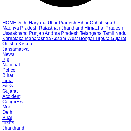
HOME
Delhi
Haryana
Uttar Pradesh
Bihar
Chhattisgarh
Madhya Pradesh
Rajasthan
Jharkhand
Himachal Pradesh
Uttarakhand
Punjab
Andhra Pradesh
Telangana
Tamil Nadu
Karnataka
Maharashtra
Assam
West Bengal
Tripura
Gujarat
Odisha
Kerala
Jansamasya
News
Bjp
National
Police
Bihar
India
कांग्रेस
Gujarat
Accident
Congress
Modi
Delhi
Viral
मारपीट
Jharkhand