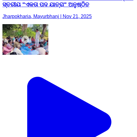
ସ୍ତରୀୟ "ଏକତା ପଦ ଯାତ୍ରା" ଅନୁଷ୍ଠିତ
Jharpokharia, Mayurbhanj | Nov 21, 2025