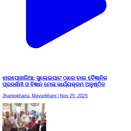
ଝାରପୋଖରିଆ: ସୁଲେଇପାଟ ଠାରେ ବାଲ ବୈଜ୍ଞାନିକ
ପ୍ରଦର୍ଶନୀ ଓ ବିଜ୍ଞାନ ମେଳା କାର୍ଯ୍ୟକ୍ରମ ଅନୁଷ୍ଠିତ
Jharpokharia, Mayurbhanj | Nov 25, 2025