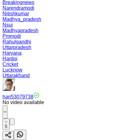
Breakingnews
Narendramodi
Nitishkumar
Madhya_pradesh
Nsui
Madhyapradesh
Pmmodi
Rahulgandhi
Uttarpradesh
Haryana
Hardoi
Cricket
Lucknow
Uttarakhand
hari53079738
No video available
5