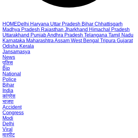
HOME
Delhi
Haryana
Uttar Pradesh
Bihar
Chhattisgarh
Madhya Pradesh
Rajasthan
Jharkhand
Himachal Pradesh
Uttarakhand
Punjab
Andhra Pradesh
Telangana
Tamil Nadu
Karnataka
Maharashtra
Assam
West Bengal
Tripura
Gujarat
Odisha
Kerala
Jansamasya
News
पुलिस
Bjp
National
Police
Bihar
India
कांग्रेस
भाजपा
Accident
Congress
Modi
Delhi
Viral
मारपीट