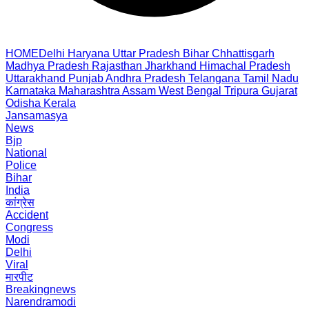
HOME
Delhi
Haryana
Uttar Pradesh
Bihar
Chhattisgarh
Madhya Pradesh
Rajasthan
Jharkhand
Himachal Pradesh
Uttarakhand
Punjab
Andhra Pradesh
Telangana
Tamil Nadu
Karnataka
Maharashtra
Assam
West Bengal
Tripura
Gujarat
Odisha
Kerala
Jansamasya
News
Bjp
National
Police
Bihar
India
कांग्रेस
Accident
Congress
Modi
Delhi
Viral
मारपीट
Breakingnews
Narendramodi