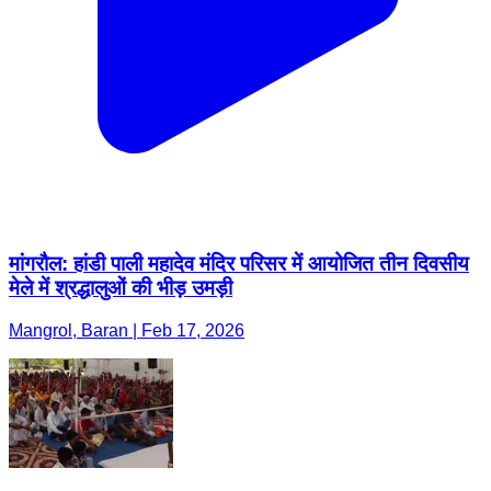
मांगरौल: हांडी पाली महादेव मंदिर परिसर में आयोजित तीन दिवसीय
मेले में श्रद्धालुओं की भीड़ उमड़ी
Mangrol, Baran | Feb 17, 2026