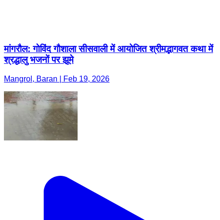
मांगरौल: गोविंद गौशाला सीसवाली में आयोजित श्रीमद्भागवत कथा में
श्रद्धालु भजनों पर झूमे
Mangrol, Baran | Feb 19, 2026