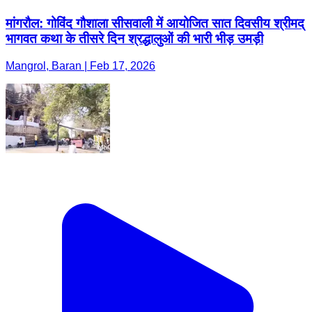
मांगरौल: गोविंद गौशाला सीसवाली में आयोजित सात दिवसीय श्रीमद्
भागवत कथा के तीसरे दिन श्रद्धालुओं की भारी भीड़ उमड़ी
Mangrol, Baran | Feb 17, 2026