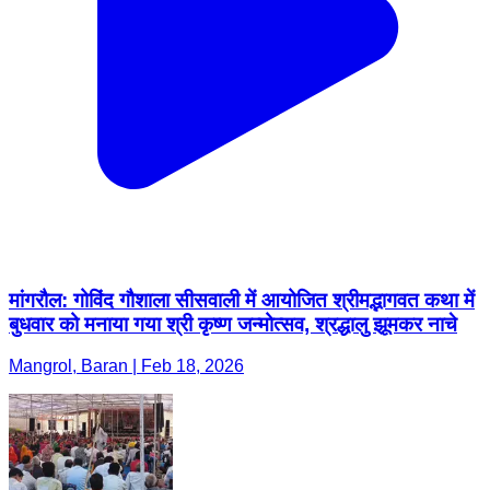
मांगरौल: गोविंद गौशाला सीसवाली में आयोजित श्रीमद्भागवत कथा में
बुधवार को मनाया गया श्री कृष्ण जन्मोत्सव, श्रद्धालु झूमकर नाचे
Mangrol, Baran | Feb 18, 2026