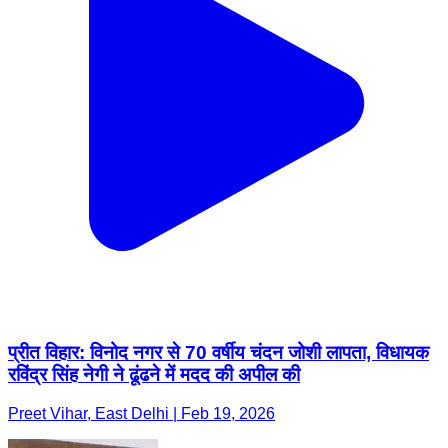
प्रीत विहार: विनोद नगर से 70 वर्षीय चंदन जोशी लापता, विधायक
रविंद्र सिंह नेगी ने ढूंढने में मदद की अपील की
Preet Vihar, East Delhi | Feb 19, 2026