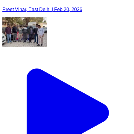
Preet Vihar, East Delhi | Feb 20, 2026