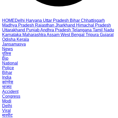
HOME
Delhi
Haryana
Uttar Pradesh
Bihar
Chhattisgarh
Madhya Pradesh
Rajasthan
Jharkhand
Himachal Pradesh
Uttarakhand
Punjab
Andhra Pradesh
Telangana
Tamil Nadu
Karnataka
Maharashtra
Assam
West Bengal
Tripura
Gujarat
Odisha
Kerala
Jansamasya
News
पुलिस
Bjp
National
Police
Bihar
India
कांग्रेस
भाजपा
Accident
Congress
Modi
Delhi
Viral
मारपीट