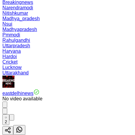
Breakingnews
Narendramodi
Nitishkumar
Madhya_pradesh
Nsui
Madhyapradesh
Pmmodi
Rahulgandhi
Uttarpradesh
Haryana
Hardoi
Cricket
Lucknow
Uttarakhand
eastdelhinews
No video available
2