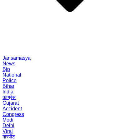
Jansamasya
News
Bjp
National
Police
Bihar
India
कांग्रेस
Gujarat
Accident
Congress
Modi
Delhi
Viral
मारपीट