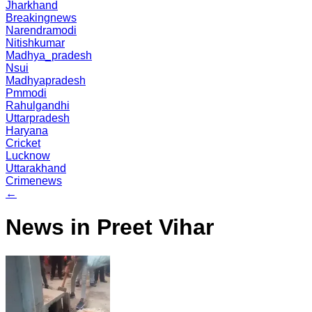
Jharkhand
Breakingnews
Narendramodi
Nitishkumar
Madhya_pradesh
Nsui
Madhyapradesh
Pmmodi
Rahulgandhi
Uttarpradesh
Haryana
Cricket
Lucknow
Uttarakhand
Crimenews
←
News in Preet Vihar