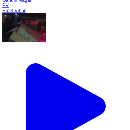
Gandhi Nagar
PV
Preet Vihar