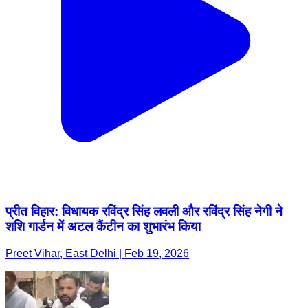
प्रीत विहार: विधायक रविंद्र सिंह लवली और रविंद्र सिंह नेगी ने
शशि गार्डन में अटल कैंटीन का शुभारंभ किया
Preet Vihar, East Delhi | Feb 19, 2026