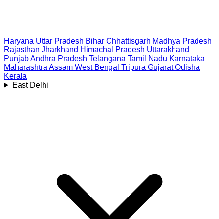
Haryana
Uttar Pradesh
Bihar
Chhattisgarh
Madhya Pradesh
Rajasthan
Jharkhand
Himachal Pradesh
Uttarakhand
Punjab
Andhra Pradesh
Telangana
Tamil Nadu
Karnataka
Maharashtra
Assam
West Bengal
Tripura
Gujarat
Odisha
Kerala
East Delhi