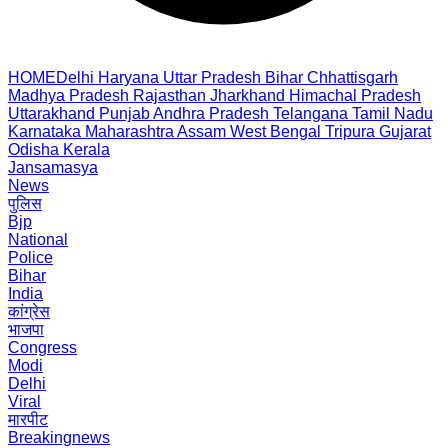
HOME
Delhi
Haryana
Uttar Pradesh
Bihar
Chhattisgarh
Madhya Pradesh
Rajasthan
Jharkhand
Himachal Pradesh
Uttarakhand
Punjab
Andhra Pradesh
Telangana
Tamil Nadu
Karnataka
Maharashtra
Assam
West Bengal
Tripura
Gujarat
Odisha
Kerala
Jansamasya
News
पुलिस
Bjp
National
Police
Bihar
India
कांग्रेस
भाजपा
Congress
Modi
Delhi
Viral
मारपीट
Breakingnews