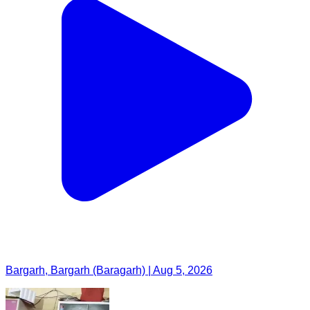
Bargarh, Bargarh (Baragarh) | Aug 5, 2026