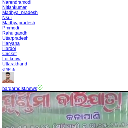
Narendramodi
Nitishkumar
Madhya_pradesh
Nsui
Madhyapradesh
Pmmodi
Rahulgandhi
Uttarpradesh
Haryana
Hardoi
Cricket
Lucknow
Uttarakhand
लखनऊ
bargarhdist.news