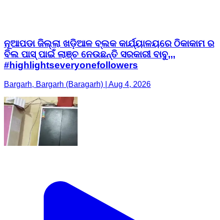
ନୂଆପଡା ଜିଲ୍ଲା ଖଡ଼ିଆଳ ବ୍ଲକ କାର୍ଯ୍ୟାଳୟରେ ଠିକାକାମ ର
ବିଲ ପାସ୍ ପାଇଁ ଲାଞ୍ଚ ନେଉଛନ୍ତି ସରକାରୀ ବାବୁ,,,
#highlightseveryonefollowers
Bargarh, Bargarh (Baragarh) | Aug 4, 2026