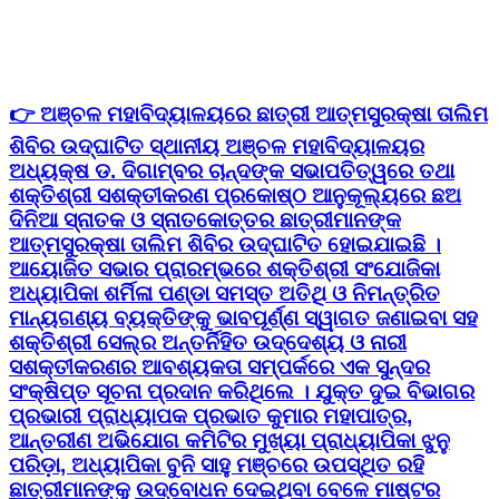
👉 ଅଞ୍ଚଳ ମହାବିଦ୍ୟାଳୟରେ ଛାତ୍ରୀ ଆତ୍ମସୁରକ୍ଷା ତାଲିମ
ଶିବିର ଉଦ୍ଘାଟିତ ସ୍ଥାନୀୟ ଅଞ୍ଚଳ ମହାବିଦ୍ୟାଳୟର
ଅଧ୍ୟକ୍ଷ ଡ. ଦିଗାମ୍ବର ଚାନ୍ଦଙ୍କ ସଭାପତିତ୍ୱରେ ତଥା
ଶକ୍ତିଶ୍ରୀ ସଶକ୍ତୀକରଣ ପ୍ରକୋଷ୍ଠ ଆନୁକୂଲ୍ୟରେ ଛଅ
ଦିନିଆ ସ୍ନାତକ ଓ ସ୍ନାତକୋତ୍ତର ଛାତ୍ରୀମାନଙ୍କ
ଆତ୍ମସୁରକ୍ଷା ତାଲିମ ଶିବିର ଉଦ୍ଘାଟିତ ହୋଇଯାଇଛି ।
ଆୟୋଜିତ ସଭାର ପ୍ରାରମ୍ଭରେ ଶକ୍ତିଶ୍ରୀ ସଂଯୋଜିକା
ଅଧ୍ୟାପିକା ଶର୍ମିଳା ପଣ୍ଡା ସମସ୍ତ ଅତିଥି ଓ ନିମନ୍ତ୍ରିତ
ମାନ୍ୟଗଣ୍ୟ ବ୍ୟକ୍ତିଙ୍କୁ ଭାବପୂର୍ଣ୍ଣ ସ୍ୱାଗତ ଜଣାଇବା ସହ
ଶକ୍ତିଶ୍ରୀ ସେଲ୍‌ର ଅନ୍ତର୍ନିହିତ ଉଦ୍ଦେଶ୍ୟ ଓ ନାରୀ
ସଶକ୍ତୀକରଣର ଆବଶ୍ୟକତା ସମ୍ପର୍କରେ ଏକ ସୁନ୍ଦର
ସଂକ୍ଷିପ୍ତ ସୂଚନା ପ୍ରଦାନ କରିଥିଲେ । ଯୁକ୍ତ ଦୁଇ ବିଭାଗର
ପ୍ରଭାରୀ ପ୍ରାଧ୍ୟାପକ ପ୍ରଭାତ କୁମାର ମହାପାତ୍ର,
ଆନ୍ତରୀଣ ଅଭିଯୋଗ କମିଟିର ମୁଖ୍ୟା ପ୍ରାଧ୍ୟାପିକା ଝୁନୁ
ପରିଡ଼ା, ଅଧ୍ୟାପିକା ବୁନି ସାହୁ ମଞ୍ଚରେ ଉପସ୍ଥିତ ରହି
ଛାତ୍ରୀମାନଙ୍କୁ ଉଦ୍ବୋଧନ ଦେଇଥିବା ବେଳେ ମାଷ୍ଟର