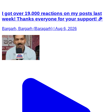
I got over 19,000 reactions on my posts last
week! Thanks everyone for your support! 🎉
Bargarh, Bargarh (Baragarh) | Aug 6, 2026