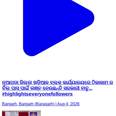
ନୂଆପଡା ଜିଲ୍ଲା ଖଡ଼ିଆଳ ବ୍ଲକ କାର୍ଯ୍ୟାଳୟରେ ଠିକାକାମ ର
ବିଲ ପାସ୍ ପାଇଁ ଲାଞ୍ଚ ନେଉଛନ୍ତି ସରକାରୀ ବାବୁ,,,
#highlightseveryonefollowers
Bargarh, Bargarh (Baragarh) | Aug 4, 2026