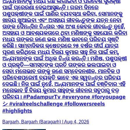
ଅନ୍ୟମାନଙ୍କୁ ମଧ୍ୟ ଗଛ ଲଗାଇବା ଓ ପରିବେଶ ସୁରକ୍ଷା
ପାଇଁ ପ୍ରେରଣା ଦେଇଆସୁଛନ୍ତି। ଗରମ ଦିନରେ
ପଶୁପକ୍ଷୀଙ୍କ ପାଇଁ ପାଣିର ବ୍ୟବସ୍ଥା କରିବା, ସେମାନଙ୍କୁ
ଖାଦ୍ୟ ଖୁଆଇବା ଏବଂ ଅସହାୟ ଜୀବଜନ୍ତୁଙ୍କ ଯତ୍ନ ନେବା
ତାଙ୍କ ଦୈନନ୍ଦିନ ଚିନ୍ତାର ଏକ ଅଂଶ କେବଳ ଜୀବଜନ୍ତୁ ନୁହେଁ,
ଅସହାୟ ଓ ଆବଶ୍ୟକତାରେ ଥିବା ମଣିଷଙ୍କୁ ସହଯୋଗ କରିବା
ମଧ୍ୟ ତାଙ୍କର ଜଣେ ଭଲ ମଣିଷ ଭାବରେ ପରିଚୟ ସୃଷ୍ଟି
କରିଛି। ସାମ୍ବାଦିକତା କ୍ଷେତ୍ରରେ ୨୫ ବର୍ଷର ଦୀର୍ଘ ଯାତ୍ରା
ପୂରଣ କରିଥିଲେ ମଧ୍ୟ ବିଜୟ କୁମାର ସାହୁ ନିଜ ପାଇଁ କମ୍,
ଅନ୍ୟମାନଙ୍କ ପାଇଁ ଅଧିକ ଚିନ୍ତା କରନ୍ତି। ମଣିଷ, ପଶୁପକ୍ଷୀ
ଓ ପ୍ରକୃତି—ସମସ୍ତଙ୍କ ପ୍ରତି ତାଙ୍କର ଭଲପାଇବା ଓ
ସେବା ମନୋଭାବ ତାଙ୍କୁ ଜଣେ ସମ୍ବେଦନଶୀଳ, ମାନବିକ ଓ
ପରିବେଶପ୍ରେମୀ ବ୍ୟକ୍ତି ଭାବେ ଏକ ସ୍ୱତନ୍ତ୍ର ପରିଚୟ
ଦେଇଛି। ନିଜ ପାଇଁ ନୁହେଁ, ଅନ୍ୟମାନଙ୍କ ପାଇଁ ବଞ୍ଚିବାର ଏହି
ମନୋଭାବ ହିଁ ବିଜୟ କୁମାର ସାହୁଙ୍କ ଜୀବନର ସବୁଠାରୁ ବଡ଼
ପରିଚୟ। #PadampurTv #everyone #foryoupage
シ #viralreelschallenge #followersreels
#highlights
Bargarh, Bargarh (Baragarh) | Aug 4, 2026