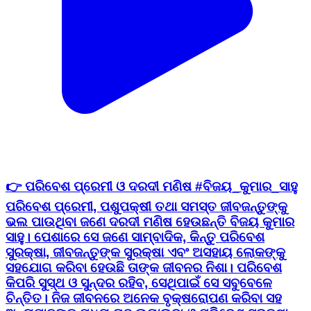
👉 ପରିବେଶ ପ୍ରେମୀ ଓ ଦରଦୀ ମଣିଷ #ବିଜୟ_କୁମାର_ସାହୁ
ପରିବେଶ ପ୍ରେମୀ, ପଶୁପକ୍ଷୀ ତଥା ସମସ୍ତ ଜୀବଜନ୍ତୁଙ୍କୁ
ଭଲ ପାଉଥିବା ଜଣେ ଦରଦୀ ମଣିଷ ହେଉଛନ୍ତି ବିଜୟ କୁମାର
ସାହୁ। ପେଶାରେ ସେ ଜଣେ ସାମ୍ବାଦିକ, କିନ୍ତୁ ପରିବେଶ
ସୁରକ୍ଷା, ଜୀବଜନ୍ତୁଙ୍କ ସୁରକ୍ଷା ଏବଂ ଅସହାୟ ଲୋକଙ୍କୁ
ସହଯୋଗ କରିବା ହେଉଛି ତାଙ୍କ ଜୀବନର ନିଶା। ପରିବେଶ
କିପରି ସୁସ୍ଥ ଓ ସୁନ୍ଦର ରହିବ, ସେଥିପାଇଁ ସେ ସବୁବେଳେ
ଚିନ୍ତିତ। ନିଜ ଜୀବନରେ ଅନେକ ବୃକ୍ଷରୋପଣ କରିବା ସହ