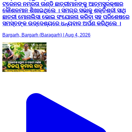
ଟ୍ରେନର ନମ୍ରତା ତାଣ୍ଡି ଛାତ୍ରୀମାନଙ୍କୁ ଆତ୍ମସୁରକ୍ଷାର
କୌଶଳମାନ ଶିଖାଇଥିଲେ । ସମଗ୍ର ସଭାକୁ ଶକ୍ତିଶ୍ରୀ ସାଥି
ଛାତ୍ରୀ ମୋନାଲିସା ଭୋଇ ସଂଯୋଜନା କରିବା ସହ ପରିଶେଷରେ
ସମସ୍ତଙ୍କ ଉଦ୍ଦେଶ୍ୟରେ ଧନ୍ୟବାଦ ଅର୍ପଣ କରିଥିଲେ ।
Bargarh, Bargarh (Baragarh) | Aug 4, 2026