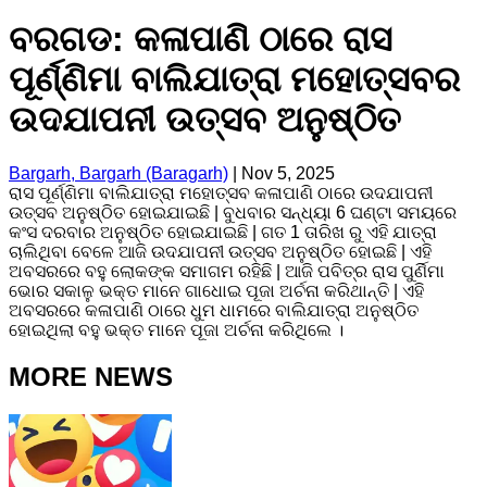
ବରଗଡ: କଳାପାଣି ଠାରେ ରାସ
ପୂର୍ଣ୍ଣିମା ବାଲିଯାତ୍ରା ମହୋତ୍ସବର
ଉଦଯାପନୀ ଉତ୍ସବ ଅନୁଷ୍ଠିତ
Bargarh, Bargarh (Baragarh)
|
Nov 5, 2025
ରାସ ପୂର୍ଣ୍ଣିମା ବାଲିଯାତ୍ରା ମହୋତ୍ସବ କଳାପାଣି ଠାରେ ଉଦଯାପନୀ
ଉତ୍ସବ ଅନୁଷ୍ଠିତ ହୋଇଯାଇଛି | ବୁଧବାର ସନ୍ଧ୍ୟା 6 ଘଣ୍ଟା ସମୟରେ
କଂସ ଦରବାର ଅନୁଷ୍ଠିତ ହୋଇଯାଇଛି | ଗତ 1 ତାରିଖ ରୁ ଏହି ଯାତ୍ରା
ଚାଲିଥିବା ବେଳେ ଆଜି ଉଦଯାପନୀ ଉତ୍ସବ ଅନୁଷ୍ଠିତ ହୋଇଛି | ଏହି
ଅବସରରେ ବହୁ ଲୋକଙ୍କ ସମାଗମ ରହିଛି | ଆଜି ପବିତ୍ର ରାସ ପୁର୍ଣିମା
ଭୋର ସକାଳୁ ଭକ୍ତ ମାନେ ଗାଧୋଇ ପୂଜା ଅର୍ଚନା କରିଥାନ୍ତି | ଏହି
ଅବସରରେ କଳାପାଣି ଠାରେ ଧୁମ ଧାମରେ ବାଲିଯାତ୍ରା ଅନୁଷ୍ଠିତ
ହୋଇଥିଲା ବହୁ ଭକ୍ତ ମାନେ ପୂଜା ଅର୍ଚନା କରିଥିଲେ ।
MORE NEWS