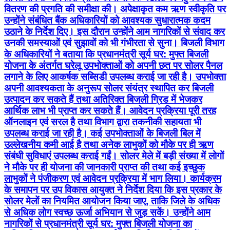
योजना के अंतर्गत घरेलू उपभोक्ताओं को अपनी छत पर सोलर पैनल
लगाने के लिए आकर्षक सब्सिडी उपलब्ध कराई जा रही है। उपभोक्ता
अपनी आवश्यकता के अनुरूप सोलर संयंत्र स्थापित कर बिजली
उत्पादन कर सकते हैं तथा अतिरिक्त बिजली ग्रिड में भेजकर
आर्थिक लाभ भी प्राप्त कर सकते हैं। आवेदन प्रक्रिया पूरी तरह
ऑनलाइन एवं सरल है तथा विभाग द्वारा तकनीकी सहायता भी
उपलब्ध कराई जा रही है। कई उपभोक्ताओं के बिजली बिल में
उल्लेखनीय कमी आई है तथा अनेक लाभुकों को मौके पर ही ऋण
संबंधी सुविधाएं उपलब्ध कराई गईं। सोलर मेले में बड़ी संख्या में लोगों
ने मौके पर ही योजना की जानकारी प्राप्त की तथा कई इच्छुक
लाभुकों ने पंजीकरण एवं आवेदन प्रक्रिया में भाग लिया। कार्यक्रम
के समापन पर उप विकास आयुक्त ने निर्देश दिया कि इस प्रकार के
सोलर मेलों का नियमित आयोजन किया जाए, ताकि जिले के अधिक
से अधिक लोग स्वच्छ ऊर्जा अभियान से जुड़ सकें। उन्होंने आम
नागरिकों से प्रधानमंत्री सूर्य घर: मुफ्त बिजली योजना का
अधिकाधिक लाभ उठाने तथा ऊर्जा आत्मनिर्भरता की दिशा में
सक्रिय भागीदारी निभाने की अपील की। इस अवसर पर विद्युत
अधीक्षण अभियंता, विद्युत आपूर्ति अंचल सहरसा श्री संतोष कुमार,
विद्युत कार्यपालक अभियंता मधेपुरा श्री अरविंद कुमार, विद्युत
कार्यपालक अभियंता उदाकिशुनगंज श्री राजीव रंजन, सहायक