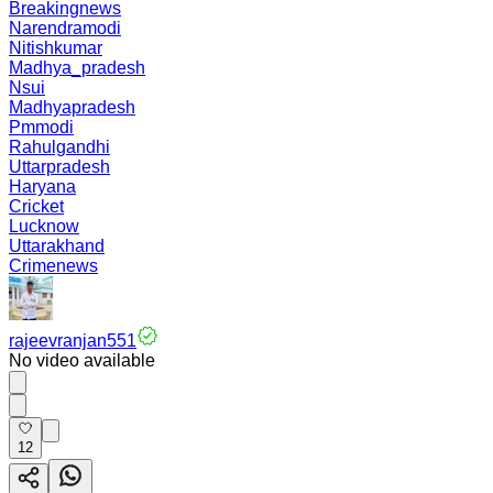
Breakingnews
Narendramodi
Nitishkumar
Madhya_pradesh
Nsui
Madhyapradesh
Pmmodi
Rahulgandhi
Uttarpradesh
Haryana
Cricket
Lucknow
Uttarakhand
Crimenews
rajeevranjan551
No video available
12