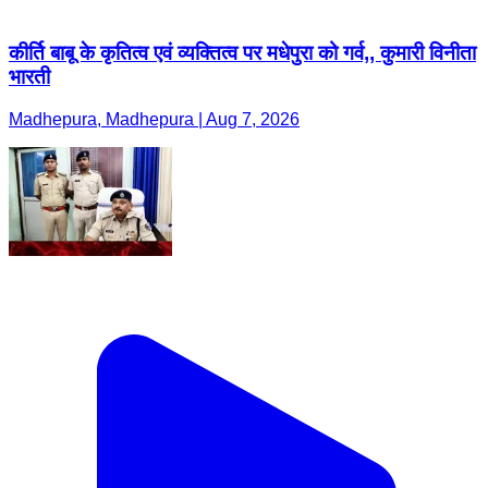
कीर्ति बाबू के कृतित्व एवं व्यक्तित्व पर मधेपुरा को गर्व,, कुमारी विनीता
भारती
Madhepura, Madhepura | Aug 7, 2026