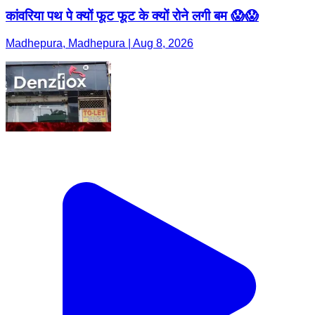
कांवरिया पथ पे क्यों फूट फूट के क्यों रोने लगी बम 😱😱
Madhepura, Madhepura | Aug 8, 2026