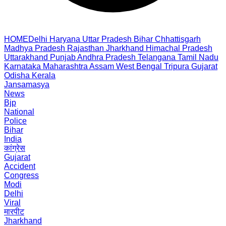
HOME
Delhi
Haryana
Uttar Pradesh
Bihar
Chhattisgarh
Madhya Pradesh
Rajasthan
Jharkhand
Himachal Pradesh
Uttarakhand
Punjab
Andhra Pradesh
Telangana
Tamil Nadu
Karnataka
Maharashtra
Assam
West Bengal
Tripura
Gujarat
Odisha
Kerala
Jansamasya
News
Bjp
National
Police
Bihar
India
कांग्रेस
Gujarat
Accident
Congress
Modi
Delhi
Viral
मारपीट
Jharkhand