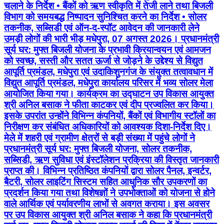
को स्वच्छ, सस्ती और सतत ऊर्जा से जोड़ने के उद्देश्य से विद्युत
आपूर्ति प्रमंडल, मधेपुरा एवं उदाकिशुनगंज के संयुक्त तत्वावधान में
विद्युत आपूर्ति प्रमंडल, मधेपुरा कार्यालय परिसर में भव्य सोलर मेला
आयोजित किया गया। कार्यक्रम का उद्घाटन उप विकास आयुक्त
श्री अनिल बसाक ने फीता काटकर एवं दीप प्रज्वलित कर किया।
इसके उपरांत उन्होंने विभिन्न कंपनियों, बैंकों एवं विभागीय स्टॉलों का
निरीक्षण कर संबंधित अधिकारियों को आवश्यक दिशा-निर्देश दिए।
मेले में शहरी एवं ग्रामीण क्षेत्रों से बड़ी संख्या में पहुंचे लोगों ने
प्रधानमंत्री सूर्य घर: मुफ्त बिजली योजना, सोलर तकनीक,
सब्सिडी, ऋण सुविधा एवं इंस्टॉलेशन प्रक्रिया की विस्तृत जानकारी
प्राप्त की। विभिन्न प्रतिष्ठित कंपनियों द्वारा सोलर पैनल, इन्वर्टर,
बैटरी, सोलर लाइटिंग सिस्टम सहित आधुनिक सौर उपकरणों का
प्रदर्शन किया गया तथा विशेषज्ञों ने उपभोक्ताओं को योजना से होने
वाले आर्थिक एवं पर्यावरणीय लाभों से अवगत कराया। इस अवसर
पर उप विकास आयुक्त श्री अनिल बसाक ने कहा कि प्रधानमंत्री
सूर्य घर: मुफ्त बिजली योजना स्वच्छ ऊर्जा की दिशा में केंद्र सरकार
की एक महत्वपूर्ण पहल है, जिससे आम परिवारों के बिजली बिल में
कमी आने के साथ-साथ पर्यावरण संरक्षण को भी बढ़ावा मिलेगा।
उन्होंने बिजली विभाग के अधिकारियों को निर्देश दिया कि पंचायत
स्तर तक व्यापक जन-जागरूकता अभियान चलाते हुए अधिकाधिक
पात्र परिवारों को योजना से जोड़ा जाए तथा ऑन-द-स्पॉट आवेदन