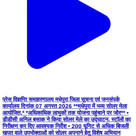
प्रेस विज्ञप्ति समाहरणालय मधेपुरा जिला सूचना एवं जनसंपर्क
कार्यालय दिनांक 07 अगस्त 2026 **मधेपुरा में भव्य सोलर मेला
आयोजित,* *अधिकाधिक लाभुकों तक योजना पहुंचाने पर जोर** •
डीडीसी अनिल बसाक ने किया सोलर मेले का उद्घाटन, स्टॉलों का
निरीक्षण कर दिए आवश्यक निर्देश • 200 यूनिट से अधिक बिजली
खपत वाले उपभोक्ताओं को सोलर अपनाने हेतु विशेष अभियान
चलाने के निर्देश • बैंकों को ऋण स्वीकृति में तेजी लाने तथा बिजली
विभाग को समयबद्ध निष्पादन सुनिश्चित करने का निर्देश • सोलर
तकनीक, सब्सिडी एवं ऑन-द-स्पॉट आवेदन की जानकारी लेने
उमड़ी लोगों की भारी भीड़ मधेपुरा, 07 अगस्त 2026। प्रधानमंत्री
सूर्य घर: मुफ्त बिजली योजना के प्रभावी क्रियान्वयन एवं आमजन