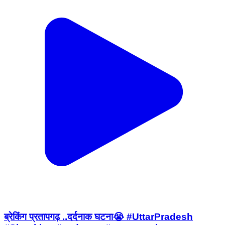
ब्रेकिंग प्रतापगढ़ ..दर्दनाक घटना😭 #UttarPradesh