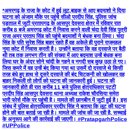
*अमरगढ़ के राजा के कोट में हुई लूट,बाइक से आए बदमाशो ने दिया
घटना को अंजाम मौके पर पहुंचे सीओ प्रदीप सिंह, पुलिस जांच
पड़ताल में जुटी प्रतापगढ़ के आसपुर देवसरा क्षेत्र में रविवार रात
करीब 8 बजे अमरगढ़ कोट में निवास करने वाली चंदा देवी सिंह पुत्री
राजा अमर प्रताप सिंह को पहुंचे बदमाशों ने बंधक बना लिया। चंदा
सिंह के पति सुरेश सिंह बाहर रहते हैं वह अकेले ही पुराने राजमहल
नुमा कोट में निवास करती है। उन्होंने बताया कि वह दरवाजे पर बैठी
थी तब तक लगभग तीन की संख्या में आए बदमाश उन्हें बंधक बना
लिया घर के अंदर सोने चांदी के गहने व नगदी सब कुछ उठा ले गए।
जिस कमरे में वह उन्हें बंद किया गया था उसमें दो दरवाजे थे किसी
तरह बंधे हुए हाथ से दूसरे दरवाजे की बंद चिटकनी को खोलकर वह
बाहर निकली तो लोगों को घटना की जानकारी हुई। घटना की
जानकारी होते ही रात करीब 11 बजे पुलिस क्षेत्राधिकार पट्टी
प्रदीप सिंह आसपुर देवसरा थाना अध्यक्ष राकेश चौरसिया समेत
भारी फोर्स मौके पर पहुंची है। मामले की छानबीन में जुटी हुई है। इस
संबंध में पुलिस क्षेत्राधिकार प्रदीप सिंह ने बताया कि लूट की घटना
होने की बात बताई जा रही है। मामले की जांच की जा रही है, सच्चाई
के अनुरूप आगे की कार्रवाई की जाएगी। #PratapgarhPolice
#UPPolice