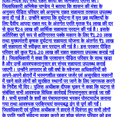
दिशा-निर्देश दिए तथा राहत कार्यों की जानकारी प्राप्त की।
जिलाधिकारी अभिषेक पाण्डेय ने बताया कि शासन की मंशा के
अनुरूप पीड़ित परिवार को अनुमन्य राहत सहायता तत्काल उपलब्ध
करा दी गई है। उन्होंने बताया कि दुर्घटना में मृत छह व्यक्तियों के
लिए दैवीय आपदा राहत मद के अंतर्गत प्रति मृतक ₹4 लाख की दर
से कुल ₹24 लाख की आर्थिक सहायता प्रदान की गई है। इसके
अतिरिक्त पूर्ण रूप से क्षतिग्रस्त पक्के मकान के लिए ₹1.20 लाख
तथा मुख्यमंत्री कृषक दुर्घटना सहायता योजना के अंतर्गत ₹1 लाख
की सहायता भी स्वीकृत कर प्रदान की गई है। इस प्रकार पीड़ित
परिवार को कुल ₹26.20 लाख की राहत सहायता उपलब्ध कराई गई
है। जिलाधिकारी ने कहा कि प्रशासन पीड़ित परिवार के साथ खड़ा
है और उन्हें आवश्यकतानुसार हर संभव सहायता उपलब्ध कराई
जाएगी। उन्होंने लगातार हो रही वर्षा के मद्देनजर अधिकारियों को
अपने-अपने क्षेत्रों में भ्रमणशील रहकर जर्जर एवं असुरक्षित मकानों
में रहने वाले लोगों को सुरक्षित स्थानों पर जाने के लिए जागरूक करने
के निर्देश भी दिए। पुलिस अधीक्षक दीपक भूकर ने कहा कि घटना से
संबंधित सभी आवश्यक विधिक कार्रवाई नियमानुसार कराई जा रही
है। सभी मृतकों के शवों का पंचायतनामा भरकर पोस्टमार्टम कराया
गया तथा आवश्यक प्रक्रियाएं समयबद्ध ढंग से पूर्ण की गईं।
जिलाधिकारी एवं पुलिस अधीक्षक ने हादसे में दिवंगत हुए सभी लोगों
के प्रति गहरी संवेदना व्यक्त करते हुए शोक संतप्त परिवार को इस