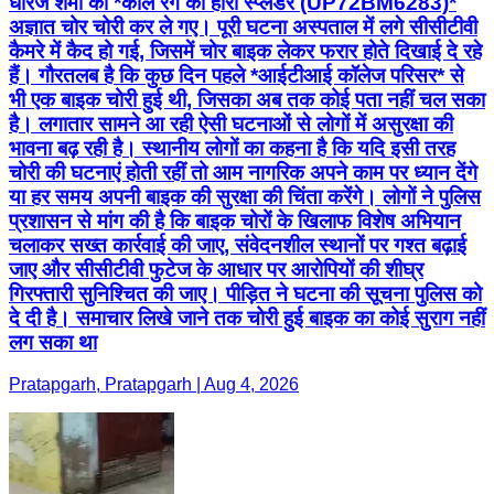
धीरज शर्मा की *काले रंग की हीरो स्प्लेंडर (UP72BM6283)*
अज्ञात चोर चोरी कर ले गए। पूरी घटना अस्पताल में लगे सीसीटीवी
कैमरे में कैद हो गई, जिसमें चोर बाइक लेकर फरार होते दिखाई दे रहे
हैं। गौरतलब है कि कुछ दिन पहले *आईटीआई कॉलेज परिसर* से
भी एक बाइक चोरी हुई थी, जिसका अब तक कोई पता नहीं चल सका
है। लगातार सामने आ रही ऐसी घटनाओं से लोगों में असुरक्षा की
भावना बढ़ रही है। स्थानीय लोगों का कहना है कि यदि इसी तरह
चोरी की घटनाएं होती रहीं तो आम नागरिक अपने काम पर ध्यान देंगे
या हर समय अपनी बाइक की सुरक्षा की चिंता करेंगे। लोगों ने पुलिस
प्रशासन से मांग की है कि बाइक चोरों के खिलाफ विशेष अभियान
चलाकर सख्त कार्रवाई की जाए, संवेदनशील स्थानों पर गश्त बढ़ाई
जाए और सीसीटीवी फुटेज के आधार पर आरोपियों की शीघ्र
गिरफ्तारी सुनिश्चित की जाए। पीड़ित ने घटना की सूचना पुलिस को
दे दी है। समाचार लिखे जाने तक चोरी हुई बाइक का कोई सुराग नहीं
लग सका था
Pratapgarh, Pratapgarh | Aug 4, 2026