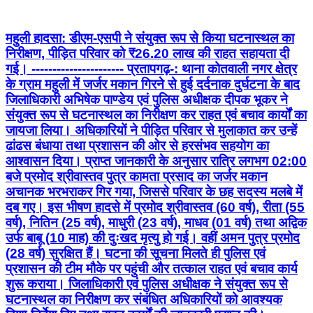
महुली हादसा: डीएम-एसपी ने संयुक्त रूप से किया घटनास्थल का
निरीक्षण, पीड़ित परिवार को ₹26.20 लाख की राहत सहायता दी
गई। ---------------------- प्रतापगढ़-: थाना कोतवाली नगर क्षेत्र
के ग्राम महुली में जर्जर मकान गिरने से हुई दर्दनाक दुर्घटना के बाद
जिलाधिकारी अभिषेक पाण्डेय एवं पुलिस अधीक्षक दीपक भूकर ने
संयुक्त रूप से घटनास्थल का निरीक्षण कर राहत एवं बचाव कार्यों का
जायजा लिया। अधिकारियों ने पीड़ित परिवार से मुलाकात कर उन्हें
ढांढस बंधाया तथा प्रशासन की ओर से हरसंभव सहयोग का
आश्वासन दिया। प्राप्त जानकारी के अनुसार रात्रि लगभग 02:00
बजे प्रमोद श्रीवास्तव पुत्र कामता प्रसाद का जर्जर मकान
अचानक भरभराकर गिर गया, जिससे परिवार के छह सदस्य मलबे में
दब गए। इस भीषण हादसे में प्रमोद श्रीवास्तव (60 वर्ष), रीता (55
वर्ष), नितिन (25 वर्ष), माधुरी (23 वर्ष), माधव (01 वर्ष) तथा अद्विक
उर्फ बाबू (10 माह) की दुःखद मृत्यु हो गई। वहीं अमन पुत्र प्रमोद
(28 वर्ष) सुरक्षित हैं। घटना की सूचना मिलते ही पुलिस एवं
प्रशासन की टीम मौके पर पहुंची और तत्काल राहत एवं बचाव कार्य
शुरू कराया। जिलाधिकारी एवं पुलिस अधीक्षक ने संयुक्त रूप से
घटनास्थल का निरीक्षण कर संबंधित अधिकारियों को आवश्यक