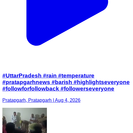
#UttarPradesh #rain #temperature
#pratapgarhnews #barish #highlightseveryone
#followforfollowback #followerseveryone
Pratapgarh, Pratapgarh | Aug 4, 2026