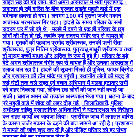
सहित छह की गई जान, बेटा अमन अस्पताल में भर्ती प्रतापगढ़।
लगातार हो रही बारिश के बीच गुरुवार तड़के महुली वार्ड में एक
दर्दनाक हादसा हो गया। लगभग 100 वर्ष पुराना जर्जर मकान
अचानक भरभराकर गिर पड़ा। हादसे के समय परिवार के सभी
सदस्य घर में सो रहे थे। मलबे में दबने से एक ही परिवार के छह
लोगों की मौत हो गई, जबकि एक सदस्य गंभीर रूप से घायल हो
गया। मृतकों की पहचान प्रमोद श्रीवास्तव, उनकी पत्नी रीता
श्रीवास्तव, पुत्र नितिन श्रीवास्तव, पुत्रवधू माधुरी श्रीवास्तव तथा
दो मासूम बच्चों माधव और अद्विक के रूप में हुई है। परिवार के बड़े
बेटे अमन श्रीवास्तव गंभीर रूप से घायल हैं और उनका अस्पताल में
इलाज चल रहा है। हादसे की सूचना मिलते ही पुलिस, फायर ब्रिगेड
और प्रशासन की टीम मौके पर पहुंची। स्थानीय लोगों की मदद से
कई घंटों तक चले राहत एवं बचाव अभियान में मलबा हटाकर सभी
को बाहर निकाला गया, लेकिन छह लोगों की जान नहीं बचाई जा
सकी। घायल अमन को तत्काल अस्पताल भेजा गया। घटना के बाद
पूरे महुली वार्ड में शोक की लहर दौड़ गई। जिलाधिकारी, पुलिस
अधीक्षक सहित प्रशासनिक अधिकारियों ने घटनास्थल का निरीक्षण
कर राहत कार्यों का जायजा लिया। प्रारंभिक जांच में लगातार बारिश
के कारण जर्जर मकान के ढहने की बात सामने आ रही है। प्रशासन
ने मामले की जांच शुरू कर दी है और पीड़ित परिवार को हर संभव
सहायता देने का आश्वासन दिया है।