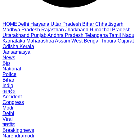
HOME
Delhi
Haryana
Uttar Pradesh
Bihar
Chhattisgarh
Madhya Pradesh
Rajasthan
Jharkhand
Himachal Pradesh
Uttarakhand
Punjab
Andhra Pradesh
Telangana
Tamil Nadu
Karnataka
Maharashtra
Assam
West Bengal
Tripura
Gujarat
Odisha
Kerala
Jansamasya
News
Bjp
National
Police
Bihar
India
कांग्रेस
Accident
Congress
Modi
Delhi
Viral
मारपीट
Breakingnews
Narendramodi