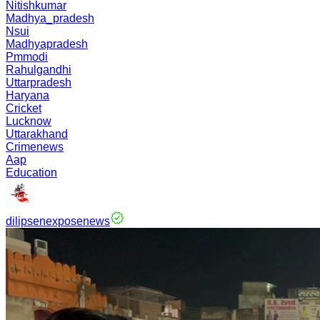
Nitishkumar
Madhya_pradesh
Nsui
Madhyapradesh
Pmmodi
Rahulgandhi
Uttarpradesh
Haryana
Cricket
Lucknow
Uttarakhand
Crimenews
Aap
Education
dilipsenexposenews