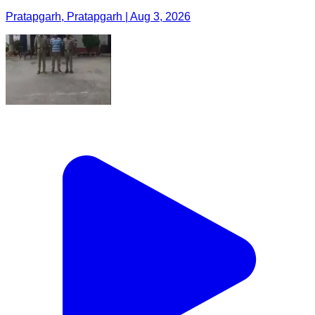
Pratapgarh, Pratapgarh | Aug 3, 2026