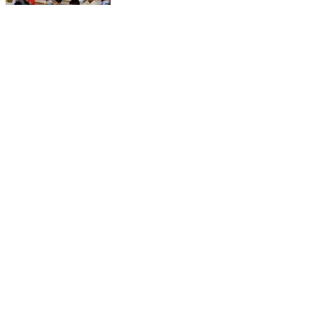
गैरतगंज: कक्षा 5वीं और 8वीं के 4170 विद्यार्थी 30 परीक्षा केंद्रों पर
देंगे परीक्षा
Gairatganj, Raisen | Feb 13, 2026