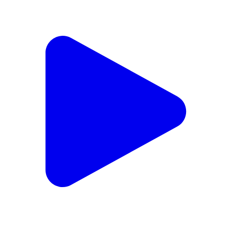
गैरतगंज: राजस्व भूमि पर वन विभाग के अवैध निर्माण के खिलाफ
ग्रामीणों का फूटा गुस्सा, चक्काजाम की चेतावनी
Gairatganj, Raisen | Feb 14, 2026