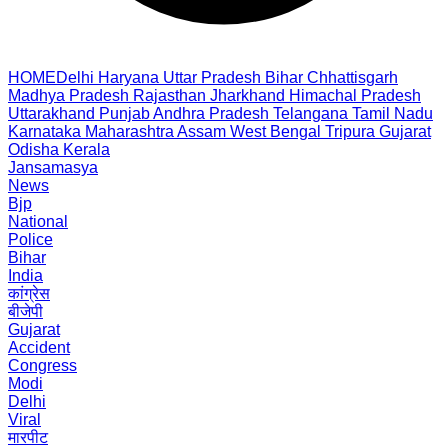
HOME
Delhi
Haryana
Uttar Pradesh
Bihar
Chhattisgarh
Madhya Pradesh
Rajasthan
Jharkhand
Himachal Pradesh
Uttarakhand
Punjab
Andhra Pradesh
Telangana
Tamil Nadu
Karnataka
Maharashtra
Assam
West Bengal
Tripura
Gujarat
Odisha
Kerala
Jansamasya
News
Bjp
National
Police
Bihar
India
कांग्रेस
बीजेपी
Gujarat
Accident
Congress
Modi
Delhi
Viral
मारपीट