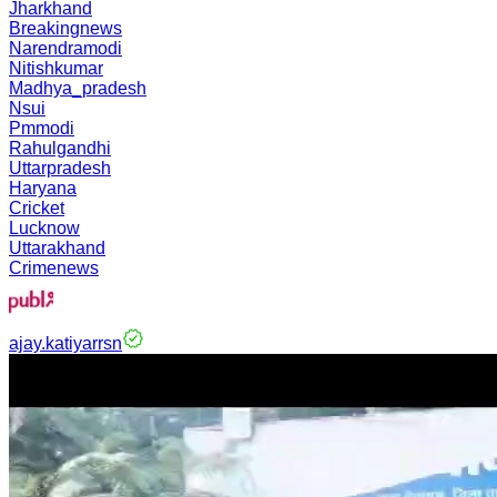
Jharkhand
Breakingnews
Narendramodi
Nitishkumar
Madhya_pradesh
Nsui
Pmmodi
Rahulgandhi
Uttarpradesh
Haryana
Cricket
Lucknow
Uttarakhand
Crimenews
ajay.katiyarrsn