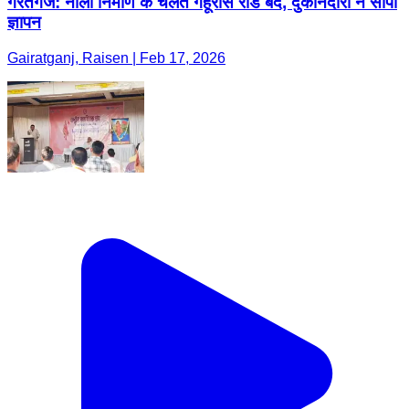
गैरतगंज: नाली निर्माण के चलते गेहूंरास रोड बंद, दुकानदारों ने सौंपा
ज्ञापन
Gairatganj, Raisen | Feb 17, 2026