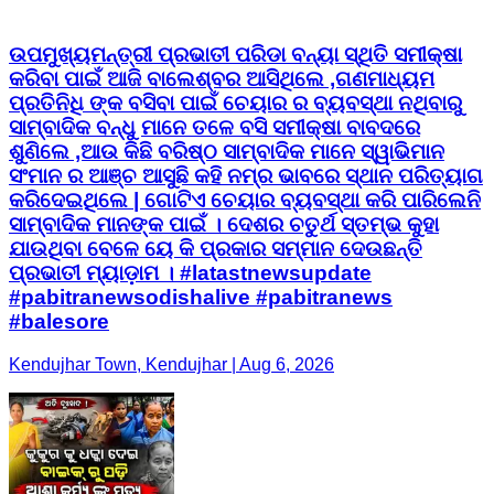
ଉପମୁଖ୍ୟମନ୍ତ୍ରୀ ପ୍ରଭାତୀ ପରିଡା ବନ୍ୟା ସ୍ଥିତି ସମୀକ୍ଷା
କରିବା ପାଇଁ ଆଜି ବାଲେଶ୍ବର ଆସିଥିଲେ ,ଗଣମାଧ୍ୟମ
ପ୍ରତିନିଧି ଙ୍କ ବସିବା ପାଇଁ ଚେୟାର ର ବ୍ୟବସ୍ଥା ନଥିବାରୁ
ସାମ୍ବାଦିକ ବନ୍ଧୁ ମାନେ ତଳେ ବସି ସମୀକ୍ଷା ବାବଦରେ
ଶୁଣିଲେ ,ଆଉ କିଛି ବରିଷ୍ଠ ସାମ୍ବାଦିକ ମାନେ ସ୍ୱାଭିମାନ
ସଂମାନ ର ଆଞ୍ଚ ଆସୁଛି କହି ନମ୍ର ଭାବରେ ସ୍ଥାନ ପରିତ୍ୟାଗ
କରିଦେଇଥିଲେ | ଗୋଟିଏ ଚେୟାର ବ୍ୟବସ୍ଥା କରି ପାରିଲେନି
ସାମ୍ବାଦିକ ମାନଙ୍କ ପାଇଁ । ଦେଶର ଚତୁର୍ଥ ସ୍ତମ୍ଭ କୁହା
ଯାଉଥିବା ବେଳେ ୟେ କି ପ୍ରକାର ସମ୍ମାନ ଦେଉଛନ୍ତି
ପ୍ରଭାତୀ ମ୍ୟାଡ଼ାମ । #latastnewsupdate
#pabitranewsodishalive #pabitranews
#balesore
Kendujhar Town, Kendujhar | Aug 6, 2026