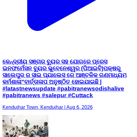
କେନ୍ଦ୍ରୀୟ ସଞ୍ଚାର ବ୍ୟୁର ସହ ଯୋଗରେ ପ୍ରେସ
ଇନଫର୍ମେସନ ବ୍ୟୁର ଭୁବେନେଶ୍ୱର (ପିଆଇବି)ପକ୍ଷରୁ
ସାଲେପୁର ର ସାଇ ପ୍ୟାଲେସ ରେ ଆଞ୍ଚଳିକ ଗଣମାଧ୍ୟମ
କର୍ମଶାଳା"ବାର୍ତ୍ତାଳାପ ଅନୁଷ୍ଠିତ ହୋଇଯାଇଛି |
#latastnewsupdate #pabitranewsodishalive
#pabitranews #salepur #Cuttack
Kendujhar Town, Kendujhar | Aug 6, 2026