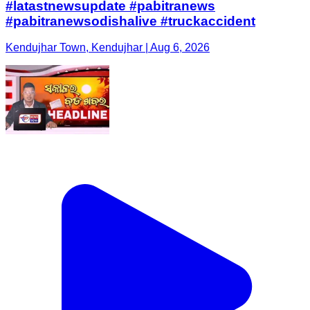
#latastnewsupdate #pabitranews
#pabitranewsodishalive #truckaccident
Kendujhar Town, Kendujhar | Aug 6, 2026