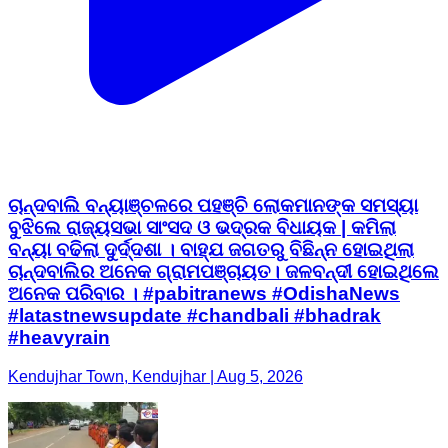
ଚାନ୍ଦବାଲି ବନ୍ୟାଞ୍ଚଳରେ ପହଞ୍ଚି ଲୋକମାନଙ୍କ ସମସ୍ୟା
ବୁଝିଲେ ରାଜ୍ୟସଭା ସାଂସଦ ଓ ଭଦ୍ରକ ବିଧାୟକ | କମିଲା
ବନ୍ୟା ବଢିଲା ଦୁର୍ଦ୍ଦଶା । ବାହ୍ଯ ଜଗତରୁ ବିଛିନ୍ନ ହୋଇଥିଲା
ଚାନ୍ଦବାଲିର ଅନେକ ଗ୍ରାମପଞ୍ଚାୟତ। ଜଳବନ୍ଦୀ ହୋଇଥିଲେ
ଅନେକ ପରିବାର । #pabitranews #OdishaNews
#latastnewsupdate #chandbali #bhadrak
#heavyrain
Kendujhar Town, Kendujhar | Aug 5, 2026