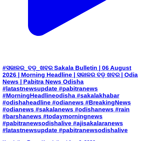
#ସକାଳର_ବଡ଼_ଖବର Sakala Bulletin | 06 August
2026 | Morning Headline | ସକାଳର ବଡ଼ ଖବର | Odia
News | Pabitra News Odisha
#latastnewsupdate #pabitranews
#MorningHeadlineodisha #sakalakhabar
#odishaheadline #odianews #BreakingNews
#odianews #sakalanews #odishanews #rain
#barshanews #todaymorningnews
#pabitranewsodishalive #ajisakalaranews
#latastnewsupdate #pabitranewsodishalive