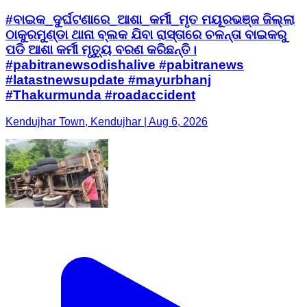
#ବାଇକ_ଦୁର୍ଘଟଣାରେ_ଆଶା_କର୍ମୀ_ମୃତ ମୟୂରଭଞ୍ଜ ଜିଲ୍ଲା
ଠାକୁରମୁଣ୍ଡା ଥାନା ବ୍ଲକ ଯିବା ରାସ୍ତାରେ ଚଳନ୍ତା ବାଇକରୁ
ପଡି ଆଶା କର୍ମୀ ମୃତ୍ୟୁ ବରଣ କରିଛନ୍ତି।
#pabitranewsodishalive #pabitranews
#latastnewsupdate #mayurbhanj
#Thakurmunda #roadaccident
Kendujhar Town, Kendujhar | Aug 6, 2026