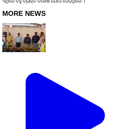
ଏଥିରେ ବହୁ ବ୍ୟକ୍ତି ବିଶେଷ ଯୋଗ ଦେଇଥିଲେ ।
MORE NEWS