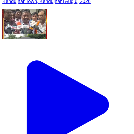
Kendujhar Town, Kendujhar | Aug 6, 2026