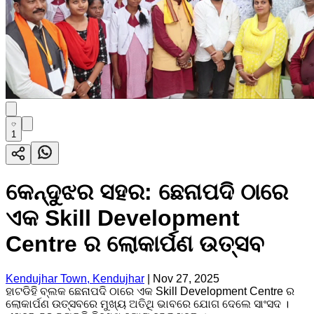
1
କେନ୍ଦୁଝର ସହର: ଛେନାପଦି ଠାରେ
ଏକ Skill Development
Centre ର ଲୋକାର୍ପଣ ଉତ୍ସବ
Kendujhar Town, Kendujhar
|
Nov 27, 2025
ହାଟଡିହି ବ୍ଲକ ଛେନାପଦି ଠାରେ ଏକ Skill Development Centre ର
ଲୋକାର୍ପଣ ଉତ୍ସବରେ ମୁଖ୍ୟ ଅତିଥି ଭାବରେ ଯୋଗ ଦେଲେ ସାଂସଦ ।