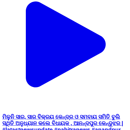
ମିଳୁନି ସାର, ସାର ବିକ୍ରୟ କେନ୍ଦ୍ର ଓ ସମବାୟ ସମିତି ବୁଲି
ସ୍ଥିତି ଅନୁଧ୍ୟାନ କଲେ ବିଧାୟକ , ଆନନ୍ଦପୁର କେନ୍ଦୁଝର |
#latastnewsupdate #pabitranews #anandpur