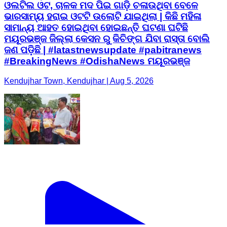
ଓଲଟିଲ ଓଟ, ଚାଳକ ମଦ ପିଇ ଗାଡ଼ି ଚଳାଉଥିବା ବେଳେ
ଭାରସାମ୍ୟ ହରାଇ ଓଟଟି ଉଲୋଟି ଯାଇଥିଲା | କିଛି ମହିଳା
ସାମାନ୍ୟ ଆହତ ହୋଇଥିବା ହୋଇଛନ୍ତି ଘଟଣା ଘଟିଛି
ମୟୂରଭଞ୍ଜ ଜିଲ୍ଲା କେସନ ରୁ କିଚିଙ୍ଗ ଯିବା ରାସ୍ତା ବୋଲି
ଜଣ ପଡ଼ିଛି | #latastnewsupdate #pabitranews
#BreakingNews #OdishaNews ମୟୂରଭଞ୍ଜ
Kendujhar Town, Kendujhar | Aug 5, 2026