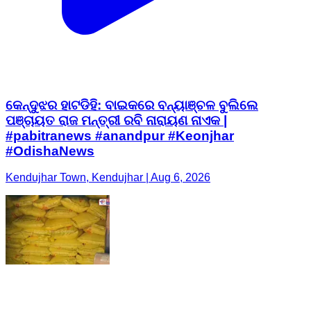
କେନ୍ଦୁଝର ହାଟଡିହି: ବାଇକରେ ବନ୍ୟାଞ୍ଚଳ ବୁଲିଲେ
ପଞ୍ଚାୟତ ରାଜ ମନ୍ତ୍ରୀ ରବି ନାରାୟଣ ନାଏକ |
#pabitranews #anandpur #Keonjhar
#OdishaNews
Kendujhar Town, Kendujhar | Aug 6, 2026