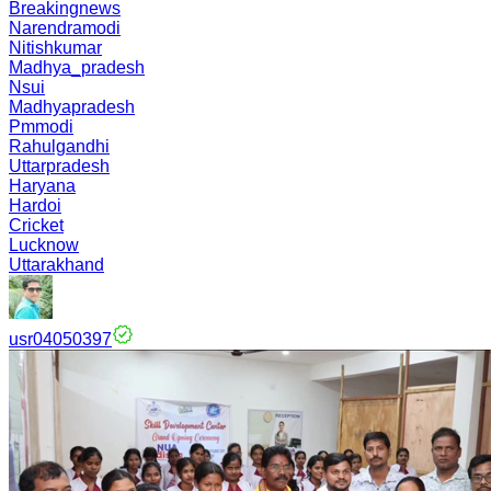
Breakingnews
Narendramodi
Nitishkumar
Madhya_pradesh
Nsui
Madhyapradesh
Pmmodi
Rahulgandhi
Uttarpradesh
Haryana
Hardoi
Cricket
Lucknow
Uttarakhand
usr04050397