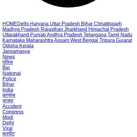
HOME
Delhi
Haryana
Uttar Pradesh
Bihar
Chhattisgarh
Madhya Pradesh
Rajasthan
Jharkhand
Himachal Pradesh
Uttarakhand
Punjab
Andhra Pradesh
Telangana
Tamil Nadu
Karnataka
Maharashtra
Assam
West Bengal
Tripura
Gujarat
Odisha
Kerala
Jansamasya
News
पुलिस
Bjp
National
Police
Bihar
India
कांग्रेस
भाजपा
Accident
Congress
Modi
Delhi
Viral
मारपीट