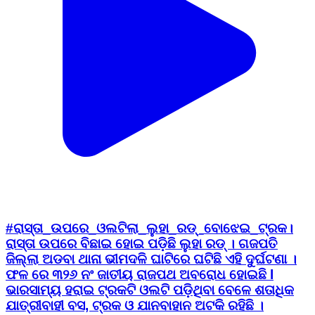
#ରାସ୍ତା_ଉପରେ_ଓଲଟିଲା_ଲୁହା_ରଡ୍_ବୋଝେଇ_ଟ୍ରକ।
ରାସ୍ତା ଉପରେ ବିଛାଇ ହୋଇ ପଡ଼ିଛି ଲୁହା ରଡ୍ । ଗଜପତି
ଜିଲ୍ଲା ଅଡବା ଥାନା ଭୀମଦଳି ଘାଟିରେ ଘଟିଛି ଏହି ଦୁର୍ଘଟଣା ।
ଫଳ ରେ ୩୨୬ ନଂ ଜାତୀୟ ରାଜପଥ ଅବରୋଧ ହୋଇଛି l
ଭାରସାମ୍ୟ ହରାଇ ଟ୍ରକଟି ଓଲଟି ପଡ଼ିଥିବା ବେଳେ ଶତାଧିକ
ଯାତ୍ରୀବାହୀ ବସ, ଟ୍ରକ ଓ ଯାନବାହାନ ଅଟକି ରହିଛି ।