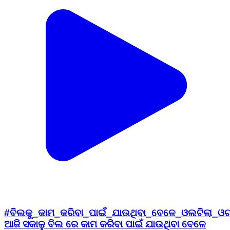
#ବିଲକୁ_କାମ_କରିବା_ପାଇଁ_ଯାଉଥିବା_ବେଳେ_ଓଲଟିଲା_ଓ
ଆଜି ସକାଳୁ ବିଲ ରେ କାମ କରିବା ପାଇଁ ଯାଉଥିବା ବେଳେ