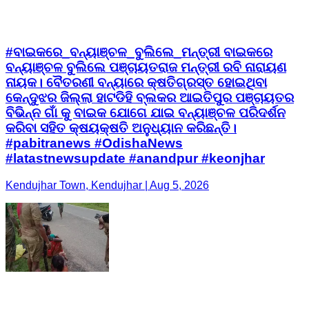
#ବାଇକରେ_ବନ୍ୟାଞ୍ଚଳ_ବୁଲିଲେ_ମନ୍ତ୍ରୀ ବାଇକରେ
ବନ୍ୟାଞ୍ଚଳ ବୁଲିଲେ ପଞ୍ଚାୟତରାଜ ମନ୍ତ୍ରୀ ରବି ନାରାୟଣ
ନାୟକ। ବୈତରଣୀ ବନ୍ୟାରେ କ୍ଷତିଗ୍ରସ୍ତ ହୋଇଥିବା
କେନ୍ଦୁଝର ଜିଲ୍ଲା ହାଟଡିହି ବ୍ଲକର ଆଇତିପୁର ପଞ୍ଚାୟତର
ବିଭିନ୍ନ ଗାଁ କୁ ବାଇକ ଯୋଗେ ଯାଇ ବନ୍ୟାଞ୍ଚଳ ପରିଦର୍ଶନ
କରିବା ସହିତ କ୍ଷୟକ୍ଷତି ଅନୁଧ୍ୟାନ କରିଛନ୍ତି।
#pabitranews #OdishaNews
#latastnewsupdate #anandpur #keonjhar
Kendujhar Town, Kendujhar | Aug 5, 2026