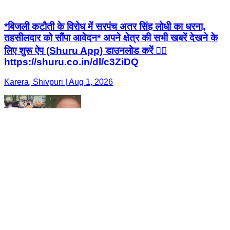
*बिजली कटौती के विरोध में सरपंच अतर सिंह लोधी का धरना,
तहसीलदार को सौंपा आवेदन* अपने क्षेत्र की सभी खबरें देखने के
लिए शुरू ऐप (Shuru App) डाउनलोड करें 👇🏻
https://shuru.co.in/dl/c3ZiDQ
Karera, Shivpuri | Aug 1, 2026