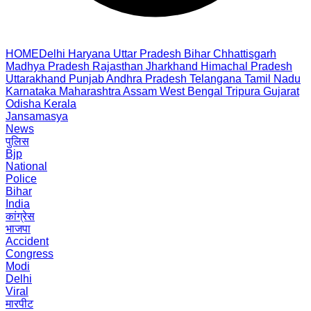
HOME
Delhi
Haryana
Uttar Pradesh
Bihar
Chhattisgarh
Madhya Pradesh
Rajasthan
Jharkhand
Himachal Pradesh
Uttarakhand
Punjab
Andhra Pradesh
Telangana
Tamil Nadu
Karnataka
Maharashtra
Assam
West Bengal
Tripura
Gujarat
Odisha
Kerala
Jansamasya
News
पुलिस
Bjp
National
Police
Bihar
India
कांग्रेस
भाजपा
Accident
Congress
Modi
Delhi
Viral
मारपीट