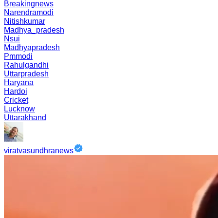
Breakingnews
Narendramodi
Nitishkumar
Madhya_pradesh
Nsui
Madhyapradesh
Pmmodi
Rahulgandhi
Uttarpradesh
Haryana
Hardoi
Cricket
Lucknow
Uttarakhand
viratvasundhranews