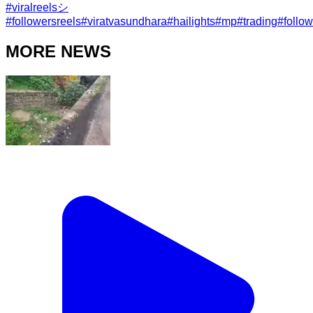
#
viralreelsシ
#
followersreels
#
viratvasundhara
#
hailights
#
mp
#
trading
#
follo
MORE NEWS