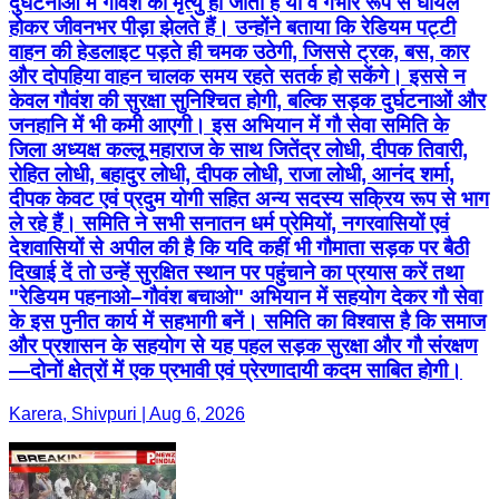
दुर्घटनाओं में गौवंश की मृत्यु हो जाती है या वे गंभीर रूप से घायल
होकर जीवनभर पीड़ा झेलते हैं। उन्होंने बताया कि रेडियम पट्टी
वाहन की हेडलाइट पड़ते ही चमक उठेगी, जिससे ट्रक, बस, कार
और दोपहिया वाहन चालक समय रहते सतर्क हो सकेंगे। इससे न
केवल गौवंश की सुरक्षा सुनिश्चित होगी, बल्कि सड़क दुर्घटनाओं और
जनहानि में भी कमी आएगी। इस अभियान में गौ सेवा समिति के
जिला अध्यक्ष कल्लू महाराज के साथ जितेंद्र लोधी, दीपक तिवारी,
रोहित लोधी, बहादुर लोधी, दीपक लोधी, राजा लोधी, आनंद शर्मा,
दीपक केवट एवं प्रदुम योगी सहित अन्य सदस्य सक्रिय रूप से भाग
ले रहे हैं। समिति ने सभी सनातन धर्म प्रेमियों, नगरवासियों एवं
देशवासियों से अपील की है कि यदि कहीं भी गौमाता सड़क पर बैठी
दिखाई दें तो उन्हें सुरक्षित स्थान पर पहुंचाने का प्रयास करें तथा
"रेडियम पहनाओ–गौवंश बचाओ" अभियान में सहयोग देकर गौ सेवा
के इस पुनीत कार्य में सहभागी बनें। समिति का विश्वास है कि समाज
और प्रशासन के सहयोग से यह पहल सड़क सुरक्षा और गौ संरक्षण
—दोनों क्षेत्रों में एक प्रभावी एवं प्रेरणादायी कदम साबित होगी।
Karera, Shivpuri | Aug 6, 2026