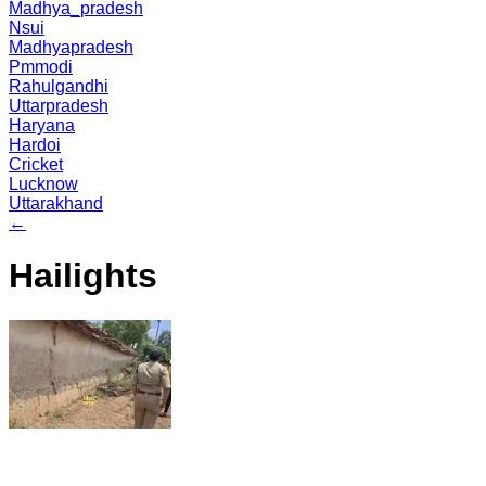
Madhya_pradesh
Nsui
Madhyapradesh
Pmmodi
Rahulgandhi
Uttarpradesh
Haryana
Hardoi
Cricket
Lucknow
Uttarakhand
←
Hailights