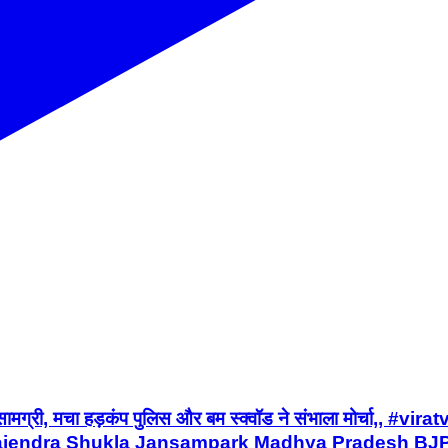
क सामग्री, मचा हड़कंप पुलिस और बम स्क्वॉड ने संभाला मोर्चा
Rajendra Shukla Jansampark Madhya Pradesh BJP