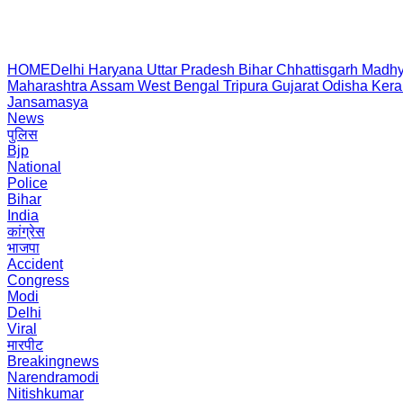
HOME
Delhi
Haryana
Uttar Pradesh
Bihar
Chhattisgarh
Madhy
Maharashtra
Assam
West Bengal
Tripura
Gujarat
Odisha
Kera
Jansamasya
News
पुलिस
Bjp
National
Police
Bihar
India
कांग्रेस
भाजपा
Accident
Congress
Modi
Delhi
Viral
मारपीट
Breakingnews
Narendramodi
Nitishkumar