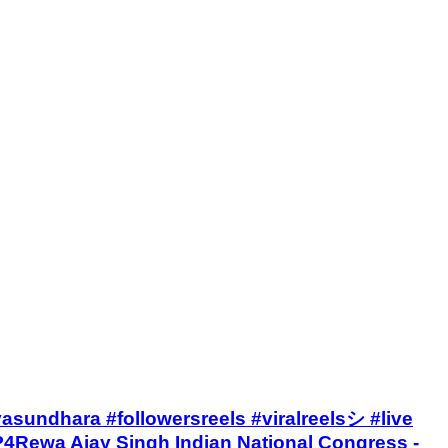
,, #viratvasundhara #followersreels #viralreelsシ #live
4Rewa Ajay Singh Indian National Congress -