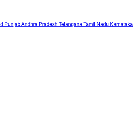
nd
Punjab
Andhra Pradesh
Telangana
Tamil Nadu
Karnataka