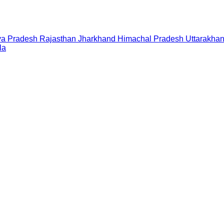
a Pradesh
Rajasthan
Jharkhand
Himachal Pradesh
Uttarakha
la