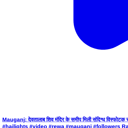
Mauganj: देवतालाब शिव मंदिर के समीप मिली संदिग्ध विस्फोट
#hailights #video #rewa #mauganj #followers 