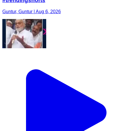
#trendingshorts
Guntur, Guntur | Aug 6, 2026