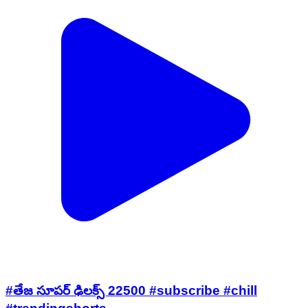
#తేజ సూపర్ ఢిలక్స్ 22500 #subscribe #chill