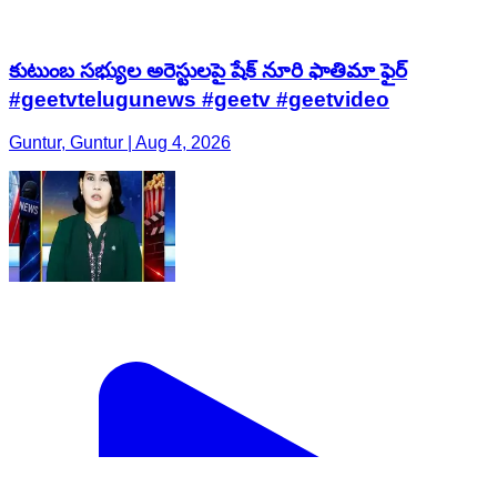
కుటుంబ సభ్యుల అరెస్టులపై షేక్ నూరి ఫాతిమా ఫైర్
#geetvtelugunews #geetv #geetvideo
Guntur, Guntur | Aug 4, 2026