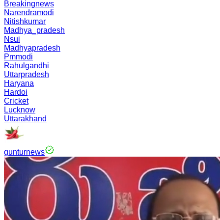
Breakingnews
Narendramodi
Nitishkumar
Madhya_pradesh
Nsui
Madhyapradesh
Pmmodi
Rahulgandhi
Uttarpradesh
Haryana
Hardoi
Cricket
Lucknow
Uttarakhand
gunturnews