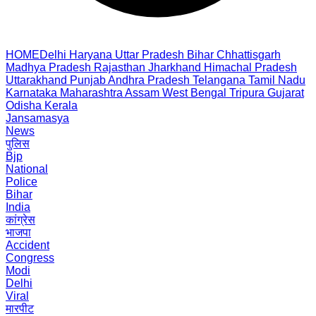
HOME
Delhi
Haryana
Uttar Pradesh
Bihar
Chhattisgarh
Madhya Pradesh
Rajasthan
Jharkhand
Himachal Pradesh
Uttarakhand
Punjab
Andhra Pradesh
Telangana
Tamil Nadu
Karnataka
Maharashtra
Assam
West Bengal
Tripura
Gujarat
Odisha
Kerala
Jansamasya
News
पुलिस
Bjp
National
Police
Bihar
India
कांग्रेस
भाजपा
Accident
Congress
Modi
Delhi
Viral
मारपीट