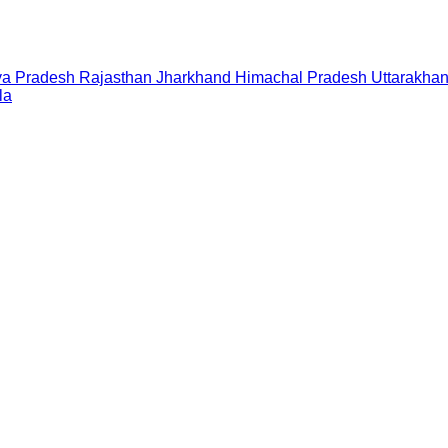
a Pradesh
Rajasthan
Jharkhand
Himachal Pradesh
Uttarakha
la