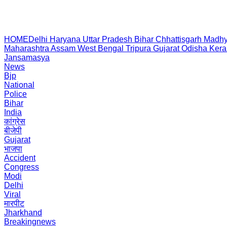
HOME
Delhi
Haryana
Uttar Pradesh
Bihar
Chhattisgarh
Madhy
Maharashtra
Assam
West Bengal
Tripura
Gujarat
Odisha
Kera
Jansamasya
News
Bjp
National
Police
Bihar
India
कांग्रेस
बीजेपी
Gujarat
भाजपा
Accident
Congress
Modi
Delhi
Viral
मारपीट
Jharkhand
Breakingnews