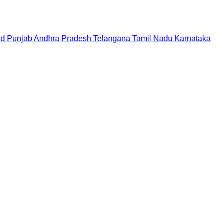
nd
Punjab
Andhra Pradesh
Telangana
Tamil Nadu
Karnataka