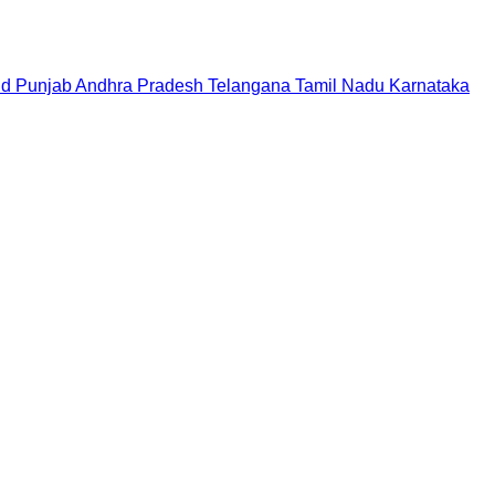
nd
Punjab
Andhra Pradesh
Telangana
Tamil Nadu
Karnataka