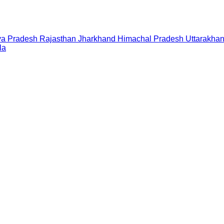
a Pradesh
Rajasthan
Jharkhand
Himachal Pradesh
Uttarakha
la