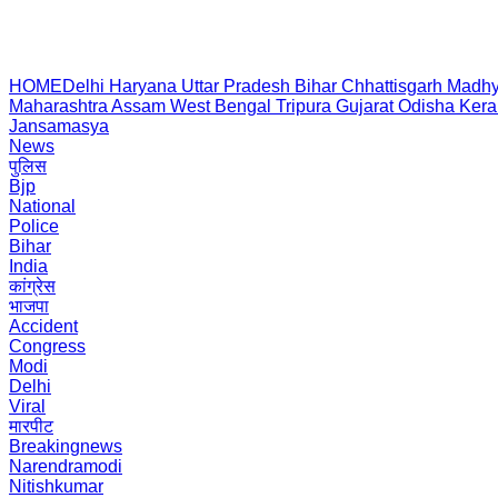
HOME
Delhi
Haryana
Uttar Pradesh
Bihar
Chhattisgarh
Madhy
Maharashtra
Assam
West Bengal
Tripura
Gujarat
Odisha
Kera
Jansamasya
News
पुलिस
Bjp
National
Police
Bihar
India
कांग्रेस
भाजपा
Accident
Congress
Modi
Delhi
Viral
मारपीट
Breakingnews
Narendramodi
Nitishkumar