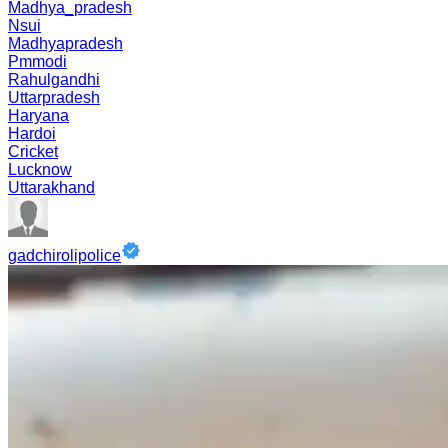
Madhya_pradesh
Nsui
Madhyapradesh
Pmmodi
Rahulgandhi
Uttarpradesh
Haryana
Hardoi
Cricket
Lucknow
Uttarakhand
gadchirolipolice