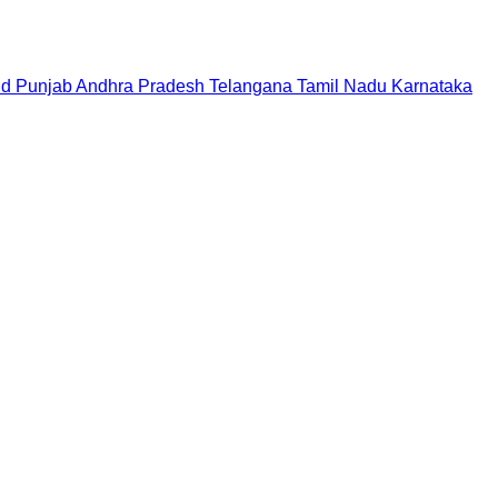
nd
Punjab
Andhra Pradesh
Telangana
Tamil Nadu
Karnataka