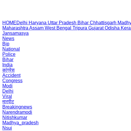
HOME
Delhi
Haryana
Uttar Pradesh
Bihar
Chhattisgarh
Madhy
Maharashtra
Assam
West Bengal
Tripura
Gujarat
Odisha
Kera
Jansamasya
News
Bjp
National
Police
Bihar
India
कांग्रेस
Accident
Congress
Modi
Delhi
Viral
मारपीट
Breakingnews
Narendramodi
Nitishkumar
Madhya_pradesh
Nsui