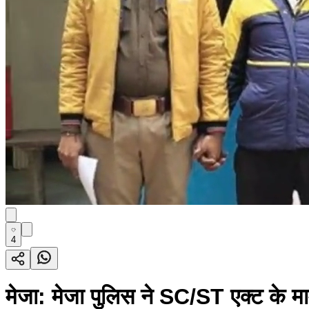
4
मेजा: मेजा पुलिस ने SC/ST एक्ट के माम