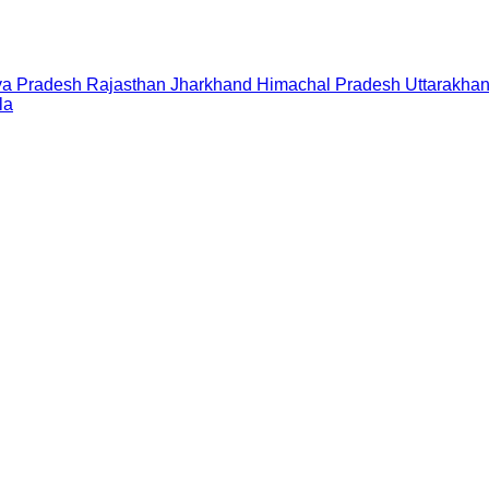
a Pradesh
Rajasthan
Jharkhand
Himachal Pradesh
Uttarakha
la