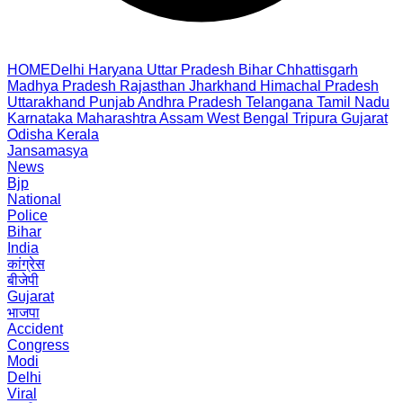
HOME
Delhi
Haryana
Uttar Pradesh
Bihar
Chhattisgarh
Madhya Pradesh
Rajasthan
Jharkhand
Himachal Pradesh
Uttarakhand
Punjab
Andhra Pradesh
Telangana
Tamil Nadu
Karnataka
Maharashtra
Assam
West Bengal
Tripura
Gujarat
Odisha
Kerala
Jansamasya
News
Bjp
National
Police
Bihar
India
कांग्रेस
बीजेपी
Gujarat
भाजपा
Accident
Congress
Modi
Delhi
Viral