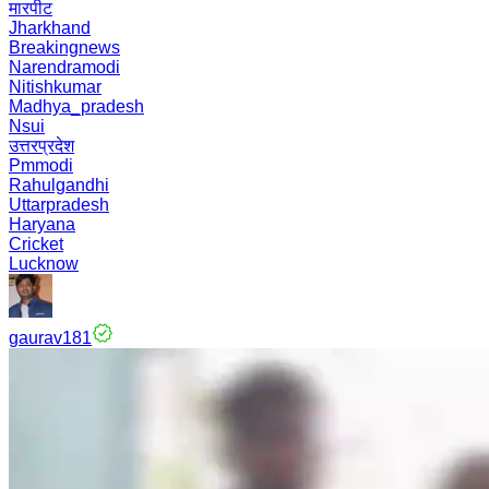
मारपीट
Jharkhand
Breakingnews
Narendramodi
Nitishkumar
Madhya_pradesh
Nsui
उत्तरप्रदेश
Pmmodi
Rahulgandhi
Uttarpradesh
Haryana
Cricket
Lucknow
gaurav181