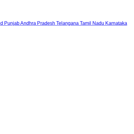
nd
Punjab
Andhra Pradesh
Telangana
Tamil Nadu
Karnataka