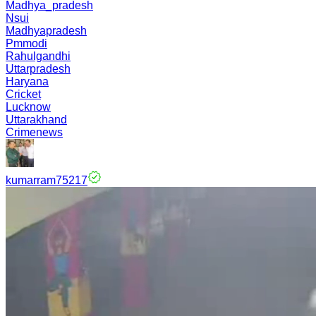
Madhya_pradesh
Nsui
Madhyapradesh
Pmmodi
Rahulgandhi
Uttarpradesh
Haryana
Cricket
Lucknow
Uttarakhand
Crimenews
kumarram75217