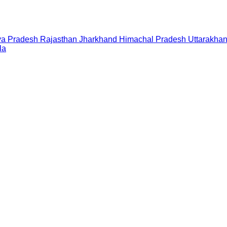
a Pradesh
Rajasthan
Jharkhand
Himachal Pradesh
Uttarakha
la