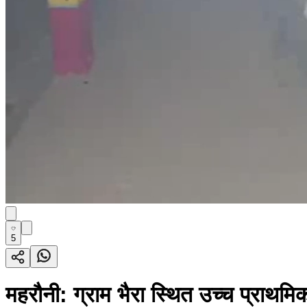
5
महरौनी: ग्राम भैरा स्थित उच्च प्राथमिक