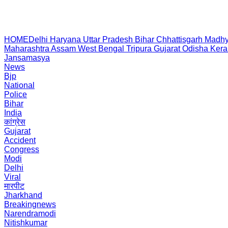
HOME
Delhi
Haryana
Uttar Pradesh
Bihar
Chhattisgarh
Madhy
Maharashtra
Assam
West Bengal
Tripura
Gujarat
Odisha
Kera
Jansamasya
News
Bjp
National
Police
Bihar
India
कांग्रेस
Gujarat
Accident
Congress
Modi
Delhi
Viral
मारपीट
Jharkhand
Breakingnews
Narendramodi
Nitishkumar