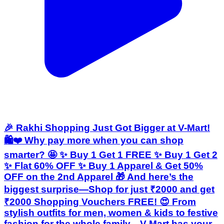
🎉 Rakhi Shopping Just Got Bigger at V-Mart!
🛍️❤️ Why pay more when you can shop
smarter? 🤩 ✨ Buy 1 Get 1 FREE ✨ Buy 1 Get 2
✨ Flat 60% OFF ✨ Buy 1 Apparel & Get 50%
OFF on the 2nd Apparel 🎁 And here’s the
biggest surprise—Shop for just ₹2000 and get
₹2000 Shopping Vouchers FREE! 😍 From
stylish outfits for men, women & kids to festive
fashion for the whole family—V-Mart has your