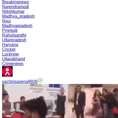
Breakingnews
Narendramodi
Nitishkumar
Madhya_pradesh
Nsui
Madhyapradesh
Pmmodi
Rahulgandhi
Uttarpradesh
Haryana
Cricket
Lucknow
Uttarakhand
Crimenews
sachinsaxena9926