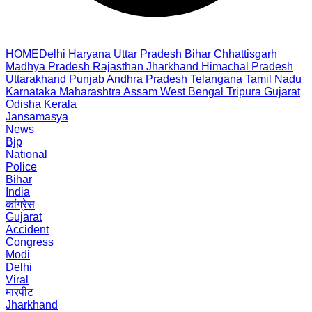
HOME
Delhi
Haryana
Uttar Pradesh
Bihar
Chhattisgarh
Madhya Pradesh
Rajasthan
Jharkhand
Himachal Pradesh
Uttarakhand
Punjab
Andhra Pradesh
Telangana
Tamil Nadu
Karnataka
Maharashtra
Assam
West Bengal
Tripura
Gujarat
Odisha
Kerala
Jansamasya
News
Bjp
National
Police
Bihar
India
कांग्रेस
Gujarat
Accident
Congress
Modi
Delhi
Viral
मारपीट
Jharkhand