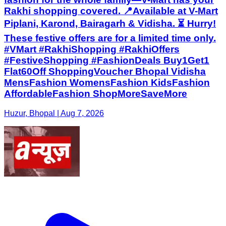
Rakhi shopping covered. 📍Available at V-Mart
Piplani, Karond, Bairagarh & Vidisha. ⏳ Hurry!
These festive offers are for a limited time only.
#VMart #RakhiShopping #RakhiOffers
#FestiveShopping #FashionDeals Buy1Get1
Flat60Off ShoppingVoucher Bhopal Vidisha
MensFashion WomensFashion KidsFashion
AffordableFashion ShopMoreSaveMore
Huzur, Bhopal | Aug 7, 2026