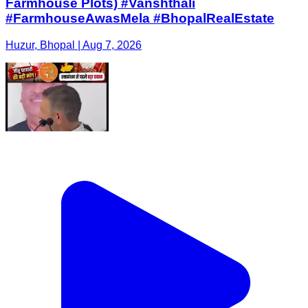
Farmhouse Plots) #Vanshthali
#FarmhouseAwasMela #BhopalRealEstate
Huzur, Bhopal | Aug 7, 2026