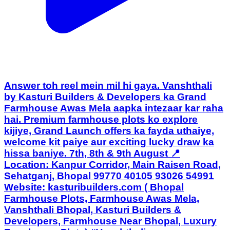
Answer toh reel mein mil hi gaya. Vanshthali
by Kasturi Builders & Developers ka Grand
Farmhouse Awas Mela aapka intezaar kar raha
hai. Premium farmhouse plots ko explore
kijiye, Grand Launch offers ka fayda uthaiye,
welcome kit paiye aur exciting lucky draw ka
hissa baniye. 7th, 8th & 9th August 📍
Location: Kanpur Corridor, Main Raisen Road,
Sehatganj, Bhopal 99770 40105 93026 54991
Website: kasturibuilders.com ( Bhopal
Farmhouse Plots, Farmhouse Awas Mela,
Vanshthali Bhopal, Kasturi Builders &
Developers, Farmhouse Near Bhopal, Luxury