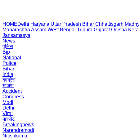
HOME
Delhi
Haryana
Uttar Pradesh
Bihar
Chhattisgarh
Madhy
Maharashtra
Assam
West Bengal
Tripura
Gujarat
Odisha
Kera
Jansamasya
News
पुलिस
Bjp
National
Police
Bihar
India
कांग्रेस
भाजपा
Accident
Congress
Modi
Delhi
Viral
मारपीट
Breakingnews
Narendramodi
Nitishkumar