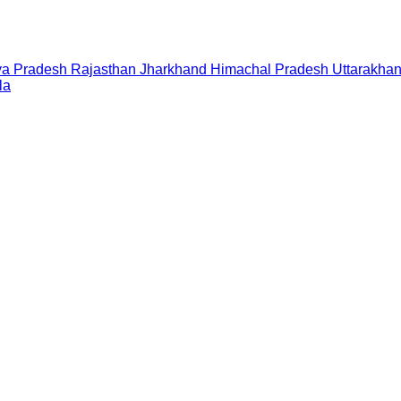
a Pradesh
Rajasthan
Jharkhand
Himachal Pradesh
Uttarakha
la