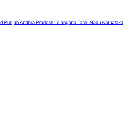
nd
Punjab
Andhra Pradesh
Telangana
Tamil Nadu
Karnataka