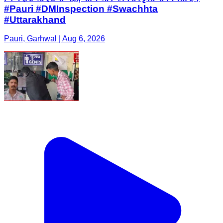
#Pauri #DMInspection #Swachhta
#Uttarakhand
Pauri, Garhwal | Aug 6, 2026