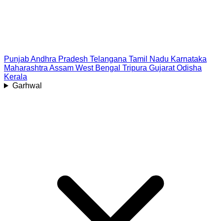
Punjab
Andhra Pradesh
Telangana
Tamil Nadu
Karnataka
Maharashtra
Assam
West Bengal
Tripura
Gujarat
Odisha
Kerala
Garhwal