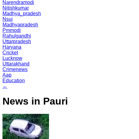
Narendramodi
Nitishkumar
Madhya_pradesh
Nsui
Madhyapradesh
Pmmodi
Rahulgandhi
Uttarpradesh
Haryana
Cricket
Lucknow
Uttarakhand
Crimenews
Aap
Education
←
News in Pauri