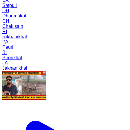
SA
Satpuli
DH
Dhoomakot
CH
Chakisain
RI
Rikhanikhal
PA
Pauri
BI
Bironkhal
JA
Jakhanikhal