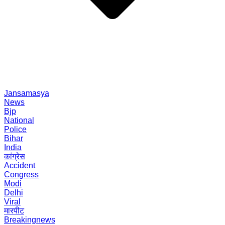
Jansamasya
News
Bjp
National
Police
Bihar
India
कांग्रेस
Accident
Congress
Modi
Delhi
Viral
मारपीट
Breakingnews