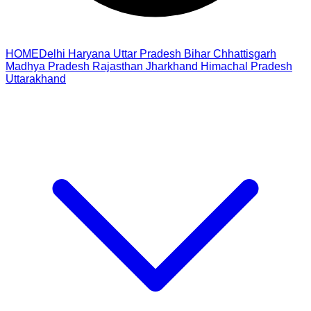
HOME
Delhi
Haryana
Uttar Pradesh
Bihar
Chhattisgarh
Madhya Pradesh
Rajasthan
Jharkhand
Himachal Pradesh
Uttarakhand