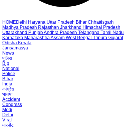
HOME
Delhi
Haryana
Uttar Pradesh
Bihar
Chhattisgarh
Madhya Pradesh
Rajasthan
Jharkhand
Himachal Pradesh
Uttarakhand
Punjab
Andhra Pradesh
Telangana
Tamil Nadu
Karnataka
Maharashtra
Assam
West Bengal
Tripura
Gujarat
Odisha
Kerala
Jansamasya
News
पुलिस
Bjp
National
Police
Bihar
India
कांग्रेस
भाजपा
Accident
Congress
Modi
Delhi
Viral
मारपीट