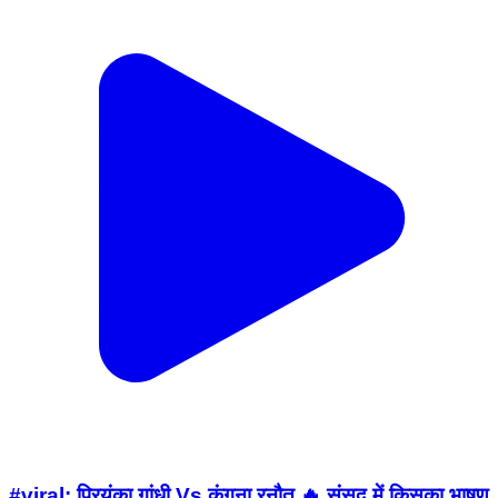
#viral: प्रियंका गांधी Vs कंगना रनौत 🔥 संसद में किसका भाषण