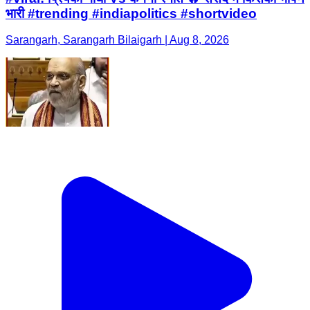
भारी #trending #indiapolitics #shortvideo
Sarangarh, Sarangarh Bilaigarh | Aug 8, 2026