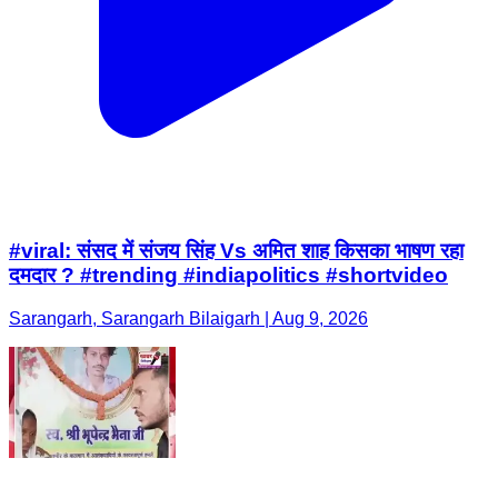
#viral: संसद में संजय सिंह Vs अमित शाह किसका भाषण रहा
दमदार ? #trending #indiapolitics #shortvideo
Sarangarh, Sarangarh Bilaigarh | Aug 9, 2026