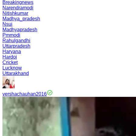
Breakingnews
Narendramodi
Nitishkumar
Madhya_pradesh
Nsui
Madhyapradesh
Pmmodi
Rahulgandhi
Uttarpradesh
Haryana
Hardoi
Cricket
Lucknow
Uttarakhand
vershachauhan2016