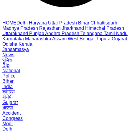
HOME
Delhi
Haryana
Uttar Pradesh
Bihar
Chhattisgarh
Madhya Pradesh
Rajasthan
Jharkhand
Himachal Pradesh
Uttarakhand
Punjab
Andhra Pradesh
Telangana
Tamil Nadu
Karnataka
Maharashtra
Assam
West Bengal
Tripura
Gujarat
Odisha
Kerala
Jansamasya
News
पुलिस
Bjp
National
Police
Bihar
India
कांग्रेस
बीजेपी
Gujarat
भाजपा
Accident
Congress
Modi
Delhi