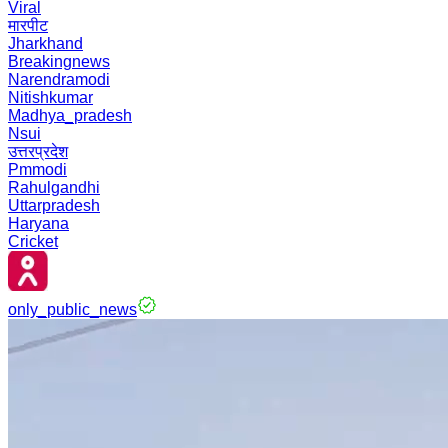
Viral
मारपीट
Jharkhand
Breakingnews
Narendramodi
Nitishkumar
Madhya_pradesh
Nsui
उत्तरप्रदेश
Pmmodi
Rahulgandhi
Uttarpradesh
Haryana
Cricket
only_public_news