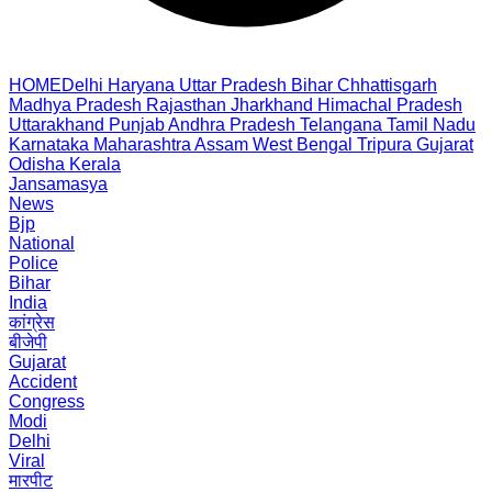
HOME
Delhi
Haryana
Uttar Pradesh
Bihar
Chhattisgarh
Madhya Pradesh
Rajasthan
Jharkhand
Himachal Pradesh
Uttarakhand
Punjab
Andhra Pradesh
Telangana
Tamil Nadu
Karnataka
Maharashtra
Assam
West Bengal
Tripura
Gujarat
Odisha
Kerala
Jansamasya
News
Bjp
National
Police
Bihar
India
कांग्रेस
बीजेपी
Gujarat
Accident
Congress
Modi
Delhi
Viral
मारपीट