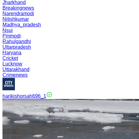
Jharkhand
Breakingnews
Narendramodi
Nitishkumar
Madhya_pradesh
Nsui
Pmmodi
Rahulgandhi
Uttarpradesh
Haryana
Cricket
Lucknow
Uttarakhand
Crimenews
harikishorsah696_1