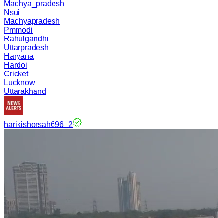
Madhya_pradesh
Nsui
Madhyapradesh
Pmmodi
Rahulgandhi
Uttarpradesh
Haryana
Hardoi
Cricket
Lucknow
Uttarakhand
harikishorsah696_2