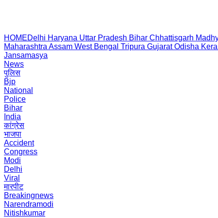
HOME
Delhi
Haryana
Uttar Pradesh
Bihar
Chhattisgarh
Madhy
Maharashtra
Assam
West Bengal
Tripura
Gujarat
Odisha
Kera
Jansamasya
News
पुलिस
Bjp
National
Police
Bihar
India
कांग्रेस
भाजपा
Accident
Congress
Modi
Delhi
Viral
मारपीट
Breakingnews
Narendramodi
Nitishkumar