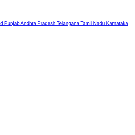
nd
Punjab
Andhra Pradesh
Telangana
Tamil Nadu
Karnataka