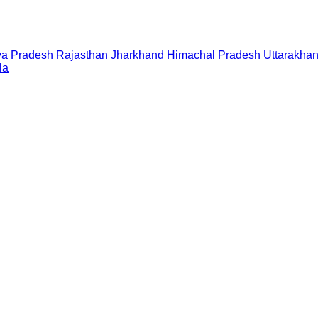
a Pradesh
Rajasthan
Jharkhand
Himachal Pradesh
Uttarakha
la