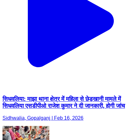
सिधवलिया: माझा थाना क्षेत्र में महिला से छेड़खानी मामले में
सिधवलिया एसडीपीओ राजेश कुमार ने दी जानकारी, होगी जांच
Sidhwalia, Gopalganj | Feb 16, 2026