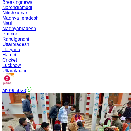
Breakingnews
Narendramodi
Nitishkumar
Madhya_pradesh
Nsui
Madhyapradesh
Pmmodi
Rahulgandhi
Uttarpradesh
Haryana
Hardoi
Cricket
Lucknow
Uttarakhand
ap3965028