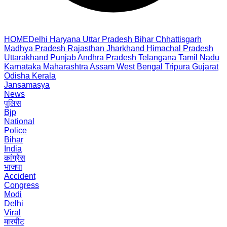
HOME
Delhi
Haryana
Uttar Pradesh
Bihar
Chhattisgarh
Madhya Pradesh
Rajasthan
Jharkhand
Himachal Pradesh
Uttarakhand
Punjab
Andhra Pradesh
Telangana
Tamil Nadu
Karnataka
Maharashtra
Assam
West Bengal
Tripura
Gujarat
Odisha
Kerala
Jansamasya
News
पुलिस
Bjp
National
Police
Bihar
India
कांग्रेस
भाजपा
Accident
Congress
Modi
Delhi
Viral
मारपीट