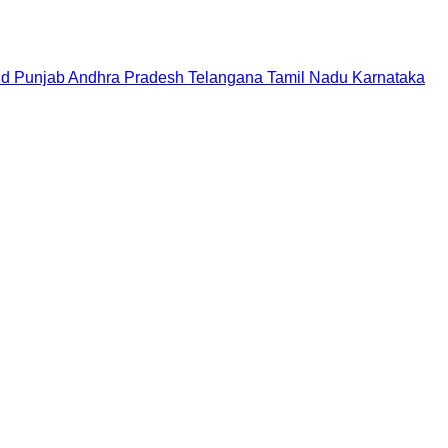
nd
Punjab
Andhra Pradesh
Telangana
Tamil Nadu
Karnataka