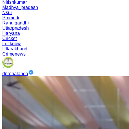
Nitishkumar
Madhya_pradesh
Nsui
Pmmodi
Rahulgandhi
Uttarpradesh
Haryana
Cricket
Lucknow
Uttarakhand
Crimenews
dpronalanda