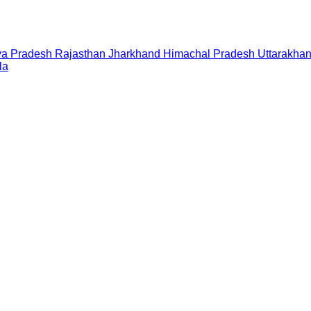
a Pradesh
Rajasthan
Jharkhand
Himachal Pradesh
Uttarakha
la