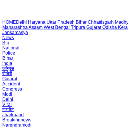
HOME
Delhi
Haryana
Uttar Pradesh
Bihar
Chhattisgarh
Madhy
Maharashtra
Assam
West Bengal
Tripura
Gujarat
Odisha
Kera
Jansamasya
News
Bjp
National
Police
Bihar
India
कांग्रेस
बीजेपी
Gujarat
Accident
Congress
Modi
Delhi
Viral
मारपीट
Jharkhand
Breakingnews
Narendramodi