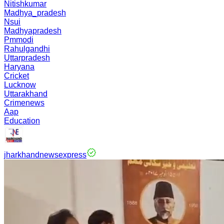
Nitishkumar
Madhya_pradesh
Nsui
Madhyapradesh
Pmmodi
Rahulgandhi
Uttarpradesh
Haryana
Cricket
Lucknow
Uttarakhand
Crimenews
Aap
Education
jharkhandnewsexpress