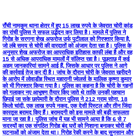
राँची नामकुम थाना क्षेत्र में हुए 15 लाख रुपये के जेवरात चोरी कांड
का रांची पुलिस ने सफल उद्भेदन कर लिया है। मामले में पुलिस ने
गिरोह के सरगना शेख अफरोज उर्फ पुटीलाल को गिरफ्तार किया है,
जो लंबे समय से चोरी की वारदातों को अंजाम देता रहा है। पुलिस के
अनुसार शेख अफरोज का आपराधिक इतिहास काफी लंबा है और वह
15 से अधिक आपराधिक मामलों में संलिप्त रहा है। पूछताछ में कई
अहम जानकारियां सामने आई हैं, जिसके आधार पर पुलिस ने आगे
की कार्रवाई तेज कर दी है। जांच के दौरान चोरी के जेवरात खरीदने
के आरोप में लोवाडीह स्थित महारानी ज्वेलर्स के मालिक कृष्णा कुमार
को भी गिरफ्तार किया गया है। पुलिस का कहना है कि चोरी के गहनों
को गलाकर नए आभूषण तैयार किए जाते थे ताकि उनकी पहचान
छिपाई जा सके छापेमारी के दौरान पुलिस ने 212 ग्राम सोना, 18
किलो चांदी, एक लाख रुपये नकद, एक देसी पिस्टल और तीन जिंदा
कारतूस बरामद किए हैं। बरामदगी को इस मामले की बड़ी सफलता
माना जा रहा है। पुलिस जांच में यह भी सामने आया है कि 6 से 7
सदस्यों का एक संगठित गिरोह बंद घरों को निशाना बनाकर चोरी की
घटनाओं को अंजाम देता था। गिरोह रेकी करने के बाद सुनसान और