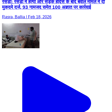
रसड़ा: रसड़ा में हत्या और सड़क हादसे के बाद बवाल मामले में दो
मुकदमे दर्ज, 93 नामजद समेत 100 अज्ञात पर कार्रवाई
Rasra, Ballia | Feb 18, 2026