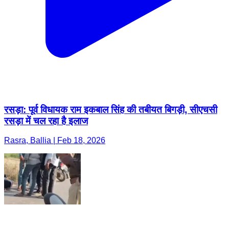
रसड़ा: पूर्व विधायक राम इकबाल सिंह की तबीयत बिगड़ी, सीएचसी
रसड़ा में चल रहा है इलाज
Rasra, Ballia | Feb 18, 2026