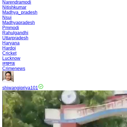
Narendramodi
Nitishkumar
Madhya_pradesh
Nsui
Madhyapradesh
Pmmodi
Rahulgandhi
Uttarpradesh
Haryana
Hardoi
Cricket
Lucknow
लखनऊ
Crimenews
shiwangipriya101