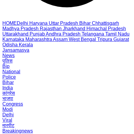
HOME
Delhi
Haryana
Uttar Pradesh
Bihar
Chhattisgarh
Madhya Pradesh
Rajasthan
Jharkhand
Himachal Pradesh
Uttarakhand
Punjab
Andhra Pradesh
Telangana
Tamil Nadu
Karnataka
Maharashtra
Assam
West Bengal
Tripura
Gujarat
Odisha
Kerala
Jansamasya
News
पुलिस
Bjp
National
Police
Bihar
India
कांग्रेस
भाजपा
Congress
Modi
Delhi
Viral
मारपीट
Breakingnews