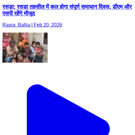
रसड़ा: रसड़ा तहसील में कल होगा संपूर्ण समाधान दिवस, डीएम और
एसपी रहेंगे मौजूद
Rasra, Ballia | Feb 20, 2026