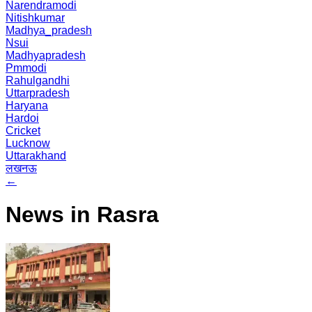
Narendramodi
Nitishkumar
Madhya_pradesh
Nsui
Madhyapradesh
Pmmodi
Rahulgandhi
Uttarpradesh
Haryana
Hardoi
Cricket
Lucknow
Uttarakhand
लखनऊ
←
News in Rasra