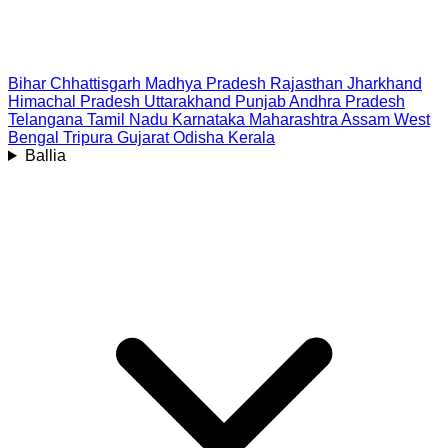
Bihar
Chhattisgarh
Madhya Pradesh
Rajasthan
Jharkhand
Himachal Pradesh
Uttarakhand
Punjab
Andhra Pradesh
Telangana
Tamil Nadu
Karnataka
Maharashtra
Assam
West
Bengal
Tripura
Gujarat
Odisha
Kerala
Ballia