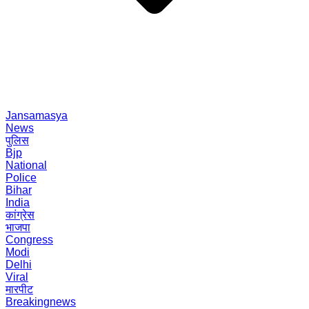
Jansamasya
News
पुलिस
Bjp
National
Police
Bihar
India
कांग्रेस
भाजपा
Congress
Modi
Delhi
Viral
मारपीट
Breakingnews