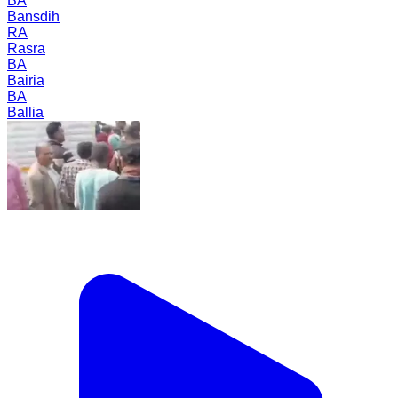
BA
Bansdih
RA
Rasra
BA
Bairia
BA
Ballia