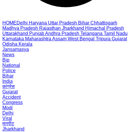
HOME
Delhi
Haryana
Uttar Pradesh
Bihar
Chhattisgarh
Madhya Pradesh
Rajasthan
Jharkhand
Himachal Pradesh
Uttarakhand
Punjab
Andhra Pradesh
Telangana
Tamil Nadu
Karnataka
Maharashtra
Assam
West Bengal
Tripura
Gujarat
Odisha
Kerala
Jansamasya
News
Bjp
National
Police
Bihar
India
कांग्रेस
Gujarat
Accident
Congress
Modi
Delhi
Viral
मारपीट
Jharkhand