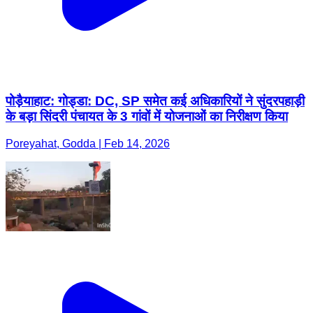
पोड़ैयाहाट: गोड्डा: DC, SP समेत कई अधिकारियों ने सुंदरपहाड़ी
के बड़ा सिंदरी पंचायत के 3 गांवों में योजनाओं का निरीक्षण किया
Poreyahat, Godda | Feb 14, 2026