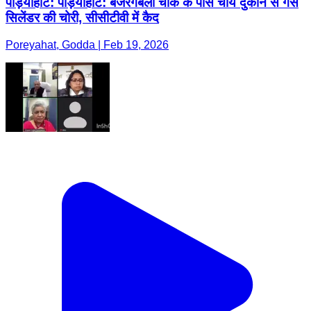
पोड़ैयाहाट: पोड़ैयाहाट: बजरंगबली चौक के पास चाय दुकान से गैस
सिलेंडर की चोरी, सीसीटीवी में कैद
Poreyahat, Godda | Feb 19, 2026