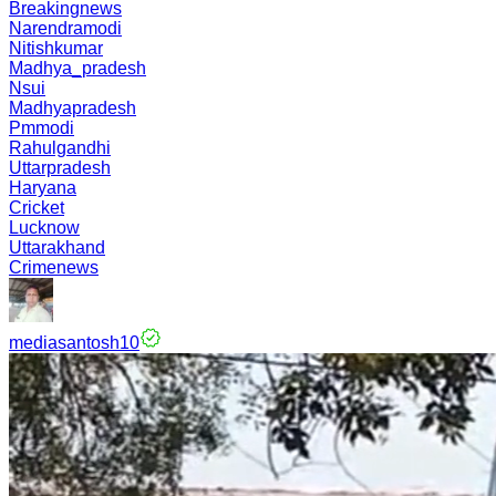
Breakingnews
Narendramodi
Nitishkumar
Madhya_pradesh
Nsui
Madhyapradesh
Pmmodi
Rahulgandhi
Uttarpradesh
Haryana
Cricket
Lucknow
Uttarakhand
Crimenews
mediasantosh10