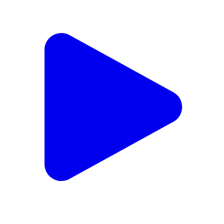
गंधवानी: गंधवानी के कोसदना में सड़क हादसे में 19 वर्षीय युवक की
मौत, गंधवानी पुलिस ने मामला दर्ज किया
Gandhwani, Dhar | Feb 16, 2026