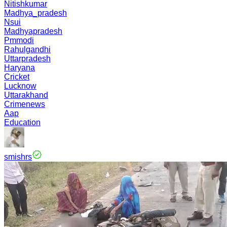
Nitishkumar
Madhya_pradesh
Nsui
Madhyapradesh
Pmmodi
Rahulgandhi
Uttarpradesh
Haryana
Cricket
Lucknow
Uttarakhand
Crimenews
Aap
Education
smishrs