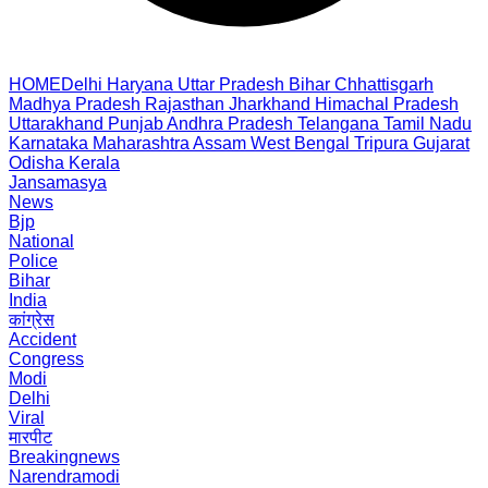
HOME
Delhi
Haryana
Uttar Pradesh
Bihar
Chhattisgarh
Madhya Pradesh
Rajasthan
Jharkhand
Himachal Pradesh
Uttarakhand
Punjab
Andhra Pradesh
Telangana
Tamil Nadu
Karnataka
Maharashtra
Assam
West Bengal
Tripura
Gujarat
Odisha
Kerala
Jansamasya
News
Bjp
National
Police
Bihar
India
कांग्रेस
Accident
Congress
Modi
Delhi
Viral
मारपीट
Breakingnews
Narendramodi