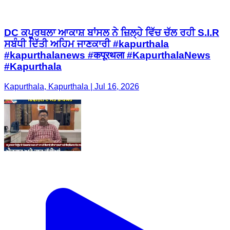
DC ਕਪੂਰਥਲਾ ਆਕਾਸ਼ ਬਾਂਸਲ ਨੇ ਜ਼ਿਲ੍ਹੇ ਵਿੱਚ ਚੱਲ ਰਹੀ S.I.R
ਸਬੰਧੀ ਦਿੱਤੀ ਅਹਿਮ ਜਾਣਕਾਰੀ #kapurthala
#kapurthalanews #कपूरथला #KapurthalaNews
#Kapurthala
Kapurthala, Kapurthala | Jul 16, 2026