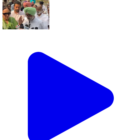
ਮੇਅਰ ਇਲੈਕਸ਼ਨ ਤੋਂ ਬਾਅਦ ਰਾਣਾ ਗੁਰਜੀਤ ਸਿੰਘ Live