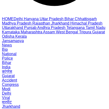
HOME
Delhi
Haryana
Uttar Pradesh
Bihar
Chhattisgarh
Madhya Pradesh
Rajasthan
Jharkhand
Himachal Pradesh
Uttarakhand
Punjab
Andhra Pradesh
Telangana
Tamil Nadu
Karnataka
Maharashtra
Assam
West Bengal
Tripura
Gujarat
Odisha
Kerala
Jansamasya
News
Bjp
National
Police
Bihar
India
कांग्रेस
Gujarat
Accident
Congress
Modi
Delhi
Viral
मारपीट
Jharkhand