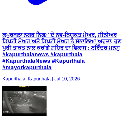
ਕਪੂਰਥਲਾ ਨਗਰ ਨਿਗਮ ਦੇ ਨਵ-ਨਿਯੁਕਤ ਮੇਅਰ, ਸੀਨੀਅਰ
ਡਿਪਟੀ ਮੇਅਰ ਅਤੇ ਡਿਪਟੀ ਮੇਅਰ ਨੇ ਸੰਭਾਲਿਆ ਅਹੁਦਾ, ਹੁਣ
ਪੂਰੀ ਤਾਕਤ ਨਾਲ ਕਰਾਂਗੇ ਸ਼ਹਿਰ ਦਾ ਵਿਕਾਸ : ਨਰਿੰਦਰ ਮਨਸੂ
#kapurthalanews #kapurthala
#KapurthalaNews #Kapurthala
#mayorkapurthala
Kapurthala, Kapurthala | Jul 10, 2026