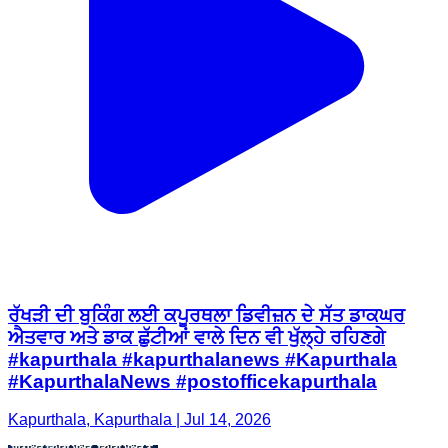
ਰੱਖੜੀ ਦੀ ਬੁਕਿੰਗ ਲਈ ਕਪੂਰਥਲਾ ਡਿਵੀਜ਼ਨ ਦੇ ਸੱਤ ਡਾਕਘਰ
ਐਤਵਾਰ ਅਤੇ ਡਾਕ ਛੁੱਟੀਆਂ ਵਾਲੇ ਦਿਨ ਵੀ ਖੁੱਲ੍ਹੇ ਰਹਿਣਗੇ
#kapurthala #kapurthalanews #Kapurthala
#KapurthalaNews #postofficekapurthala
Kapurthala, Kapurthala | Jul 14, 2026