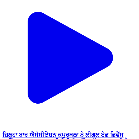
ਜ਼ਿਲ੍ਹਾ ਬਾਰ ਐਸੋਸੀਏਸ਼ਨ ਕਪੂਰਥਲਾ ਨੇ ਲੀਗਲ ਏਡ ਡਿਫੈਂਸ