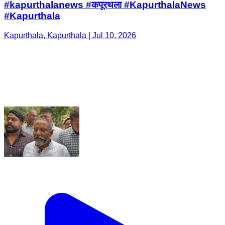
#kapurthalanews #कपूरथला #KapurthalaNews
#Kapurthala
Kapurthala, Kapurthala | Jul 10, 2026