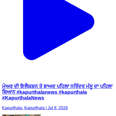
ਮੇਅਰ ਦੀ ਇਲੈਕਸ਼ਨ ਤੋ ਬਾਅਦ ਪਹਿਲਾ ਨਰਿੰਦਰ ਮੰਸੂ ਦਾ ਪਹਿਲਾ
ਬਿਆਨ #kapurthalanews #kapurthala
#KapurthalaNews
Kapurthala, Kapurthala | Jul 8, 2026