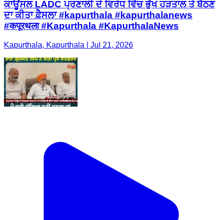
ਕਾਊਂਸਲ LADC ਪ੍ਰਣਾਲੀ ਦੇ ਵਿਰੋਧ ਵਿੱਚ ਭੁੱਖ ਹੜਤਾਲ ਤੇ ਬੈਠਣ
ਦਾ ਕੀਤਾ ਫ਼ੈਸਲਾ #kapurthala #kapurthalanews
#कपूरथला #Kapurthala #KapurthalaNews
Kapurthala, Kapurthala | Jul 21, 2026