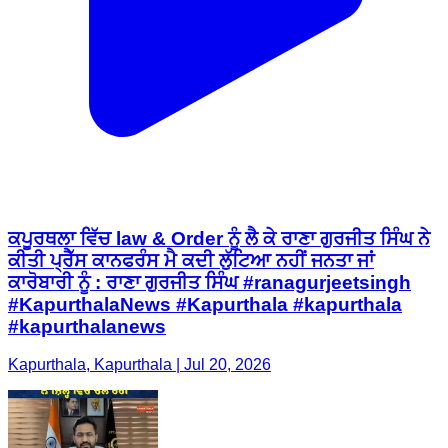
ਕਪੂਰਥਲਾ ਵਿੱਚ law & Order ਨੂੰ ਲੈ ਕੇ ਰਾਣਾ ਗੁਰਜੀਤ ਸਿੰਘ ਨੇ
ਕੀਤੀ ਪ੍ਰੈੱਸ ਕਾਨਫਰੰਸ ਮੈ ਕਦੀ ਲੁੱਟਿਆ ਨਹੀਂ ਜਨਤਾ ਜਾਂ
ਕਾਰੋਬਾਰੀ ਨੂੰ : ਰਾਣਾ ਗੁਰਜੀਤ ਸਿੰਘ #ranagurjeetsingh
#KapurthalaNews #Kapurthala #kapurthala
#kapurthalanews
Kapurthala, Kapurthala | Jul 20, 2026