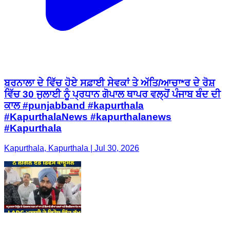
ਬਰਨਾਲਾ ਦੇ ਵਿੱਚ ਹੋਏ ਸਫ਼ਾਈ ਸੇਵਕਾਂ ਤੇ ਅੱਤਿ/ਆਚਾ*ਰ ਦੇ ਰੋਸ਼
ਵਿੱਚ 30 ਜੁਲਾਈ ਨੂੰ ਪ੍ਰਧਾਨ ਗੋਪਾਲ ਥਾਪਰ ਵਲ੍ਹੋਂ ਪੰਜਾਬ ਬੰਦ ਦੀ
ਕਾਲ #punjabband #kapurthala
#KapurthalaNews #kapurthalanews
#Kapurthala
Kapurthala, Kapurthala | Jul 30, 2026