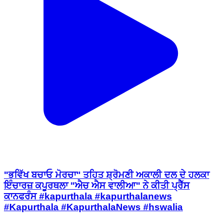
"ਭਵਿੱਖ ਬਚਾਓ ਮੋਰਚਾ" ਤਹਿਤ ਸ਼੍ਰੋਮਣੀ ਅਕਾਲੀ ਦਲ ਦੇ ਹਲਕਾ
ਇੰਚਾਰਜ਼ ਕਪੂਰਥਲਾ "ਐਚ ਐਸ ਵਾਲੀਆ" ਨੇ ਕੀਤੀ ਪ੍ਰੈੱਸ
ਕਾਨਫਰੰਸ #kapurthala #kapurthalanews
#Kapurthala #KapurthalaNews #hswalia