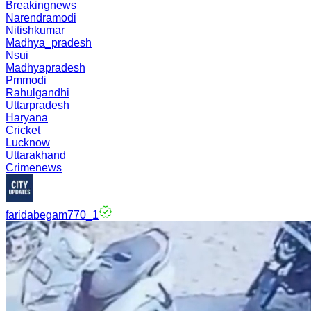
Breakingnews
Narendramodi
Nitishkumar
Madhya_pradesh
Nsui
Madhyapradesh
Pmmodi
Rahulgandhi
Uttarpradesh
Haryana
Cricket
Lucknow
Uttarakhand
Crimenews
faridabegam770_1