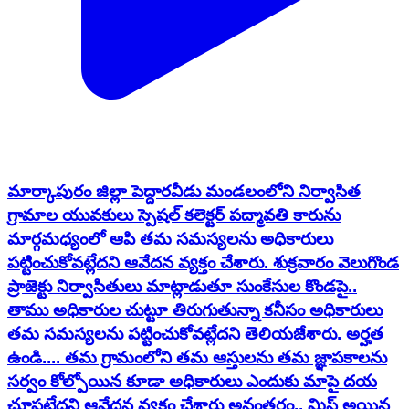
మార్కాపురం జిల్లా పెద్దారవీడు మండలంలోని నిర్వాసిత
గ్రామాల యువకులు స్పెషల్ కలెక్టర్ పద్మావతి కారును
మార్గమధ్యంలో ఆపి తమ సమస్యలను అధికారులు
పట్టించుకోవట్లేదని ఆవేదన వ్యక్తం చేశారు. శుక్రవారం వెలుగొండ
ప్రాజెక్టు నిర్వాసితులు మాట్లాడుతూ సుంకేసుల కొండపై..
తాము అధికారుల చుట్టూ తిరుగుతున్నా కనీసం అధికారులు
తమ సమస్యలను పట్టించుకోవట్లేదని తెలియజేశారు. అర్హత
ఉండి.... తమ గ్రామంలోని తమ ఆస్తులను తమ జ్ఞాపకాలను
సర్వం కోల్పోయిన కూడా అధికారులు ఎందుకు మాపై దయ
చూపట్లేదని ఆవేదన వ్యక్తం చేశారు అనంతరం.. మిస్ అయిన
కుటుంబాల పరిస్థితి ఏంటని వాపోయారు. మరికొందరు
యువకులకు గజట్ లిస్టులో పేరు రాలేదని వారు ఆమెకు దృష్టికి
తీసుకెళ్లారు... ఇలా అనేక సమస్యలకు అధికారులు
సమాధానం చెప్పాలని వారు కోరారు.. సీఎం చంద్రబాబు గారు