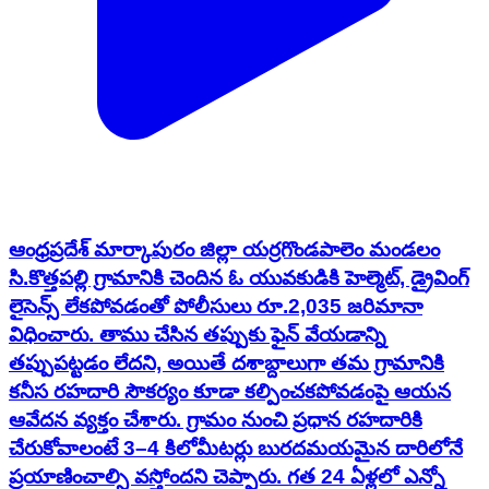
ఆంధ్రప్రదేశ్ మార్కాపురం జిల్లా యర్రగొండపాలెం మండలం
సి.కొత్తపల్లి గ్రామానికి చెందిన ఓ యువకుడికి హెల్మెట్, డ్రైవింగ్
లైసెన్స్ లేకపోవడంతో పోలీసులు రూ.2,035 జరిమానా
విధించారు. తాము చేసిన తప్పుకు ఫైన్ వేయడాన్ని
తప్పుపట్టడం లేదని, అయితే దశాబ్దాలుగా తమ గ్రామానికి
కనీస రహదారి సౌకర్యం కూడా కల్పించకపోవడంపై ఆయన
ఆవేదన వ్యక్తం చేశారు. గ్రామం నుంచి ప్రధాన రహదారికి
చేరుకోవాలంటే 3–4 కిలోమీటర్లు బురదమయమైన దారిలోనే
ప్రయాణించాల్సి వస్తోందని చెప్పారు. గత 24 ఏళ్లలో ఎన్నో