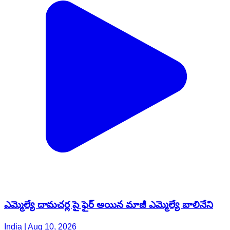
ఎమ్మెల్యే దామచర్ల పై ఫైర్ అయిన మాజీ ఎమ్మెల్యే బాలినేని
India | Aug 10, 2026