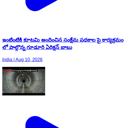
ఇంటింటికి కూటమి అందించిన సంక్షేమ పధకాల పై కార్యక్రమం
లో పాల్గొన్న గూడూరి ఏరిక్షన్ బాబు
India | Aug 10, 2026