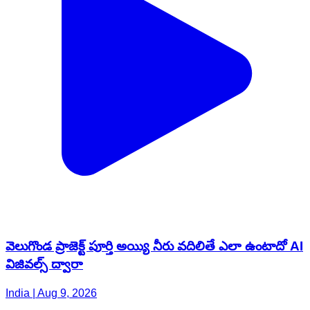
వెలుగొండ ప్రాజెక్ట్ పూర్తి అయ్యి నీరు వదిలితే ఎలా ఉంటాదో AI
విజివల్స్ ద్వారా
India | Aug 9, 2026