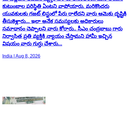
నిర్వాసిత ప్రతి వ్యక్తికి న్యాయం చేస్తామని హామీ ఇచ్చిన
విషయం వారు గుర్తు చేశారు...
India | Aug 8, 2026