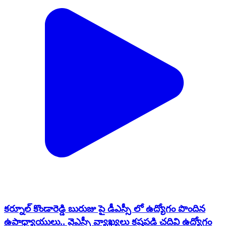
కర్నూల్ కొండారెడ్డి బురుజు పై డీఎస్సీ లో ఉద్యోగం పొందిన
ఉపాధ్యాయులు.. వైఎస్పీ వ్యాఖ్యలు కష్టపడి చదివి ఉద్యోగం