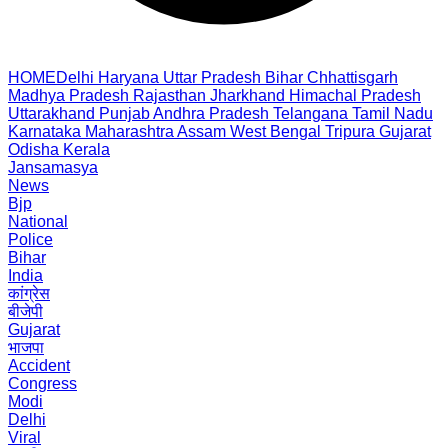
HOME
Delhi
Haryana
Uttar Pradesh
Bihar
Chhattisgarh
Madhya Pradesh
Rajasthan
Jharkhand
Himachal Pradesh
Uttarakhand
Punjab
Andhra Pradesh
Telangana
Tamil Nadu
Karnataka
Maharashtra
Assam
West Bengal
Tripura
Gujarat
Odisha
Kerala
Jansamasya
News
Bjp
National
Police
Bihar
India
कांग्रेस
बीजेपी
Gujarat
भाजपा
Accident
Congress
Modi
Delhi
Viral