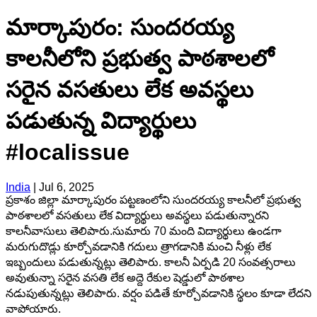
మార్కాపురం: సుందరయ్య
కాలనీలోని ప్రభుత్వ పాఠశాలలో
సరైన వసతులు లేక అవస్థలు
పడుతున్న విద్యార్థులు
#localissue
India
|
Jul 6, 2025
ప్రకాశం జిల్లా మార్కాపురం పట్టణంలోని సుందరయ్య కాలనీలో ప్రభుత్వ
పాఠశాలలో వసతులు లేక విద్యార్థులు అవస్థలు పడుతున్నారని
కాలనీవాసులు తెలిపారు.సుమారు 70 మంది విద్యార్థులు ఉండగా
మరుగుదొడ్లు కూర్చోవడానికి గదులు త్రాగడానికి మంచి నీళ్లు లేక
ఇబ్బందులు పడుతున్నట్లు తెలిపారు. కాలనీ ఏర్పడి 20 సంవత్సరాలు
అవుతున్నా సరైన వసతి లేక అద్దె రేకుల షెడ్డులో పాఠశాల
నడుపుతున్నట్లు తెలిపారు. వర్షం పడితే కూర్చోవడానికి స్థలం కూడా లేదని
వాపోయారు.