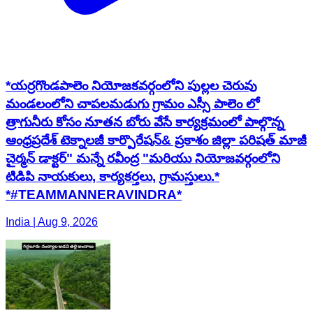
*యర్రగొండపాలెం నియోజకవర్గంలోని పుల్లల చెరువు
మండలంలోని చాపలమడుగు గ్రామం ఎస్సీ పాలెం లో
త్రాగునీరు కోసం నూతన బోరు వేసే కార్యక్రమంలో పాల్గొన్న
ఆంధ్రప్రదేశ్ టెక్నాలజీ కార్పొరేషన్& ప్రకాశం జిల్లా పరిషత్ మాజీ
చైర్మన్ డాక్టర్" మన్నే రవీంద్ర "మరియు నియోజవర్గంలోని
టిడిపి నాయకులు, కార్యకర్తలు, గ్రామస్తులు.*
*#TEAMMANNERAVINDRA*
India | Aug 9, 2026