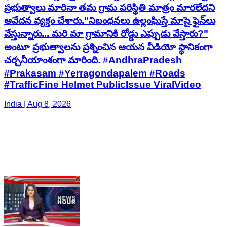
ప్రభుత్వాలు మారినా తమ గ్రామ పరిస్థితి మాత్రం మారలేదని
ఆవేదన వ్యక్తం చేశారు."నిబంధనలు ఉల్లంఘిస్తే మాపై ఫైన్‌లు
వేస్తున్నారు... మరి మా గ్రామానికి రోడ్డు ఎప్పుడు వేస్తారు?"
అంటూ ప్రభుత్వాలను ప్రశ్నించిన ఆయన వీడియో స్థానికంగా
చర్చనీయాంశంగా మారింది. #AndhraPradesh
#Prakasam #Yerragondapalem #Roads
#TrafficFine Helmet PublicIssue ViralVideo
India | Aug 8, 2026