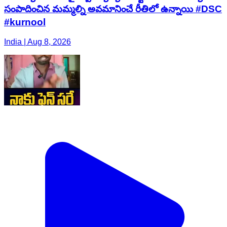
సంపాదించిన మమ్మల్ని అవమానించే రీతిలో ఉన్నాయి #DSC
#kurnool
India | Aug 8, 2026