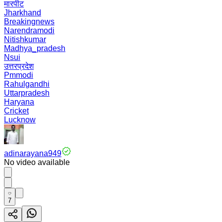
मारपीट
Jharkhand
Breakingnews
Narendramodi
Nitishkumar
Madhya_pradesh
Nsui
उत्तरप्रदेश
Pmmodi
Rahulgandhi
Uttarpradesh
Haryana
Cricket
Lucknow
adinarayana949
No video available
7