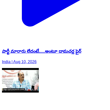
పార్టీ మారారు లేదంటే.....అంటూ దామచర్ల ఫైర్
India | Aug 10, 2026