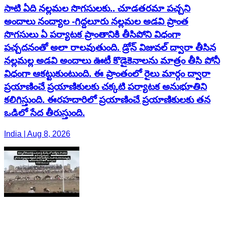
సాటి ఏది నల్లమల సొగసులకు.. చూడతరమా పచ్చని
అందాలు నంద్యాల -గిద్దలూరు నల్లమల అడవి ప్రాంత
సొగసులు ఏ పర్యాటక ప్రాంతానికి తీసిపోని విధంగా
పచ్చదనంతో అలా రాలవుతుంది. డ్రోన్ విజువల్ ద్వారా తీసిన
నల్లమల్ల అడవి అందాలు ఊటీ కొడైకెనాలను మాత్రం తీసి పోనీ
విధంగా ఆకట్టుకుంటుంది. ఈ ప్రాంతంలో రైలు మార్గం ద్వారా
ప్రయాణించే ప్రయాణికులకు చక్కటి పర్యాటక అనుభూతిని
కలిగిస్తుంది. ఈరహదారిలో ప్రయాణించే ప్రయాణికులకు తన
ఒడిలో సేద తీరుస్తుంది.
India | Aug 8, 2026