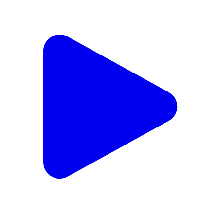
బాపట్ల జిల్లా చీరాల...
India | Aug 8, 2026