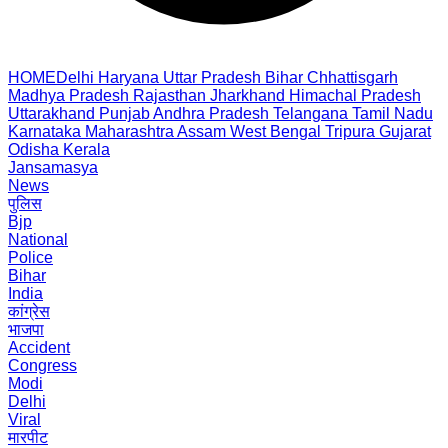
HOME
Delhi
Haryana
Uttar Pradesh
Bihar
Chhattisgarh
Madhya Pradesh
Rajasthan
Jharkhand
Himachal Pradesh
Uttarakhand
Punjab
Andhra Pradesh
Telangana
Tamil Nadu
Karnataka
Maharashtra
Assam
West Bengal
Tripura
Gujarat
Odisha
Kerala
Jansamasya
News
पुलिस
Bjp
National
Police
Bihar
India
कांग्रेस
भाजपा
Accident
Congress
Modi
Delhi
Viral
मारपीट