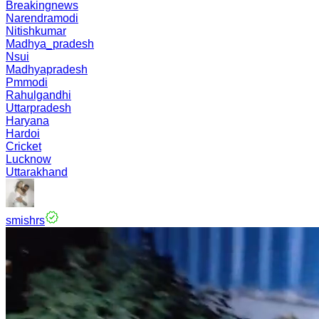
Breakingnews
Narendramodi
Nitishkumar
Madhya_pradesh
Nsui
Madhyapradesh
Pmmodi
Rahulgandhi
Uttarpradesh
Haryana
Hardoi
Cricket
Lucknow
Uttarakhand
smishrs